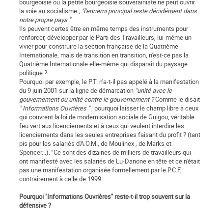
bourgeoisie ou la petite bourgeoisie souverainiste ne peut ouvrir
la voie au socialisme ;
"l'ennemi principal reste décidément dans
notre propre pays "
Ils peuvent certes être en même temps des instruments pour
renforcer, développer par le Parti des Travailleurs, lui-même un
vivier pour construire la section française de la Quatrième
Internationale, mais de transition en transition, n'est-ce pas la
Quatrième Internationale elle-même qui disparaît du paysage
politique ?
Pourquoi par exemple, le P.T. n'a-t-il pas appelé à la manifestation
du 9 juin 2001 sur la ligne de démarcation
"unité avec le
gouvernement ou unité contre le gouvernement ?
Comme le disait
" Informations Ouvrières "
; pourquoi laisser le champ libre à ceux
qui couvrent la loi de modernisation sociale de Guigou, véritable
feu vert aux licenciements et à ceux qui veulent interdire les
licenciements dans les seules entreprises faisant du profit ? (tant
pis pour les salariés d'A.O.M., de Moulinex , de Marks et
Spencer...).
"
Ce sont des dizaines de milliers de travailleurs qui
ont manifesté avec les salariés de Lu-Danone en tête et ce n'était
pas une manifestation organisée formellement par le P.C.F,
contrairement à celle de 1999.
Pourquoi "Informations Ouvrières" reste-t-il trop souvent sur la
défensive ?