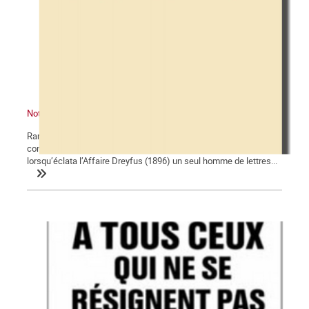
Note de lecture : « Pour les musulmans », par Edwy Plenel
Rares sont les intellectuels reconnus à prendre fait et cause
contre l’islamophobie, pour les musulmans. En d’autres temps,
lorsqu’éclata l’Affaire Dreyfus (1896) un seul homme de lettres...