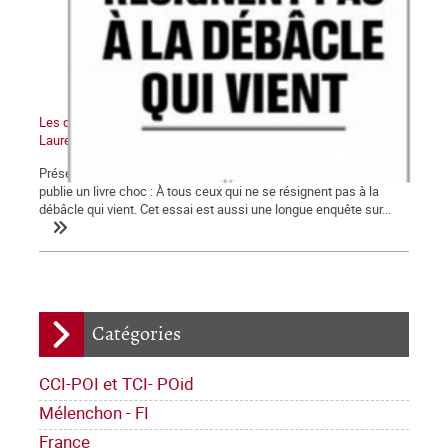
Les diplômes usurpés de Jean-Christophe Cambadélis, par
Laurent Mauduit
Présentation du journal Mediapart Notre confrère Laurent Mauduit
publie un livre choc : À tous ceux qui ne se résignent pas à la
débâcle qui vient. Cet essai est aussi une longue enquête sur...
Catégories
CCI-POI et TCI- POid
Mélenchon - FI
France