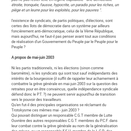
étroite, tronquée, fausse, hypocrite, un paradis pour les riches, un
piège et un leurre pour les exploités, pour les pauvres ".
l'existence de syndicats, de partis politiques, d'élections, sont
certes des îlots de démocratie dans un système par ailleurs
foncièrement anti-démocratique, celui de la Vème République,
mais aujourd'hui, ne faut-il pas penser avant tout aux conditions
de réalisation d'un Gouvernement du Peuple par le Peuple pour le
Peuple ?
A propos de mai-juin 2003
Ni les partis traditionnels, ni les élections (sinon comme
baromètre), ni les syndicats qui sont tout sauf indépendants des
intérêts de la bourgeoisie (il suffit de rappeler leur acharnement à
combattre la grève générale en mai-juin 2003 sur la question des
retraites pour en être convaincus, quelle indépendance syndicale
défend donc le P.T. ?) ne peuvent servir aujourd'hui de transition
vers le pouvoir des travailleurs.
Qu'en fut-il des principales organisations se réclamant du
Trotskysme ces mêmes mai - juin 2003 ?
Qui pouvait distinguer un responsable C.G.T membre de Lutte
Ouvrière des autres responsables C.G.T. membres du P.C.F. dans
leur combat contre la grève générale au nom de la généralisation