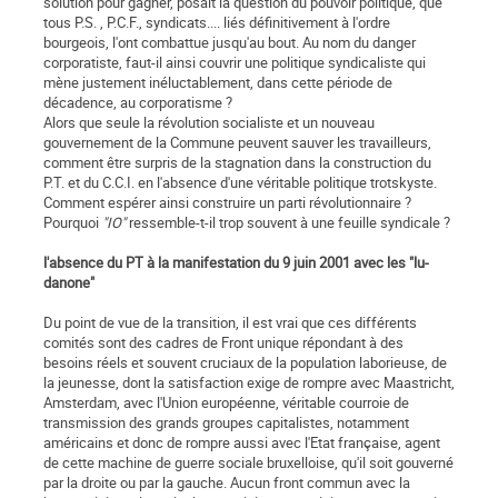
solution pour gagner, posait la question du pouvoir politique, que
tous P.S. , P.C.F., syndicats.... liés définitivement à l'ordre
bourgeois, l'ont combattue jusqu'au bout. Au nom du danger
corporatiste, faut-il ainsi couvrir une politique syndicaliste qui
mène justement inéluctablement, dans cette période de
décadence, au corporatisme ?
Alors que seule la révolution socialiste et un nouveau
gouvernement de la Commune peuvent sauver les travailleurs,
comment être surpris de la stagnation dans la construction du
P.T. et du C.C.I. en l'absence d'une véritable politique trotskyste.
Comment espérer ainsi construire un parti révolutionnaire ?
Pourquoi
"IO"
ressemble-t-il trop souvent à une feuille syndicale ?
l'absence du PT à la manifestation du 9 juin 2001 avec les "lu-
danone"
Du point de vue de la transition, il est vrai que ces différents
comités sont des cadres de Front unique répondant à des
besoins réels et souvent cruciaux de la population laborieuse, de
la jeunesse, dont la satisfaction exige de rompre avec Maastricht,
Amsterdam, avec l'Union européenne, véritable courroie de
transmission des grands groupes capitalistes, notamment
américains et donc de rompre aussi avec l'Etat française, agent
de cette machine de guerre sociale bruxelloise, qu'il soit gouverné
par la droite ou par la gauche. Aucun front commun avec la