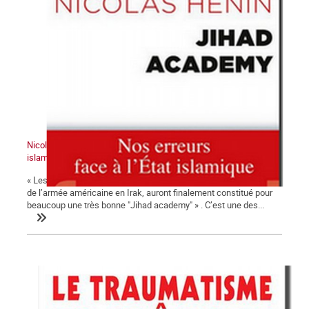
Nicolas HÉNIN, Jihad Academy : Nos erreurs face à l’État
islamique. Fayard, 2015, 260 p.
« Les prisons du régime syrien, comme les camps d’internement
de l’armée américaine en Irak, auront finalement constitué pour
beaucoup une très bonne "Jihad academy" » . C’est une des...