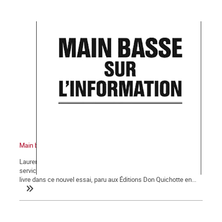
Main basse sur l'information
Laurent Mauduit, co-fondateur de Mediapart, auparavant chef du
service économique de Libération et directeur-adjoint du Monde,
livre dans ce nouvel essai, paru aux Éditions Don Quichotte en...