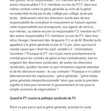
des grèves, ou un responsable F.S.U. membre de la L.C.R. des
autres responsables F.S.U. membres ou non du P.C.F. dans leur
même combat contre la grève générale au nom de la grève
reconductible école par école, collège par collège, lycée par
lycée... dédouanant ainsi les directions syndicales de leur
responsabilité de centraliser le mouvement en faisant reporter
cette responsabilité aux enseignants, aux agents de service ...
eux-mêmes, ou même encore un responsable F.O. membre du P.T.
des autres responsables F.O. membres ou non du P.S. dans leur
refus d'exiger clairement des dirigeants F.O. et de M. Blondel qu'ils
appellent à la grève générale et pas le 12 juin, alors que tout le
monde savait que c'était fini sauf, semble-t-il
" Informations
Ouvrières ?"
Pourquoi le P.T. n'a t-il pas mené prioritairement le
combat pour les comités de grève et leur centralisation, tout en
exigeant des directions syndicales, de toutes les directions
syndicales, qu'elles fassent ce que l'immense majorité attendait
et de les dénoncer toutes - le cas contraire ? Pourquoi a-t-il utilisé
alternativement les expressions
" grève générale", "grève totale,
grève générale interprofessionnelle"
alors que seule la première
signifie la lutte pour renverser le gouvernement et non pour la
simple ouverture de négociations ?
Quand le PT couvre la politique syndicale de FO
N'est-ce pas parce que la grève générale, pourtant la seule