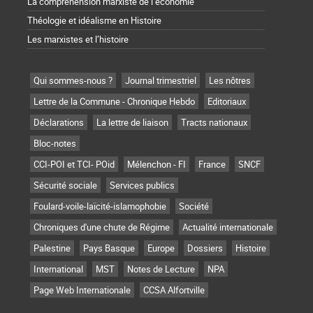
La compréhension marxiste de l’économie
Théologie et idéalisme en Histoire
Les marxistes et l’histoire
Qui sommes-nous ?
Journal trimestriel
Les nôtres
Lettre de la Commune - Chronique Hebdo
Editoriaux
Déclarations
La lettre de liaison
Tracts nationaux
Bloc-notes
CCI-POI et TCI- POid
Mélenchon - FI
France
SNCF
Sécurité sociale
Services publics
Foulard-voile-laïcité-islamophobie
Société
Chroniques d'une chute de Régime
Actualité internationale
Palestine
Pays Basque
Europe
Dossiers
Histoire
International
MST
Notes de Lecture
NPA
Page Web Internationale
CCSA Alfortville