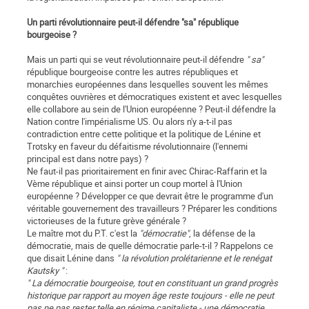
Un parti révolutionnaire peut-il défendre "sa" république
bourgeoise ?
Mais un parti qui se veut révolutionnaire peut-il défendre
" sa"
république bourgeoise contre les autres républiques et
monarchies européennes dans lesquelles souvent les mêmes
conquêtes ouvrières et démocratiques existent et avec lesquelles
elle collabore au sein de l'Union européenne ? Peut-il défendre la
Nation contre l'impérialisme US. Ou alors n'y a-t-il pas
contradiction entre cette politique et la politique de Lénine et
Trotsky en faveur du défaitisme révolutionnaire (l'ennemi
principal est dans notre pays) ?
Ne faut-il pas prioritairement en finir avec Chirac-Raffarin et la
Vème république et ainsi porter un coup mortel à l'Union
européenne ? Développer ce que devrait être le programme d'un
véritable gouvernement des travailleurs ? Préparer les conditions
victorieuses de la future grève générale ?
Le maître mot du P.T. c'est la
"démocratie"
, la défense de la
démocratie, mais de quelle démocratie parle-t-il ? Rappelons ce
que disait Lénine dans
" la révolution prolétarienne et le renégat
Kautsky "
:
" La démocratie bourgeoise, tout en constituant un grand progrès
historique par rapport au moyen âge reste toujours - elle ne peut
pas ne pas rester telle en régime capitaliste - une démocratie