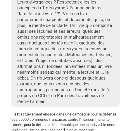
Leurs divergences ? Respectent-elles les
principes du Trotskysme ? Peut-on parler de
"famille trotskyste " ?". Voilà un livre
parfaitement charpenté, et documenté, qui a, de
plus, le mérite de la clarté. Un livre qui comporte
aussi ses lacunes et ses erreurs, quelques
omissions regrettables et malheureusement
aussi quelques libertés avec l'exactitude des
faits (la politique des trotskystes argentins au
moment de la guerre des Malouines est falsifiée,
et LO est l'objet de diatribes absurdes) , des
affirmations ni fondées, ni vérifiées mais un livre
néanmoins sérieux qui mérite la lecture et ... le
débat. On trouvera donc ci-dessous quelques
extraits, que nous avons choisis, des
interrogations pertinentes de Daniel Erouville à
propos du CCI et du Parti des Travailleurs de
Pierre Lambert.
Il est actuellement engagé dans une campagne pour la défense
des 36000 communes françaises contre l'intercommunalité
forcée, pour la défense de la République une et indivisible contre
la régionalisation impulsée par l'Union européenne.