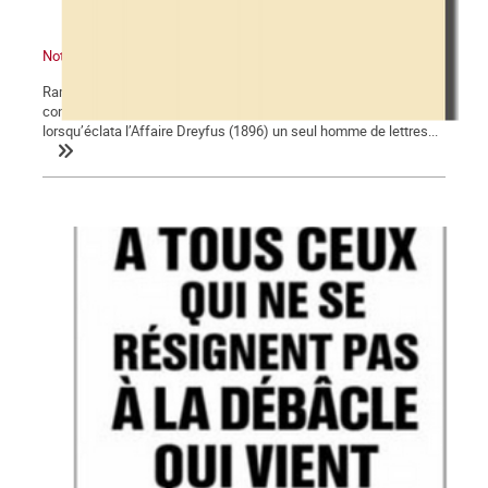
Note de lecture : « Pour les musulmans », par Edwy Plenel
Rares sont les intellectuels reconnus à prendre fait et cause
contre l’islamophobie, pour les musulmans. En d’autres temps,
lorsqu’éclata l’Affaire Dreyfus (1896) un seul homme de lettres...