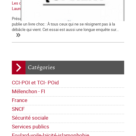
Les diplômes usurpés de Jean-Christophe Cambadélis, par
Laurent Mauduit
Présentation du journal Mediapart Notre confrère Laurent Mauduit
publie un livre choc : À tous ceux qui ne se résignent pas à la
débâcle qui vient. Cet essai est aussi une longue enquête sur...
Catégories
CCI-POI et TCI- POid
Mélenchon - FI
France
SNCF
Sécurité sociale
Services publics
Foulard-voile-laïcité-islamophobie