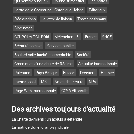
Qui sommes-nous ?
Journal trimestriel
Les nôtres
Lettre de la Commune - Chronique Hebdo
Editoriaux
Déclarations
La lettre de liaison
Tracts nationaux
Bloc-notes
CCI-POI et TCI- POid
Mélenchon - FI
France
SNCF
Sécurité sociale
Services publics
Foulard-voile-laïcité-islamophobie
Société
Chroniques d'une chute de Régime
Actualité internationale
Palestine
Pays Basque
Europe
Dossiers
Histoire
International
MST
Notes de Lecture
NPA
Page Web Internationale
CCSA Alfortville
Des archives toujours d'actualité
La Charte d'Amiens : un acquis à défendre
La matrice d'une loi anti-syndicale