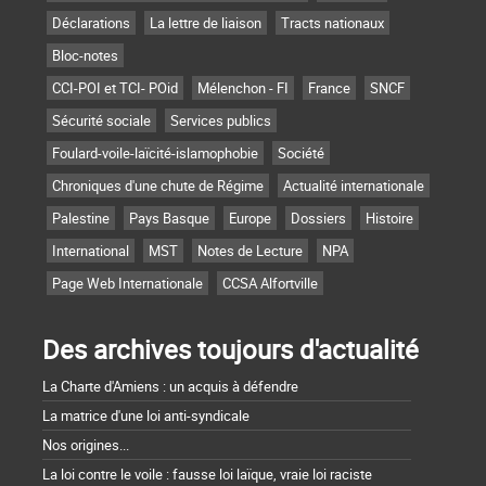
Déclarations
La lettre de liaison
Tracts nationaux
Bloc-notes
CCI-POI et TCI- POid
Mélenchon - FI
France
SNCF
Sécurité sociale
Services publics
Foulard-voile-laïcité-islamophobie
Société
Chroniques d'une chute de Régime
Actualité internationale
Palestine
Pays Basque
Europe
Dossiers
Histoire
International
MST
Notes de Lecture
NPA
Page Web Internationale
CCSA Alfortville
Des archives toujours d'actualité
La Charte d'Amiens : un acquis à défendre
La matrice d'une loi anti-syndicale
Nos origines...
La loi contre le voile : fausse loi laïque, vraie loi raciste