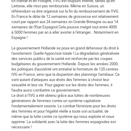
En Irlande et en Pologne, l'IVG est toujours interdit, tandis qu'en
Lettonie, elle n'est pas remboursée. Même en Suisse, un
référendum va être organisé sur la fin du remboursement de l'IVG.
En France le délai de 12 semaines de grossesse est relativement
court par rapport aux 24 semaines en Grande-Bretagne ou aux 14
semaines de l'Etat Espagnol.Cela pousse malgré tout entre 4000
à 5000 femmes par an à aller avorter à l'étranger... Notamment en
Espagne !
Le gouvernement Hollande se pose en grand défenseur du droit à
l'avortement. Quelle hypocrisie totale ! La dégradation généralisée
des services publics de la santé est renforcée par les coupes
budgétaires du gouvernement Hollande. Depuis les années 2000,
les politiques d'austérité ont entraîné la fermeture de 120 centres
IVG en France, ainsi que la disparition des plannings familiaux. Ce
sont autant d'attaques aux droits des femmes à choisir leur
sexualité et leur vie. Pour gagner sur les droits des femmes, il
faudra aussi combattre ce gouvernement.
Le droit à l'IVG a été obtenu grâce aux luttes de nombreuses
générations de femmes contre un système capitaliste
fondamentalement sexiste. Le combat féministe pour les droits
des femmes et pour l'égalité réelle a toute son actualité, de
même que la lutte contre ce système qui nous exploite et nous
opprime. La solidarité avec la lutte des femmes espagnoles est
nécessaire !