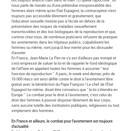
ont toujours avancé main dans la main ! Et quelle hypocrisie : on
nous parle de morale ou d'une prétendue irresponsabilité des
femmes alors même qu'en Etat Espagnol, la contraception n'est
toujours pas accessible librement et gratuitement, que
l'éducation sexuelle n'existe pas à l'école en dehors de la
présentation des risques de maladies sexuellement
transmissibles et des lois biologiques de la reproduction et que,
comme chez nous, de nombreux praticiens refusent de pratiquer
les avortements dans les hôpitaux publics, culpabilisent les
femmes ou même, vont jusqu'à leur mentir pour les dissuader
d'avorter.
En France, Jean-Marie Le Pen ne s'y est d'ailleurs pas trompé et
s'est empressé de saluer la loi et de rappeler le fond idéologique
de l'affaire en appelant toutes les femmes à assumer " leur
fonction de reproduction ". A paris, le week-end dernier, près de
16 000 réacs ont ainsi défilé contre le droit à l'avortement libre
gratuit avec la bénédiction du Pape François ! Le chef de l'Etat
Espagnol lui-même, disait être convaincu que " la loi s'étendra en
Europe ". Le combat pour le droit à l'avortement, c'est celui du
droit des femmes à pouvoir disposer librement de leur corps,
sans aucune tutelle des institutions publiques, religieuses ou tout
simplement des hommes.
En France et ailleurs, le combat pour l'avortement est toujours
d'actualité.