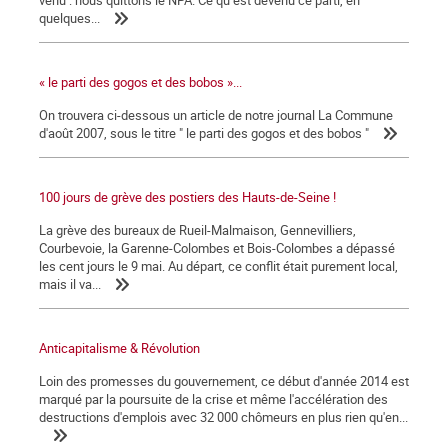
venu : nous quittons le NPA. Ce qu’est devenu ce parti, en
quelques...
« le parti des gogos et des bobos »...
On trouvera ci-dessous un article de notre journal La Commune
d'août 2007, sous le titre " le parti des gogos et des bobos "
100 jours de grève des postiers des Hauts-de-Seine !
La grève des bureaux de Rueil-Malmaison, Gennevilliers,
Courbevoie, la Garenne-Colombes et Bois-Colombes a dépassé
les cent jours le 9 mai. Au départ, ce conflit était purement local,
mais il va...
Anticapitalisme & Révolution
Loin des promesses du gouvernement, ce début d'année 2014 est
marqué par la poursuite de la crise et même l'accélération des
destructions d'emplois avec 32 000 chômeurs en plus rien qu'en...