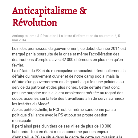
Anticapitalisme &
Révolution
Anticapitalisme & Révolution | La lettre d'information du courant n°4, 5
mai 2014
Loin des promesses du gouvernement, ce début d'année 2014 est
marqué par la poursuite de la crise et même l'accélération des
destructions d'emplois avec 32 000 chômeurs en plus rien qu'en
février.
La défaite du PS et du municipalisme socialiste n'est nullement la
défaite du mouvement ouvrier et de notre camp social mais la
défaite d'un gouvernement dit de gauche qui fait une politique au
service du patronat et des plus riches. Cette défaite n'est donc
pas une surprise mais elle est amplement méritée au regard des
coups assénés sur la tête des travailleurs afin de servir au mieux
les intérêts du Medef.
A plus petite échelle, le PCF est lui-même sanctionné par sa
politique d'alliance avec le PS et pour sa propre gestion
municipale.
Il perd ainsi près d'un tiers de ses villes de plus de 10 000
habitants. Tout en étant moins concerné par ces enjeux
d'appareil, le PG se situe dans le cadre de cette soumission à la