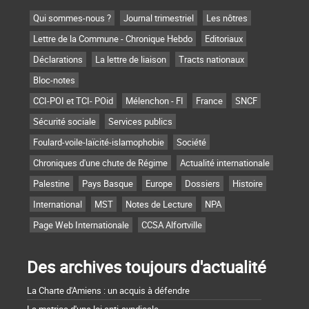
Qui sommes-nous ?
Journal trimestriel
Les nôtres
Lettre de la Commune - Chronique Hebdo
Editoriaux
Déclarations
La lettre de liaison
Tracts nationaux
Bloc-notes
CCI-POI et TCI- POid
Mélenchon - FI
France
SNCF
Sécurité sociale
Services publics
Foulard-voile-laïcité-islamophobie
Société
Chroniques d'une chute de Régime
Actualité internationale
Palestine
Pays Basque
Europe
Dossiers
Histoire
International
MST
Notes de Lecture
NPA
Page Web Internationale
CCSA Alfortville
Des archives toujours d'actualité
La Charte d'Amiens : un acquis à défendre