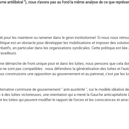
sme antilibéral "), nous n'avons pas au fond la même analyse de ce que représen
lité pour les maintenir ou ramener dans le giron institutionnel. Si nous nous retr
litique est un obstacle pour développer les mobilisations et imposer des solutio
mbatifs, en particulier dans les organisations syndicales. Cette politique est liée
availleurs.
ne démarche de front unique pour et dans les luttes, nous pensons que cela doi
ui ne sont pas compatibles : nous défendons la généralisation des luttes et l'aut
ous construisons une opposition au gouvernement et au patronat, c'est par les lu
ernative commune de gouvernement " anti-austérité ", sur le modèle idéalisé de
e à des luttes victorieuses, une orientation qui a mené la Gauche anticapitaliste à n
 les luttes qui peuvent modifier le rapport de forces et les consciences et ainsi