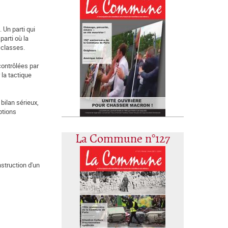
 Un parti qui
parti où la
s classes.
 contrôlées par
 la tactique
bilan sérieux,
ptions
La Commune n°127
struction d'un