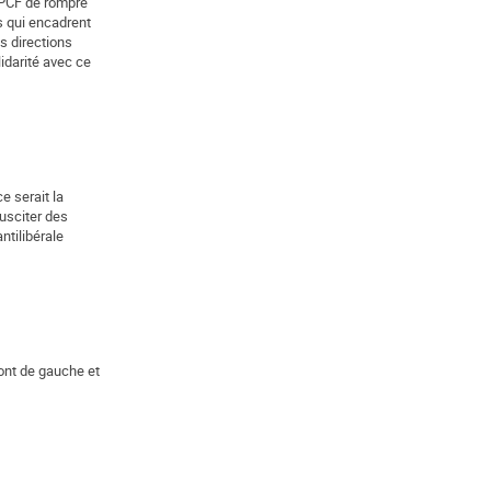
u PCF de rompre
s qui encadrent
s directions
idarité avec ce
e serait la
usciter des
ntilibérale
ront de gauche et