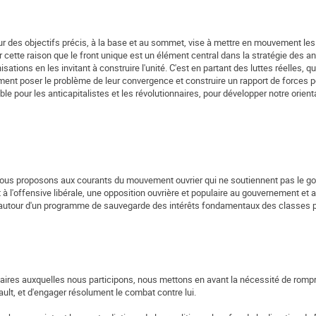
r des objectifs précis, à la base et au sommet, vise à mettre en mouvement les
ette raison que le front unique est un élément central dans la stratégie des ant
anisations en les invitant à construire l'unité. C'est en partant des luttes réelles, 
nt poser le problème de leur convergence et construire un rapport de forces po
le pour les anticapitalistes et les révolutionnaires, pour développer notre orienta
s, nous proposons aux courants du mouvement ouvrier qui ne soutiennent pas le 
t à l'offensive libérale, une opposition ouvrière et populaire au gouvernement et 
 et autour d'un programme de sauvegarde des intérêts fondamentaux des classes p
itaires auxquelles nous participons, nous mettons en avant la nécessité de rompr
lt, et d'engager résolument le combat contre lui.