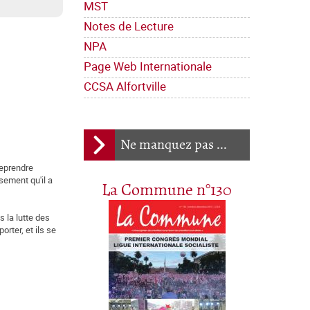
MST
Notes de Lecture
NPA
Page Web Internationale
CCSA Alfortville
Ne manquez pas ...
reprendre
sement qu'il a
La Commune n°130
 la lutte des
rter, et ils se