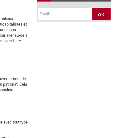
 milieux
icapitalistes et
quand nous
ur aller au-delà
tion et faire
gouvernement de
au patronat. Cela
opulaires.
e avec tout type