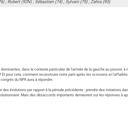
76) ; Robert (92N) ; Sébastien (74) ; Sylvain (75) ; Zahra (93)
dominantes, dans le contexte particulier de l'arrivée de la gauche au pouvoir, à 
 Et pour cela, comment reconstruire notre parti après les scissions et l'affaiblis
 congrès du NPA aura à répondre.
des évolutions par rapport à la période précédente : prendre des initiatives dans
révolutionnaire. Mais des désaccords importants demeurent sur les réponses à appo