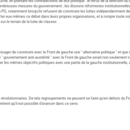
he, en pointant les contradictions de leur politique : le refus de la direction d
mbreuses mesures du gouvernement ; les illusions réformistes institutionnelle
du PG, notamment lorsqu'ils refusent de construire les luttes indépendamment de
orter eux-mêmes ce débat dans leurs propres organisations, et à rompre toute sol
r le terrain de la lutte de classes.
sager de construire avec le Front de gauche une " alternative politique " et que c
n " gouvernement anti-austérité " avec le Front de gauche serait non seulement s
er les mêmes objectifs politiques avec une partie de la gauche institutionnelle, a
es révolutionnaires. De tels regroupements ne peuvent se faire qu'en dehors du F
ntrent qu'il est possible d'avancer dans ce sens.