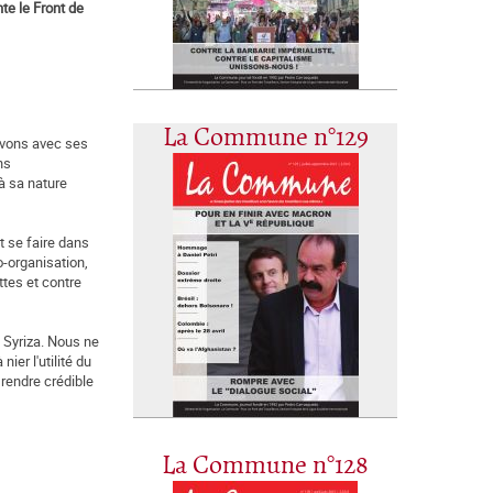
te le Front de
La Commune n°129
ouvons avec ses
ns
 à sa nature
t se faire dans
o-organisation,
ttes et contre
 Syriza. Nous ne
ier l'utilité du
 rendre crédible
La Commune n°128