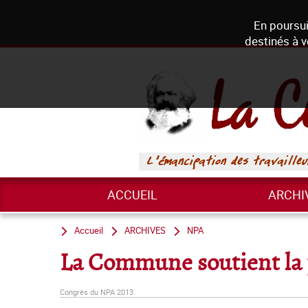
En poursui
destinés à v
ACCUEIL
ARCHI
Accueil
ARCHIVES
NPA
La Commune soutient la 
Congrès du NPA 2013