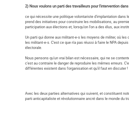
2) Nous voulons un parti des travailleurs pour l'intervention dans
ce qui nécessite une politique volontariste d'implantation dans l
prend des initiatives pour construire les mobilisations, au premie
participation aux élections et, lorsqu'on l'on a des élus, aux ins
Un parti qui donne aux militant-e-s les moyens de militer, où les d
les militant-e-s. C'est ce que n'a pas réussi à faire le NPA depu
électorale.
Nous pensons qu'un vrai bilan est nécessaire, qui ne se contente
c'est au contraire le danger de reproduire les mêmes erreurs. C'e
différentes existent dans l'organisation et qu'il faut en discuter !
Avec les deux parties alternatives qui suivent, et constituent n
parti anticapitaliste et révolutionnaire ancré dans le monde du trav