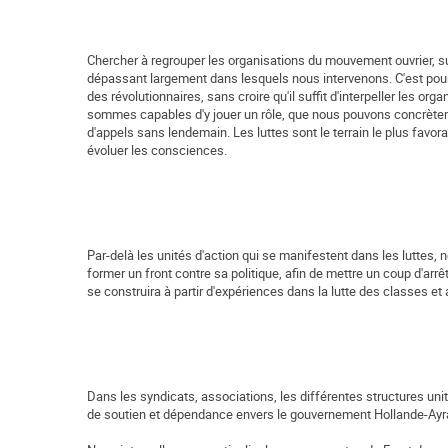
Chercher à regrouper les organisations du mouvement ouvrier, su
dépassant largement dans lesquels nous intervenons. C'est pour c
des révolutionnaires, sans croire qu'il suffit d'interpeller les org
sommes capables d'y jouer un rôle, que nous pouvons concrèteme
d'appels sans lendemain. Les luttes sont le terrain le plus favorab
évoluer les consciences.
Par-delà les unités d'action qui se manifestent dans les lutte
former un front contre sa politique, afin de mettre un coup d'arrê
se construira à partir d'expériences dans la lutte des classes
Dans les syndicats, associations, les différentes structures un
de soutien et dépendance envers le gouvernement Hollande-Ayrau