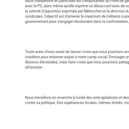
Nous interpellons en particulier les composantes du Front de gauc
avec le PS, alors même qu'elle exprime un désaccord avec de no
la volonté d'opposition exprimée par Mélenchon et la direction 
syndicales. l'objectif est d'amener le maximum de militants à p
gouvernement pour s'engager résolument dans la confrontation, su
Toute autre chose serait de laisser croire que nous pourrions envi
condition pour redonner espoir à notre camp social. Envisager u
illusions électorales, mais faire croire que nous pourrions partag
réformiste.
Nous travaillons en revanche à l'unité des anticapitalistes et d
contre sa politique. Des expériences locales, mêmes limités, mo