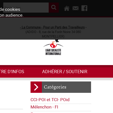
 de cookies
son audience.
- La Commune - Pour un Parti des Travailleurs
-
(ADIDO - 8, rue de la Forêt Noire 34 080
MONTPELLIER)
TRE D'INFOS
ADHÉRER / SOUTENIR
Catégories
CCI-POI et TCI- POid
Mélenchon - FI