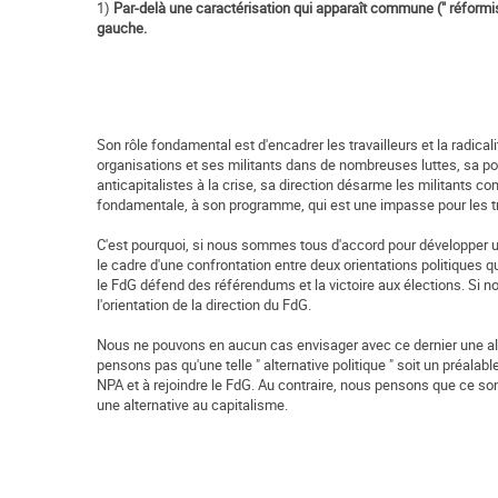
1)
Par-delà une caractérisation qui apparaît commune (" réformi
gauche.
Son rôle fondamental est d'encadrer les travailleurs et la radica
organisations et ses militants dans de nombreuses luttes, sa po
anticapitalistes à la crise, sa direction désarme les militants co
fondamentale, à son programme, qui est une impasse pour les tr
C'est pourquoi, si nous sommes tous d'accord pour développer u
le cadre d'une confrontation entre deux orientations politiques q
le FdG défend des référendums et la victoire aux élections. Si n
l'orientation de la direction du FdG.
Nous ne pouvons en aucun cas envisager avec ce dernier une alt
pensons pas qu'une telle " alternative politique " soit un préalabl
NPA et à rejoindre le FdG. Au contraire, nous pensons que ce sont
une alternative au capitalisme.