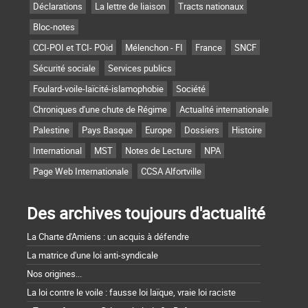
Déclarations
La lettre de liaison
Tracts nationaux
Bloc-notes
CCI-POI et TCI- POid
Mélenchon - FI
France
SNCF
Sécurité sociale
Services publics
Foulard-voile-laïcité-islamophobie
Société
Chroniques d'une chute de Régime
Actualité internationale
Palestine
Pays Basque
Europe
Dossiers
Histoire
International
MST
Notes de Lecture
NPA
Page Web Internationale
CCSA Alfortville
Des archives toujours d'actualité
La Charte d'Amiens : un acquis à défendre
La matrice d'une loi anti-syndicale
Nos origines...
La loi contre le voile : fausse loi laïque, vraie loi raciste