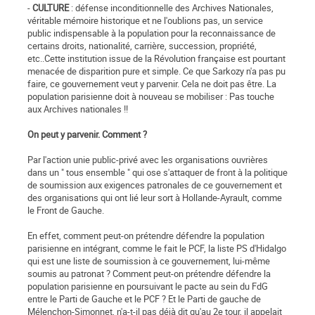
-
CULTURE
: défense inconditionnelle des Archives Nationales,
véritable mémoire historique et ne l'oublions pas, un service
public indispensable à la population pour la reconnaissance de
certains droits, nationalité, carrière, succession, propriété,
etc..Cette institution issue de la Révolution française est pourtant
menacée de disparition pure et simple. Ce que Sarkozy n'a pas pu
faire, ce gouvernement veut y parvenir. Cela ne doit pas être. La
population parisienne doit à nouveau se mobiliser : Pas touche
aux Archives nationales !!
On peut y parvenir. Comment ?
Par l'action unie public-privé avec les organisations ouvrières
dans un " tous ensemble " qui ose s'attaquer de front à la politique
de soumission aux exigences patronales de ce gouvernement et
des organisations qui ont lié leur sort à Hollande-Ayrault, comme
le Front de Gauche.
En effet, comment peut-on prétendre défendre la population
parisienne en intégrant, comme le fait le PCF, la liste PS d'Hidalgo
qui est une liste de soumission à ce gouvernement, lui-même
soumis au patronat ? Comment peut-on prétendre défendre la
population parisienne en poursuivant le pacte au sein du FdG
entre le Parti de Gauche et le PCF ? Et le Parti de gauche de
Mélenchon-Simonnet, n'a-t-il pas déjà dit qu'au 2e tour, il appelait