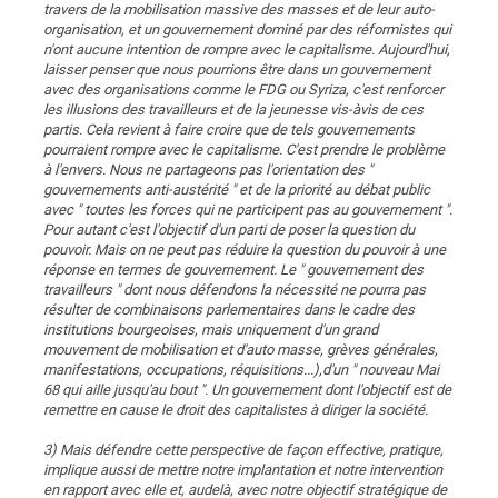
travers de la mobilisation massive des masses et de leur auto-
organisation, et un gouvernement dominé par des réformistes qui
n'ont aucune intention de rompre avec le capitalisme. Aujourd'hui,
laisser penser que nous pourrions être dans un gouvernement
avec des organisations comme le FDG ou Syriza, c'est renforcer
les illusions des travailleurs et de la jeunesse vis-àvis de ces
partis. Cela revient à faire croire que de tels gouvernements
pourraient rompre avec le capitalisme. C'est prendre le problème
à l'envers. Nous ne partageons pas l'orientation des "
gouvernements anti-austérité " et de la priorité au débat public
avec " toutes les forces qui ne participent pas au gouvernement ".
Pour autant c'est l'objectif d'un parti de poser la question du
pouvoir. Mais on ne peut pas réduire la question du pouvoir à une
réponse en termes de gouvernement. Le " gouvernement des
travailleurs " dont nous défendons la nécessité ne pourra pas
résulter de combinaisons parlementaires dans le cadre des
institutions bourgeoises, mais uniquement d'un grand
mouvement de mobilisation et d'auto masse, grèves générales,
manifestations, occupations, réquisitions...),d'un " nouveau Mai
68 qui aille jusqu'au bout ". Un gouvernement dont l'objectif est de
remettre en cause le droit des capitalistes à diriger la société.
3) Mais défendre cette perspective de façon effective, pratique,
implique aussi de mettre notre implantation et notre intervention
en rapport avec elle et, audelà, avec notre objectif stratégique de