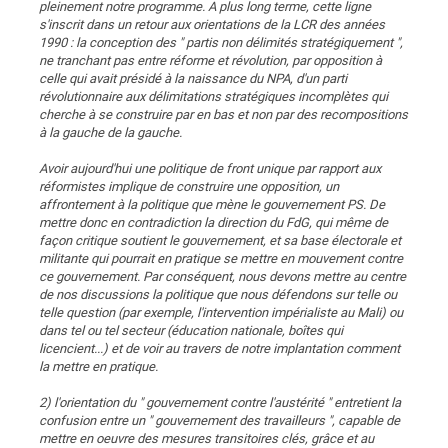
pleinement notre programme. A plus long terme, cette ligne
s'inscrit dans un retour aux orientations de la LCR des années
1990 : la conception des " partis non délimités stratégiquement ",
ne tranchant pas entre réforme et révolution, par opposition à
celle qui avait présidé à la naissance du NPA, d'un parti
révolutionnaire aux délimitations stratégiques incomplètes qui
cherche à se construire par en bas et non par des recompositions
à la gauche de la gauche.
Avoir aujourd'hui une politique de front unique par rapport aux
réformistes implique de construire une opposition, un
affrontement à la politique que mène le gouvernement PS. De
mettre donc en contradiction la direction du FdG, qui même de
façon critique soutient le gouvernement, et sa base électorale et
militante qui pourrait en pratique se mettre en mouvement contre
ce gouvernement. Par conséquent, nous devons mettre au centre
de nos discussions la politique que nous défendons sur telle ou
telle question (par exemple, l'intervention impérialiste au Mali) ou
dans tel ou tel secteur (éducation nationale, boîtes qui
licencient...) et de voir au travers de notre implantation comment
la mettre en pratique.
2) l'orientation du " gouvernement contre l'austérité " entretient la
confusion entre un " gouvernement des travailleurs ", capable de
mettre en oeuvre des mesures transitoires clés, grâce et au