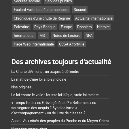
Sécurité sociale
Services publics
Foulard-voile-laïcité-islamophobie
Société
Chroniques d'une chute de Régime
Actualité internationale
Palestine
Pays Basque
Europe
Dossiers
Histoire
International
MST
Notes de Lecture
NPA
Page Web Internationale
CCSA Alfortville
Des archives toujours d'actualité
La Charte d'Amiens : un acquis à défendre
La matrice d'une loi anti-syndicale
Nos origines...
La loi contre le voile : fausse loi laïque, vraie loi raciste
« Temps forts » ou Grève générale ? « Reformes » ou
sauvegarde des acquis ? Syndicalisme «
d'accompagnement » ou de lutte de classes ?
Appel : Aux côtés des peuples du Proche et du Moyen-Orient
Grossière provocation