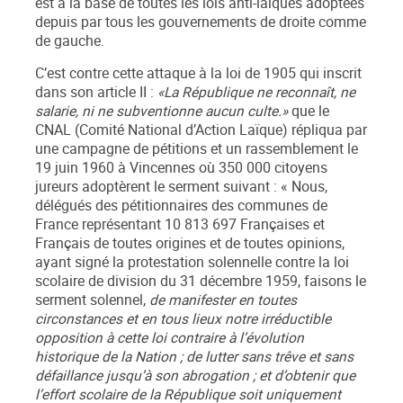
est à la base de toutes les lois anti-laïques adoptées
depuis par tous les gouvernements de droite comme
de gauche.
C’est contre cette attaque à la loi de 1905 qui inscrit
dans son article II :
«La République ne reconnaît, ne
salarie, ni ne subventionne aucun culte.»
que le
CNAL (Comité National d’Action Laïque) répliqua par
une campagne de pétitions et un rassemblement le
19 juin 1960 à Vincennes où 350 000 citoyens
jureurs adoptèrent le serment suivant : « Nous,
délégués des pétitionnaires des communes de
France représentant 10 813 697 Françaises et
Français de toutes origines et de toutes opinions,
ayant signé la protestation solennelle contre la loi
scolaire de division du 31 décembre 1959, faisons le
serment solennel,
de manifester en toutes
circonstances et en tous lieux notre irréductible
opposition à cette loi contraire à l’évolution
historique de la Nation ; de lutter sans trêve et sans
défaillance jusqu’à son abrogation ; et d’obtenir que
l’effort scolaire de la République soit uniquement