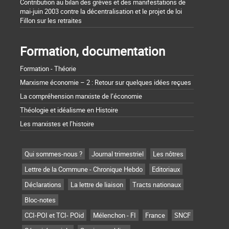
Contribution au bilan des grèves et des manifestations de
mai-juin 2003 contre la décentralisation et le projet de loi
Fillon sur les retraites
Formation, documentation
Formation - Théorie
Marxisme économie – 2 : Retour sur quelques idées reçues
La compréhension marxiste de l’économie
Théologie et idéalisme en Histoire
Les marxistes et l’histoire
Qui sommes-nous ?
Journal trimestriel
Les nôtres
Lettre de la Commune - Chronique Hebdo
Editoriaux
Déclarations
La lettre de liaison
Tracts nationaux
Bloc-notes
CCI-POI et TCI- POid
Mélenchon - FI
France
SNCF