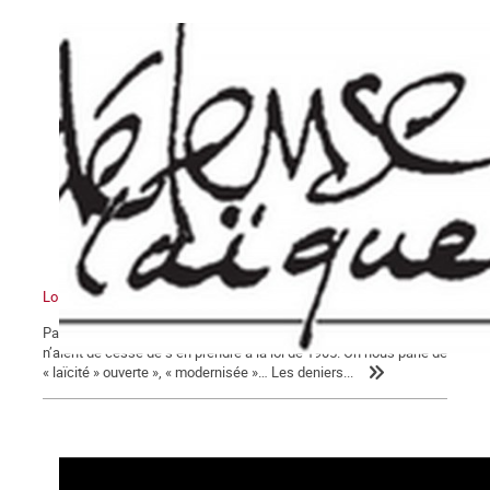
Loi de 1905 de séparation des Eglises et de l’Etat : Cent-dix ans…
Pas un jour ne se passe sans que les gouvernements successifs
n’aient de cesse de s’en prendre à la loi de 1905. On nous parle de
« laïcité » ouverte », « modernisée »… Les deniers...