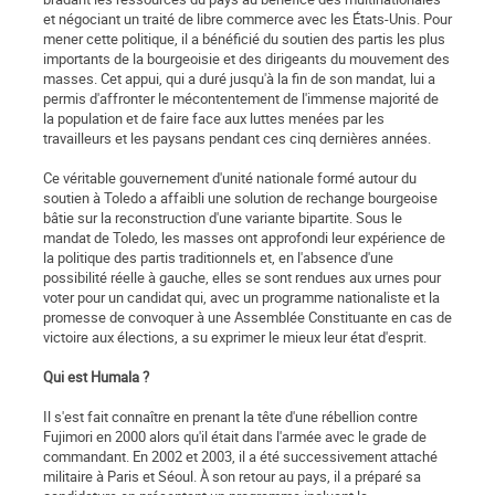
et négociant un traité de libre commerce avec les États-Unis. Pour
mener cette politique, il a bénéficié du soutien des partis les plus
importants de la bourgeoisie et des dirigeants du mouvement des
masses. Cet appui, qui a duré jusqu'à la fin de son mandat, lui a
permis d'affronter le mécontentement de l'immense majorité de
la population et de faire face aux luttes menées par les
travailleurs et les paysans pendant ces cinq dernières années.
Ce véritable gouvernement d'unité nationale formé autour du
soutien à Toledo a affaibli une solution de rechange bourgeoise
bâtie sur la reconstruction d'une variante bipartite. Sous le
mandat de Toledo, les masses ont approfondi leur expérience de
la politique des partis traditionnels et, en l'absence d'une
possibilité réelle à gauche, elles se sont rendues aux urnes pour
voter pour un candidat qui, avec un programme nationaliste et la
promesse de convoquer à une Assemblée Constituante en cas de
victoire aux élections, a su exprimer le mieux leur état d'esprit.
Qui est Humala ?
Il s'est fait connaître en prenant la tête d'une rébellion contre
Fujimori en 2000 alors qu'il était dans l'armée avec le grade de
commandant. En 2002 et 2003, il a été successivement attaché
militaire à Paris et Séoul. À son retour au pays, il a préparé sa