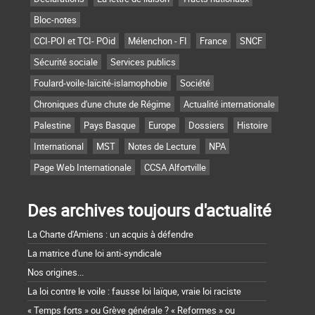
Bloc-notes
CCI-POI et TCI- POid
Mélenchon - FI
France
SNCF
Sécurité sociale
Services publics
Foulard-voile-laïcité-islamophobie
Société
Chroniques d'une chute de Régime
Actualité internationale
Palestine
Pays Basque
Europe
Dossiers
Histoire
International
MST
Notes de Lecture
NPA
Page Web Internationale
CCSA Alfortville
Des archives toujours d'actualité
La Charte d'Amiens : un acquis à défendre
La matrice d'une loi anti-syndicale
Nos origines...
La loi contre le voile : fausse loi laïque, vraie loi raciste
« Temps forts » ou Grève générale ? « Reformes » ou