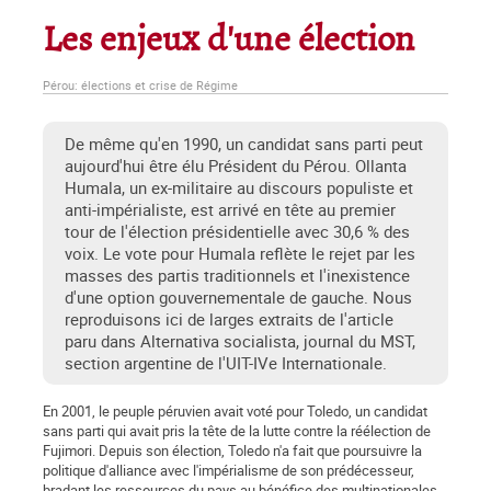
Les enjeux d'une élection
Pérou: élections et crise de Régime
De même qu'en 1990, un candidat sans parti peut
aujourd'hui être élu Président du Pérou. Ollanta
Humala, un ex-militaire au discours populiste et
anti-impérialiste, est arrivé en tête au premier
tour de l'élection présidentielle avec 30,6 % des
voix. Le vote pour Humala reflète le rejet par les
masses des partis traditionnels et l'inexistence
d'une option gouvernementale de gauche. Nous
reproduisons ici de larges extraits de l'article
paru dans Alternativa socialista, journal du MST,
section argentine de l'UIT-IVe Internationale.
En 2001, le peuple péruvien avait voté pour Toledo, un candidat
sans parti qui avait pris la tête de la lutte contre la réélection de
Fujimori. Depuis son élection, Toledo n'a fait que poursuivre la
politique d'alliance avec l'impérialisme de son prédécesseur,
bradant les ressources du pays au bénéfice des multinationales