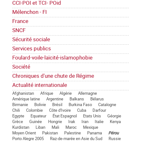
CCI-POI et TCI- POid
Mélenchon - FI
France
SNCF
Sécurité sociale
Services publics
Foulard-voile-laïcité-islamophobie
Société
Chroniques d'une chute de Régime
Actualité internationale
Afghanistan
Afrique
Algérie
Allemagne
Amérique latine
Argentine
Balkans
Bélarus
Birmanie
Bolivie
Brésil
Burkina Faso
Catalogne
Chili
Colombie
Côte d'Ivoire
Cuba
Darfour
Egypte
Equateur
État Espagnol
Etats Unis
Géorgie
Grèce
Guinée
Hongrie
Irak
Iran
Italie
Kenya
Kurdistan
Liban
Mali
Maroc
Mexique
Moyen Orient
Pakistan
Palestine
Panama
Pérou
Porto Alegre 2005
Raz-de-marée en Asie du Sud
Russie