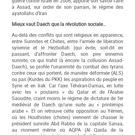
guerre contre Israël en 2006, apporte son savoir-faire
à Assad, sur ordre de son parrain, le régime des
ayatollahs d’Iran.
Mieux vaut Daech que la révolution sociale…
Au-delà des conflits qui sont religieux en apparence,
entre Sunnites et Chiites, entre l’armée de libération
syrienne et le Hezbollah (qui évite, soit-dit en
passant, d’affronter Daech, son pire ennemis
sunnite, ce qui trahit là encore la collusion Assad-
Daech), se profile l’unanimité du combat des tyrans
contre ceux qui portent, de manière déformée (ALS)
ou pas (Kurdes du PKK) les aspirations du peuple en
Syrie et en Irak. Car l’axe Téhéran-Damas, en lutte
avec les « poulains » du Qatar et de l’Arabie
Saoudite, craint moins le régime de dictature de fer
médiéval de Daech qu’une suite au « printemps
arabe ». Et on retrouve cette opposition au Yémen,
où les Houthistes (chiites) viennent de chasser le
président sunnite Abd Rabbo de la capitale Sanaa,
au moment même où AQPA (Al Qaïda de la