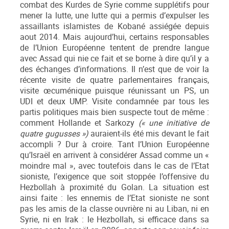
combat des Kurdes de Syrie comme supplétifs pour
mener la lutte, une lutte qui a permis d’expulser les
assaillants islamistes de Kobané assiégée depuis
aout 2014. Mais aujourd’hui, certains responsables
de l’Union Européenne tentent de prendre langue
avec Assad qui nie ce fait et se borne à dire qu’il y a
des échanges d’informations. Il n’est que de voir la
récente visite de quatre parlementaires français,
visite œcuménique puisque réunissant un PS, un
UDI et deux UMP. Visite condamnée par tous les
partis politiques mais bien suspecte tout de même :
comment Hollande et Sarkozy
(« une initiative de
quatre gugusses »)
auraient-ils été mis devant le fait
accompli ? Dur à croire. Tant l’Union Européenne
qu’Israël en arrivent à considérer Assad comme un «
moindre mal », avec toutefois dans le cas de l’Etat
sioniste, l’exigence que soit stoppée l’offensive du
Hezbollah à proximité du Golan. La situation est
ainsi faite : les ennemis de l’Etat sioniste ne sont
pas les amis de la classe ouvrière ni au Liban, ni en
Syrie, ni en Irak : le Hezbollah, si efficace dans sa