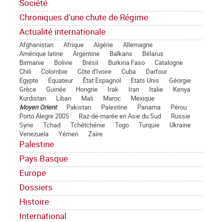
Société
Chroniques d'une chute de Régime
Actualité internationale
Afghanistan
Afrique
Algérie
Allemagne
Amérique latine
Argentine
Balkans
Bélarus
Birmanie
Bolivie
Brésil
Burkina Faso
Catalogne
Chili
Colombie
Côte d'Ivoire
Cuba
Darfour
Egypte
Equateur
État Espagnol
Etats Unis
Géorgie
Grèce
Guinée
Hongrie
Irak
Iran
Italie
Kenya
Kurdistan
Liban
Mali
Maroc
Mexique
Moyen Orient
Pakistan
Palestine
Panama
Pérou
Porto Alegre 2005
Raz-de-marée en Asie du Sud
Russie
Syrie
Tchad
Tchétchénie
Togo
Turquie
Ukraine
Venezuela
Yémen
Zaïre
Palestine
Pays Basque
Europe
Dossiers
Histoire
International