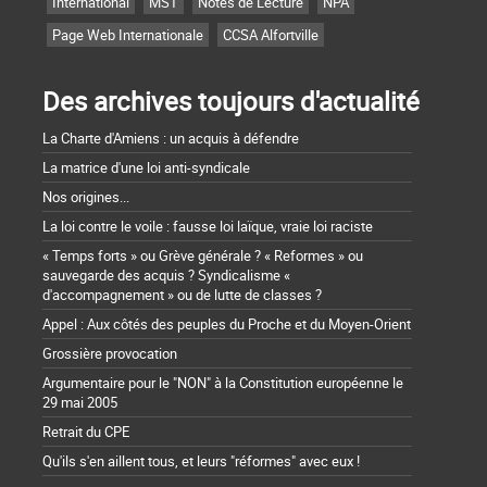
International
MST
Notes de Lecture
NPA
Page Web Internationale
CCSA Alfortville
Des archives toujours d'actualité
La Charte d'Amiens : un acquis à défendre
La matrice d'une loi anti-syndicale
Nos origines...
La loi contre le voile : fausse loi laïque, vraie loi raciste
« Temps forts » ou Grève générale ? « Reformes » ou
sauvegarde des acquis ? Syndicalisme «
d'accompagnement » ou de lutte de classes ?
Appel : Aux côtés des peuples du Proche et du Moyen-Orient
Grossière provocation
Argumentaire pour le "NON" à la Constitution européenne le
29 mai 2005
Retrait du CPE
Qu'ils s'en aillent tous, et leurs "réformes" avec eux !