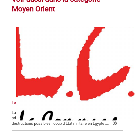
Moyen Orient
Le martyre des peuples syrien et yéménite !
La chaine des révolutions initiée en 2010 sous le nom de «
printemps arabes » a fait l’objet de toutes les tentatives de
destructions possibles : coup d’État militaire en Égypte ,...