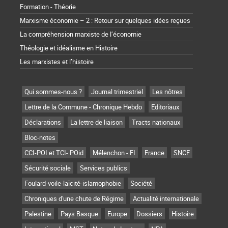
Formation - Théorie
Marxisme économie – 2 : Retour sur quelques idées reçues
La compréhension marxiste de l’économie
Théologie et idéalisme en Histoire
Les marxistes et l’histoire
Qui sommes-nous ?
Journal trimestriel
Les nôtres
Lettre de la Commune - Chronique Hebdo
Editoriaux
Déclarations
La lettre de liaison
Tracts nationaux
Bloc-notes
CCI-POI et TCI- POid
Mélenchon - FI
France
SNCF
Sécurité sociale
Services publics
Foulard-voile-laïcité-islamophobie
Société
Chroniques d'une chute de Régime
Actualité internationale
Palestine
Pays Basque
Europe
Dossiers
Histoire