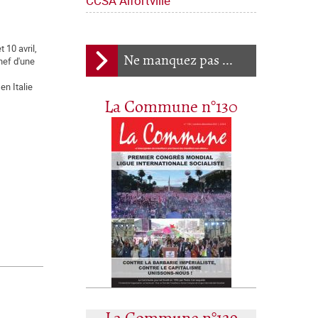
CCSA Alfortville
 10 avril,
Ne manquez pas ...
hef d'une
n Italie
La Commune n°130