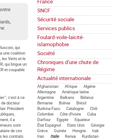
France
contre
SNCF
Sécurité sociale
iards,
Services publics
une
Foulard-voile-laïcité-
islamophobie
rlusconi, qui
Société
a une coalition
les Verts et le
Chroniques d'une chute de
R, qui brigue un
Régime
PCR et coupable
Actualité internationale
Afghanistan
Afrique
Algérie
Allemagne
Amérique latine
Argentine
Balkans
Bélarus
ier
", c'est à ce
Birmanie
Bolivie
Brésil
e de docteur
Burkina Faso
Catalogne
Chili
lair. Président
Colombie
Côte d'Ivoire
Cuba
publiques,
Darfour
Egypte
Equateur
ent, il a
État Espagnol
Etats Unis
Géorgie
chômeurs sont
Grèce
Guinée
Hongrie
Irak
alaire de ces
Iran
Italie
Kenya
Kurdistan
s les contrats