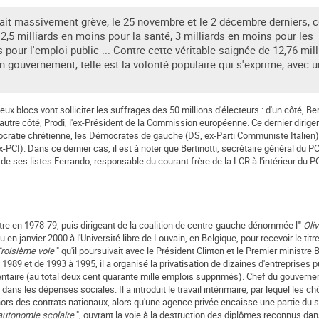
t fait massivement grève, le 25 novembre et le 2 décembre derniers, 
, 2,5 milliards en moins pour la santé, 3 milliards en moins pour les
s pour l'emploi public ... Contre cette véritable saignée de 12,76 mill
on gouvernement, telle est la volonté populaire qui s'exprime, avec 
deux blocs vont solliciter les suffrages des 50 millions d'électeurs : d'un côté, Be
autre côté, Prodi, l'ex-Président de la Commission européenne. Ce dernier diriger
mocratie chrétienne, les Démocrates de gauche (DS, ex-Parti Communiste Italien), 
CI). Dans ce dernier cas, il est à noter que Bertinotti, secrétaire général du PC
e ses listes Ferrando, responsable du courant frère de la LCR à l'intérieur du 
stre en 1978-79, puis dirigeant de la coalition de centre-gauche dénommée l'"
Oliv
 en janvier 2000 à l'Université libre de Louvain, en Belgique, pour recevoir le titr
roisième voie
" qu'il poursuivait avec le Président Clinton et le Premier ministre B
 à 1989 et de 1993 à 1995, il a organisé la privatisation de dizaines d'entreprises 
mentaire (au total deux cent quarante mille emplois supprimés). Chef du gouvernem
ant dans les dépenses sociales. Il a introduit le travail intérimaire, par lequel les 
hors des contrats nationaux, alors qu'une agence privée encaisse une partie du s
'autonomie scolaire
", ouvrant la voie à la destruction des diplômes reconnus dan