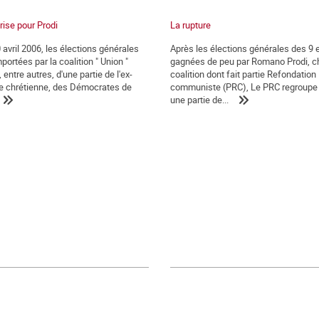
rise pour Prodi
La rupture
 avril 2006, les élections générales
Après les élections générales des 9 et
portées par la coalition " Union "
gagnées de peu par Romano Prodi, c
ntre autres, d'une partie de l'ex-
coalition dont fait partie Refondation
e chrétienne, des Démocrates de
communiste (PRC), Le PRC regroupe e
une partie de...