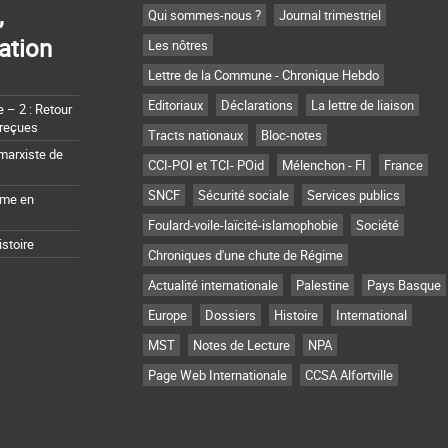
,
Qui sommes-nous ?
Journal trimestriel
ation
Les nôtres
Lettre de la Commune - Chronique Hebdo
Editoriaux
Déclarations
La lettre de liaison
– 2 : Retour
 reçues
Tracts nationaux
Bloc-notes
marxiste de
CCI-POI et TCI- POid
Mélenchon - FI
France
SNCF
Sécurité sociale
Services publics
sme en
Foulard-voile-laïcité-islamophobie
Société
istoire
Chroniques d'une chute de Régime
Actualité internationale
Palestine
Pays Basque
Europe
Dossiers
Histoire
International
MST
Notes de Lecture
NPA
Page Web Internationale
CCSA Alfortville