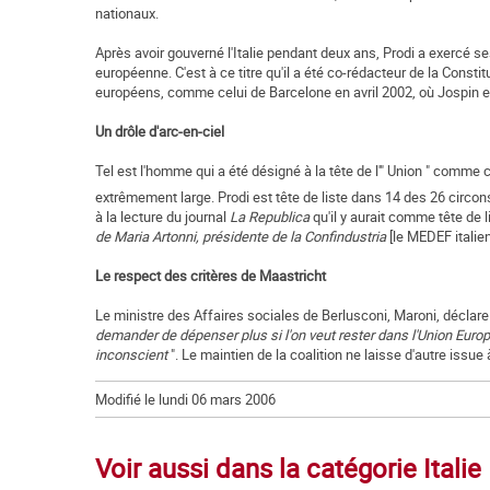
nationaux.
Après avoir gouverné l'Italie pendant deux ans, Prodi a exercé 
européenne. C'est à ce titre qu'il a été co-rédacteur de la Const
européens, comme celui de Barcelone en avril 2002, où Jospin et C
Un drôle d'arc-en-ciel
Tel est l'homme qui a été désigné à la tête de l'" Union " comme 
extrêmement large. Prodi est tête de liste dans 14 des 26 circons
à la lecture du journal
La Republica
qu'il y aurait comme tête de l
de Maria Artonni, présidente de la Confindustria
[le MEDEF italie
Le respect des critères de Maastricht
Le ministre des Affaires sociales de Berlusconi, Maroni, déclare a
demander de dépenser plus si l'on veut rester dans l'Union Eur
inconscient
". Le maintien de la coalition ne laisse d'autre issue 
Modifié le lundi 06 mars 2006
Voir aussi dans la catégorie Italie