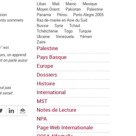
Liban
Mali
Maroc
Mexique
Moyen Orient
Pakistan
Palestine
Panama
Pérou
Porto Alegre 2005
sion
Raz-de-marée en Asie du Sud
érents sommets
Russie
Syrie
Tchad
Tchétchénie
Togo
Turquie
Ukraine
Venezuela
Yémen
Zaïre
Palestine
n
" est
eurs, on apprend
Pays Basque
et on parle aussi
Europe
Dossiers
Histoire
ut pas
International
é serait
MST
Notes de Lecture
NPA
Page Web Internationale