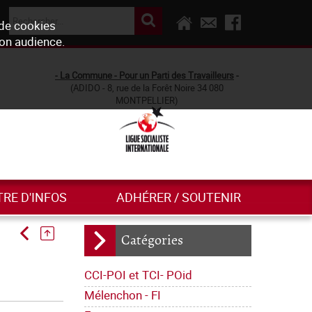
 de cookies
son audience.
- La Commune - Pour un Parti des Travailleurs
-
(ADIDO - 8, rue de la Forêt Noire 34 080
MONTPELLIER)
TRE D'INFOS
ADHÉRER / SOUTENIR
Catégories
CCI-POI et TCI- POid
Mélenchon - FI