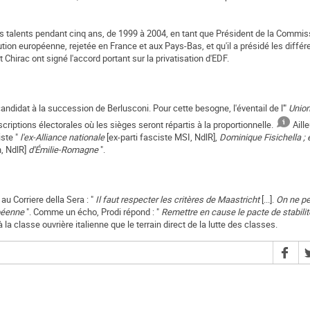
ses talents pendant cinq ans, de 1999 à 2004, en tant que Président de la Commis
itution européenne, rejetée en France et aux Pays-Bas, et qu'il a présidé les diff
hirac ont signé l'accord portant sur la privatisation d'EDF.
candidat à la succession de Berlusconi. Pour cette besogne, l'éventail de l'"
Unio
criptions électorales où les sièges seront répartis à la proportionnelle.
Aill
iste "
l'ex-Alliance nationale
[ex-parti fasciste MSI, NdlR],
Dominique Fisichella ; 
n, NdlR]
d'Émilie-Romagne
".
u Corriere della Sera : "
Il faut respecter les critères de Maastricht
[...].
On ne pe
opéenne
". Comme un écho, Prodi répond : "
Remettre en cause le pacte de stabilit
à la classe ouvrière italienne que le terrain direct de la lutte des classes.