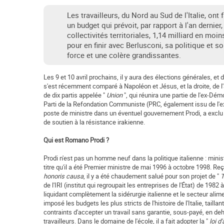
Les travailleurs, du Nord au Sud de l'Italie, on
un budget qui prévoit, par rapport à l'an dernier
collectivités territoriales, 1,14 milliard en moin
pour en finir avec Berlusconi, sa politique et s
force et une colère grandissantes.
Les 9 et 10 avril prochains, il y aura des élections générales, et 
s'est récemment comparé à Napoléon et Jésus, et la droite, de l'
de dix partis appelée "
Union
", qui réunira une partie de l'ex-Dé
Parti de la Refondation Communiste (PRC, également issu de l'ex-P
poste de ministre dans un éventuel gouvernement Prodi, a exclu d
de soutien à la résistance irakienne.
Qui est Romano Prodi ?
Prodi n'est pas un homme neuf dans la politique italienne : mini
titre qu'il a été Premier ministre de mai 1996 à octobre 1998. Reçu
honoris causa
, il y a été chaudement salué pour son projet de "
T
de l'IRI (institut qui regroupait les entreprises de l'État) de 1982
liquidant complètement la sidérurgie italienne et le secteur ali
imposé les budgets les plus stricts de l'histoire de l'Italie, taill
contraints d'accepter un travail sans garantie, sous-payé, en de
travailleurs. Dans le domaine de l'école, il a fait adopter la "
loi d