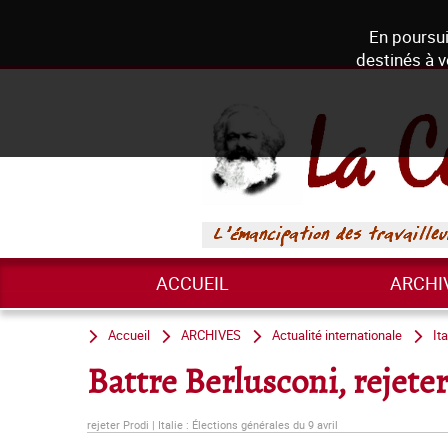
En poursui
destinés à v
ACCUEIL
ARCHI
Accueil
ARCHIVES
Actualité internationale
Ita
Battre Berlusconi, rejete
rejeter Prodi | Italie : Élections générales du 9 avril