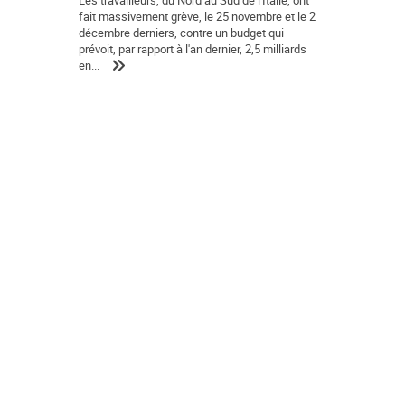
Les travailleurs, du Nord au Sud de l'Italie, ont
fait massivement grève, le 25 novembre et le 2
décembre derniers, contre un budget qui
prévoit, par rapport à l'an dernier, 2,5 milliards
en...