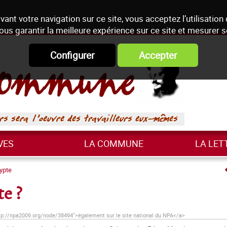
vant votre navigation sur ce site, vous acceptez l’utilisation
ous garantir la meilleure expérience sur ce site et mesurer 
Configurer
Accepter
VES
LA COMMUNE
LA LET
ypte
te ?
http://npa2009.org/node/38494">également sur le site national du NPA</a>