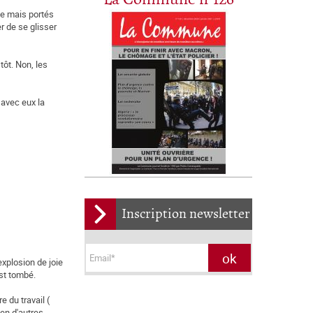
mée mais portés
r de se glisser
tôt. Non, les
 avec eux la
Inscription newsletter
explosion de joie
est tombé.
 du travail (
en d'autres.