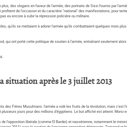
n plus, des slogans en faveur de l'armée, des portraits de Sissi fournis par l'ar
 profitent de l'occasion et du caractère "national" des manifestations, pour tente
pas eu encore à subir la répression policière ou militaire.
iles, qu'ils se mettaient à adorer l'armée qu'ils combattaient quelques mois plus 
od, qui ont porté cette politique de soutien à l'armée, entraînant seulement alors
é.
situation après le 3 juillet 2013
nts des Frères Musulmans. l'armée a volé les fruits de la révolution, mais c'est l'
lusieurs jours pour des millions d'égyptiens. Le but affiché est atteint: Morsi 
e l'opposition libérale (comme El Bardei) et nassérienne, notamment le ministre
e janvier 2011) avec le soutien de l'ancienne opposition démocrate, Tamarod et bi