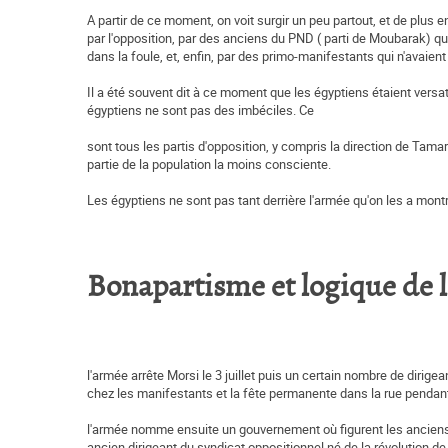
A partir de ce moment, on voit surgir un peu partout, et de plus e
par l'opposition, par des anciens du PND ( parti de Moubarak) qui
dans la foule, et, enfin, par des primo-manifestants qui n'avaient 
Il a été souvent dit à ce moment que les égyptiens étaient versat
égyptiens ne sont pas des imbéciles. Ce
sont tous les partis d'opposition, y compris la direction de Tamar
partie de la population la moins consciente.
Les égyptiens ne sont pas tant derrière l'armée qu'on les a montr
Bonapartisme et logique de la 
l'armée arrête Morsi le 3 juillet puis un certain nombre de dirigea
chez les manifestants et la fête permanente dans la rue pendant p
l'armée nomme ensuite un gouvernement où figurent les anciens d
ancien dirigeant du syndicat oppositionnel né de la révolution d