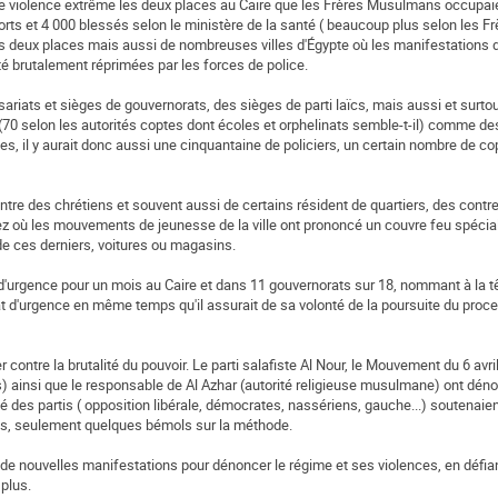
une violence extrême les deux places au Caire que les Frères Musulmans occupai
morts et 4 000 blessés selon le ministère de la santé ( beaucoup plus selon les Fr
s deux places mais aussi de nombreuses villes d'Égypte où les manifestations 
té brutalement réprimées par les forces de police.
iats et sièges de gouvernorats, des sièges de parti laïcs, mais aussi et surtou
0 selon les autorités coptes dont écoles et orphelinats semble-t-il) comme des
s, il y aurait donc aussi une cinquantaine de policiers, un certain nombre de c
ntre des chrétiens et souvent aussi de certains résident de quartiers, des cont
ez où les mouvements de jeunesse de la ville ont prononcé un couvre feu spécial
e ces derniers, voitures ou magasins.
at d'urgence pour un mois au Caire et dans 11 gouvernorats sur 18, nommant à la 
état d'urgence en même temps qu'il assurait de sa volonté de la poursuite du proc
contre la brutalité du pouvoir. Le parti salafiste Al Nour, le Mouvement du 6 avr
es) ainsi que le responsable de Al Azhar (autorité religieuse musulmane) ont dén
é des partis ( opposition libérale, démocrates, nassériens, gauche...) soutenaie
ois, seulement quelques bémols sur la méthode.
de nouvelles manifestations pour dénoncer le régime et ses violences, en défian
 plus.