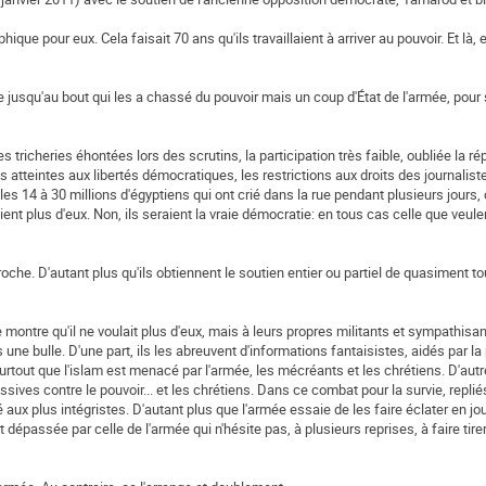
ue pour eux. Cela faisait 70 ans qu'ils travaillaient à arriver au pouvoir. Et là,
ire jusqu'au bout qui les a chassé du pouvoir mais un coup d'État de l'armée, pou
s tricheries éhontées lors des scrutins, la participation très faible, oubliée la r
atteintes aux libertés démocratiques, les restrictions aux droits des journaliste
, les 14 à 30 millions d'égyptiens qui ont crié dans la rue pendant plusieurs jours
ient plus d'eux. Non, ils seraient la vraie démocratie: en tous cas celle que veule
croche. D'autant plus qu'ils obtiennent le soutien entier ou partiel de quasiment t
 montre qu'il ne voulait plus d'eux, mais à leurs propres militants et sympathisa
 une bulle. D'une part, ils les abreuvent d'informations fantaisistes, aidés par la
surtout que l'islam est menacé par l'armée, les mécréants et les chrétiens. D'autre
ives contre le pouvoir... et les chrétiens. Dans ce combat pour la survie, repliés 
ux plus intégristes. D'autant plus que l'armée essaie de les faire éclater en jou
dépassée par celle de l'armée qui n'hésite pas, à plusieurs reprises, à faire tirer