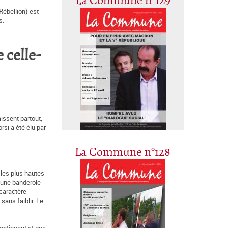
La Commune n°129
Rébellion) est
s.
 celle-
issent partout,
rsi a été élu par
La Commune n°128
 les plus hautes
ucune banderole
 caractère
sans faiblir. Le