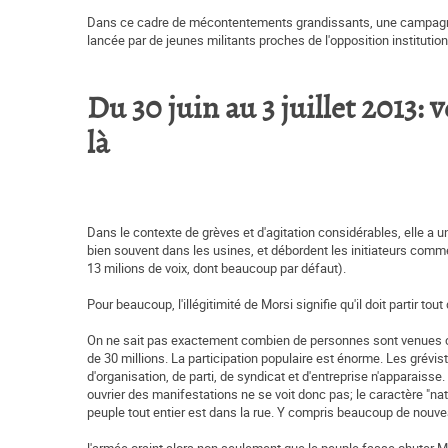
Dans ce cadre de mécontentements grandissants, une campagne po
lancée par de jeunes militants proches de l'opposition institut
Du 30 juin au 3 juillet 2013: 
là
Dans le contexte de grèves et d'agitation considérables, elle 
bien souvent dans les usines, et débordent les initiateurs comme l
13 milions de voix, dont beaucoup par défaut).
Pour beaucoup, l'illégitimité de Morsi signifie qu'il doit partir t
On ne sait pas exactement combien de personnes sont venues ce 
de 30 millions. La participation populaire est énorme. Les grévi
d'organisation, de parti, de syndicat et d'entreprise n'apparaiss
ouvrier des manifestations ne se voit donc pas; le caractère "nati
peuple tout entier est dans la rue. Y compris beaucoup de nouveau