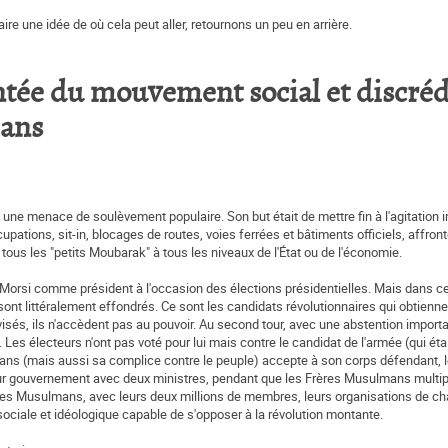
re une idée de où cela peut aller, retournons un peu en arrière.
ntée du mouvement social et discréd
mans
t une menace de soulèvement populaire. Son but était de mettre fin à l'agitation 
upations, sit-in, blocages de routes, voies ferrées et bâtiments officiels, affro
tous les "petits Moubarak" à tous les niveaux de l'État ou de l'économie.
Morsi comme président à l'occasion des élections présidentielles. Mais dans ce
nt littéralement effondrés. Ce sont les candidats révolutionnaires qui obtiennen
divisés, ils n'accèdent pas au pouvoir. Au second tour, avec une abstention impor
 Les électeurs n'ont pas voté pour lui mais contre le candidat de l'armée (qui éta
lmans (mais aussi sa complice contre le peuple) accepte à son corps défendant,
leur gouvernement avec deux ministres, pendant que les Frères Musulmans multip
ères Musulmans, avec leurs deux millions de membres, leurs organisations de cha
ociale et idéologique capable de s'opposer à la révolution montante.