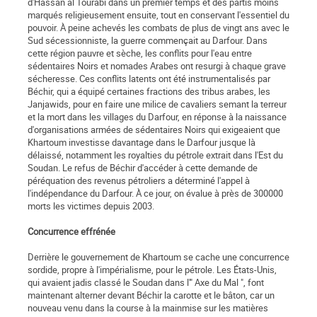
d'Hassan al Tourabi dans un premier temps et des partis moins
marqués religieusement ensuite, tout en conservant l'essentiel du
pouvoir. À peine achevés les combats de plus de vingt ans avec le
Sud sécessionniste, la guerre commençait au Darfour. Dans
cette région pauvre et sèche, les conflits pour l'eau entre
sédentaires Noirs et nomades Arabes ont resurgi à chaque grave
sécheresse. Ces conflits latents ont été instrumentalisés par
Béchir, qui a équipé certaines fractions des tribus arabes, les
Janjawids, pour en faire une milice de cavaliers semant la terreur
et la mort dans les villages du Darfour, en réponse à la naissance
d'organisations armées de sédentaires Noirs qui exigeaient que
Khartoum investisse davantage dans le Darfour jusque là
délaissé, notamment les royalties du pétrole extrait dans l'Est du
Soudan. Le refus de Béchir d'accéder à cette demande de
péréquation des revenus pétroliers a déterminé l'appel à
l'indépendance du Darfour. À ce jour, on évalue à près de 300000
morts les victimes depuis 2003.
Concurrence effrénée
Derrière le gouvernement de Khartoum se cache une concurrence
sordide, propre à l'impérialisme, pour le pétrole. Les États-Unis,
qui avaient jadis classé le Soudan dans l'" Axe du Mal ", font
maintenant alterner devant Béchir la carotte et le bâton, car un
nouveau venu dans la course à la mainmise sur les matières