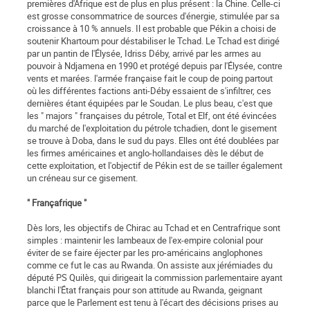
premières d'Afrique est de plus en plus présent : la Chine. Celle-ci
est grosse consommatrice de sources d'énergie, stimulée par sa
croissance à 10 % annuels. Il est probable que Pékin a choisi de
soutenir Khartoum pour déstabiliser le Tchad. Le Tchad est dirigé
par un pantin de l'Élysée, Idriss Déby, arrivé par les armes au
pouvoir à Ndjamena en 1990 et protégé depuis par l'Élysée, contre
vents et marées. l'armée française fait le coup de poing partout
où les différentes factions anti-Déby essaient de s'infiltrer, ces
dernières étant équipées par le Soudan. Le plus beau, c'est que
les " majors " françaises du pétrole, Total et Elf, ont été évincées
du marché de l'exploitation du pétrole tchadien, dont le gisement
se trouve à Doba, dans le sud du pays. Elles ont été doublées par
les firmes américaines et anglo-hollandaises dès le début de
cette exploitation, et l'objectif de Pékin est de se tailler également
un créneau sur ce gisement.
" Françafrique "
Dès lors, les objectifs de Chirac au Tchad et en Centrafrique sont
simples : maintenir les lambeaux de l'ex-empire colonial pour
éviter de se faire éjecter par les pro-américains anglophones
comme ce fut le cas au Rwanda. On assiste aux jérémiades du
député PS Quilès, qui dirigeait la commission parlementaire ayant
blanchi l'État français pour son attitude au Rwanda, geignant
parce que le Parlement est tenu à l'écart des décisions prises au