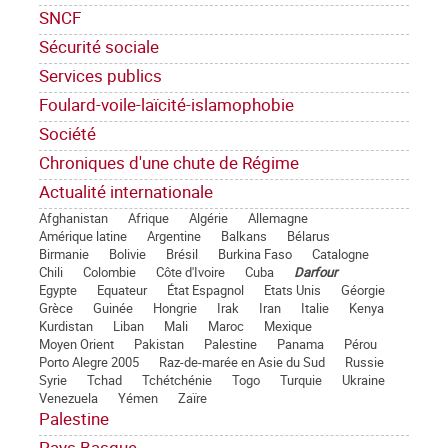
SNCF
Sécurité sociale
Services publics
Foulard-voile-laïcité-islamophobie
Société
Chroniques d'une chute de Régime
Actualité internationale
Afghanistan
Afrique
Algérie
Allemagne
Amérique latine
Argentine
Balkans
Bélarus
Birmanie
Bolivie
Brésil
Burkina Faso
Catalogne
Chili
Colombie
Côte d'Ivoire
Cuba
Darfour
Egypte
Equateur
État Espagnol
Etats Unis
Géorgie
Grèce
Guinée
Hongrie
Irak
Iran
Italie
Kenya
Kurdistan
Liban
Mali
Maroc
Mexique
Moyen Orient
Pakistan
Palestine
Panama
Pérou
Porto Alegre 2005
Raz-de-marée en Asie du Sud
Russie
Syrie
Tchad
Tchétchénie
Togo
Turquie
Ukraine
Venezuela
Yémen
Zaïre
Palestine
Pays Basque