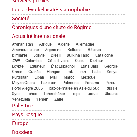
Services publics
Foulard-voile-laïcité-islamophobie
Société
Chroniques d'une chute de Régime
Actualité internationale
Afghanistan
Afrique
Algérie
Allemagne
Amérique latine
Argentine
Balkans
Bélarus
Birmanie
Bolivie
Brésil
Burkina Faso
Catalogne
Chili
Colombie
Côte d'Ivoire
Cuba
Darfour
Egypte
Equateur
État Espagnol
Etats Unis
Géorgie
Grèce
Guinée
Hongrie
Irak
Iran
Italie
Kenya
Kurdistan
Liban
Mali
Maroc
Mexique
Moyen Orient
Pakistan
Palestine
Panama
Pérou
Porto Alegre 2005
Raz-de-marée en Asie du Sud
Russie
Syrie
Tchad
Tchétchénie
Togo
Turquie
Ukraine
Venezuela
Yémen
Zaïre
Palestine
Pays Basque
Europe
Dossiers