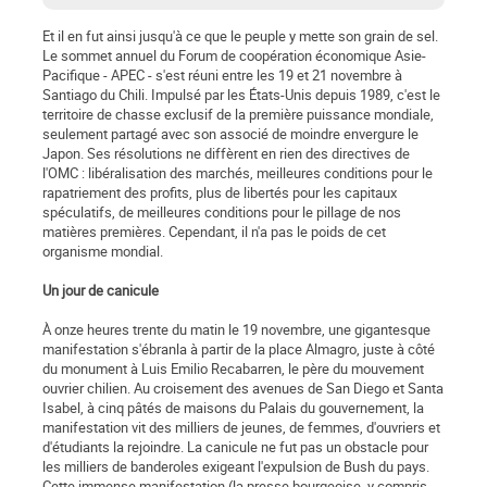
Et il en fut ainsi jusqu'à ce que le peuple y mette son grain de sel.
Le sommet annuel du Forum de coopération économique Asie-
Pacifique - APEC - s'est réuni entre les 19 et 21 novembre à
Santiago du Chili. Impulsé par les États-Unis depuis 1989, c'est le
territoire de chasse exclusif de la première puissance mondiale,
seulement partagé avec son associé de moindre envergure le
Japon. Ses résolutions ne diffèrent en rien des directives de
l'OMC : libéralisation des marchés, meilleures conditions pour le
rapatriement des profits, plus de libertés pour les capitaux
spéculatifs, de meilleures conditions pour le pillage de nos
matières premières. Cependant, il n'a pas le poids de cet
organisme mondial.
Un jour de canicule
À onze heures trente du matin le 19 novembre, une gigantesque
manifestation s'ébranla à partir de la place Almagro, juste à côté
du monument à Luis Emilio Recabarren, le père du mouvement
ouvrier chilien. Au croisement des avenues de San Diego et Santa
Isabel, à cinq pâtés de maisons du Palais du gouvernement, la
manifestation vit des milliers de jeunes, de femmes, d'ouvriers et
d'étudiants la rejoindre. La canicule ne fut pas un obstacle pour
les milliers de banderoles exigeant l'expulsion de Bush du pays.
Cette immense manifestation (la presse bourgeoise, y compris