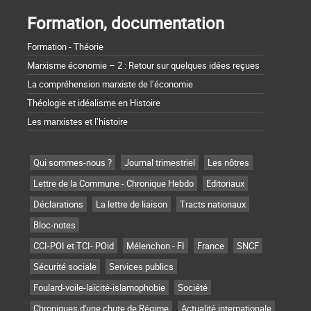
Formation, documentation
Formation - Théorie
Marxisme économie – 2 : Retour sur quelques idées reçues
La compréhension marxiste de l’économie
Théologie et idéalisme en Histoire
Les marxistes et l’histoire
Qui sommes-nous ?
Journal trimestriel
Les nôtres
Lettre de la Commune - Chronique Hebdo
Editoriaux
Déclarations
La lettre de liaison
Tracts nationaux
Bloc-notes
CCI-POI et TCI- POid
Mélenchon - FI
France
SNCF
Sécurité sociale
Services publics
Foulard-voile-laïcité-islamophobie
Société
Chroniques d'une chute de Régime
Actualité internationale