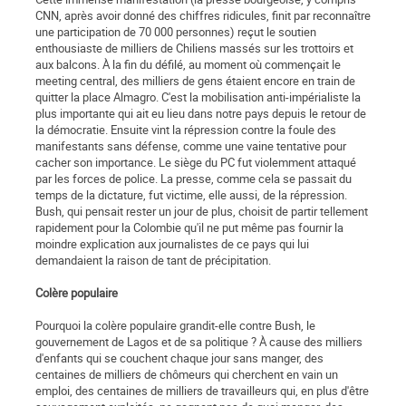
CNN, après avoir donné des chiffres ridicules, finit par reconnaître
une participation de 70 000 personnes) reçut le soutien
enthousiaste de milliers de Chiliens massés sur les trottoirs et
aux balcons. À la fin du défilé, au moment où commençait le
meeting central, des milliers de gens étaient encore en train de
quitter la place Almagro. C'est la mobilisation anti-impérialiste la
plus importante qui ait eu lieu dans notre pays depuis le retour de
la démocratie. Ensuite vint la répression contre la foule des
manifestants sans défense, comme une vaine tentative pour
cacher son importance. Le siège du PC fut violemment attaqué
par les forces de police. La presse, comme cela se passait du
temps de la dictature, fut victime, elle aussi, de la répression.
Bush, qui pensait rester un jour de plus, choisit de partir tellement
rapidement pour la Colombie qu'il ne put même pas fournir la
moindre explication aux journalistes de ce pays qui lui
demandaient la raison de tant de précipitation.
Colère populaire
Pourquoi la colère populaire grandit-elle contre Bush, le
gouvernement de Lagos et de sa politique ? À cause des milliers
d'enfants qui se couchent chaque jour sans manger, des
centaines de milliers de chômeurs qui cherchent en vain un
emploi, des centaines de milliers de travailleurs qui, en plus d'être