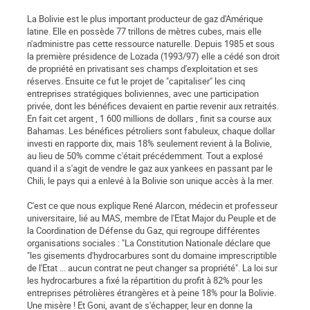
La Bolivie est le plus important producteur de gaz d'Amérique
latine. Elle en possède 77 trillons de mètres cubes, mais elle
n'administre pas cette ressource naturelle. Depuis 1985 et sous
la première présidence de Lozada (1993/97) elle a cédé son droit
de propriété en privatisant ses champs d'exploitation et ses
réserves. Ensuite ce fut le projet de "capitaliser" les cinq
entreprises stratégiques boliviennes, avec une participation
privée, dont les bénéfices devaient en partie revenir aux retraités.
En fait cet argent , 1 600 millions de dollars , finit sa course aux
Bahamas. Les bénéfices pétroliers sont fabuleux, chaque dollar
investi en rapporte dix, mais 18% seulement revient à la Bolivie,
au lieu de 50% comme c'était précédemment. Tout a explosé
quand il a s'agit de vendre le gaz aux yankees en passant par le
Chili, le pays qui a enlevé à la Bolivie son unique accès à la mer.
C'est ce que nous explique René Alarcon, médecin et professeur
universitaire, lié au MAS, membre de l'Etat Major du Peuple et de
la Coordination de Défense du Gaz, qui regroupe différentes
organisations sociales : "La Constitution Nationale déclare que
"les gisements d'hydrocarbures sont du domaine imprescriptible
de l'Etat ... aucun contrat ne peut changer sa propriété". La loi sur
les hydrocarbures a fixé la répartition du profit à 82% pour les
entreprises pétrolières étrangères et à peine 18% pour la Bolivie.
Une misère ! Et Goni, avant de s'échapper, leur en donne la