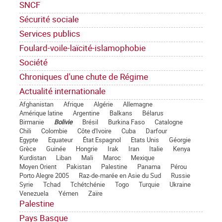
SNCF
Sécurité sociale
Services publics
Foulard-voile-laïcité-islamophobie
Société
Chroniques d'une chute de Régime
Actualité internationale
Afghanistan
Afrique
Algérie
Allemagne
Amérique latine
Argentine
Balkans
Bélarus
Birmanie
Bolivie
Brésil
Burkina Faso
Catalogne
Chili
Colombie
Côte d'Ivoire
Cuba
Darfour
Egypte
Equateur
État Espagnol
Etats Unis
Géorgie
Grèce
Guinée
Hongrie
Irak
Iran
Italie
Kenya
Kurdistan
Liban
Mali
Maroc
Mexique
Moyen Orient
Pakistan
Palestine
Panama
Pérou
Porto Alegre 2005
Raz-de-marée en Asie du Sud
Russie
Syrie
Tchad
Tchétchénie
Togo
Turquie
Ukraine
Venezuela
Yémen
Zaïre
Palestine
Pays Basque