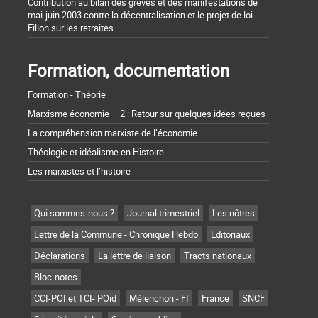
Contribution au bilan des grèves et des manifestations de
mai-juin 2003 contre la décentralisation et le projet de loi
Fillon sur les retraites
Formation, documentation
Formation - Théorie
Marxisme économie – 2 : Retour sur quelques idées reçues
La compréhension marxiste de l’économie
Théologie et idéalisme en Histoire
Les marxistes et l’histoire
Qui sommes-nous ?
Journal trimestriel
Les nôtres
Lettre de la Commune - Chronique Hebdo
Editoriaux
Déclarations
La lettre de liaison
Tracts nationaux
Bloc-notes
CCI-POI et TCI- POid
Mélenchon - FI
France
SNCF