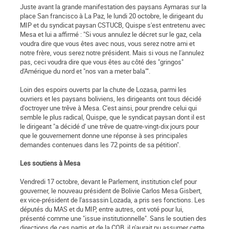
Juste avant la grande manifestation des paysans Aymaras sur la
place San francisco à La Paz, le lundi 20 octobre, le dirigeant du
MIP et du syndicat paysan CSTUCB, Quispe s'est entretenu avec
Mesa et lui a affirmé : "Si vous annulez le décret sur le gaz, cela
voudra dire que vous êtes avec nous, vous serez notre ami et
notre frère, vous serez notre président. Mais si vous ne l'annulez
pas, ceci voudra dire que vous êtes au côté des "gringos"
d'Amérique du nord et "nos van a meter bala"".
Loin des espoirs ouverts par la chute de Lozasa, parmi les
ouvriers et les paysans boliviens, les dirigeants ont tous décidé
d'octroyer une trêve à Mesa. C'est ainsi, pour prendre celui qui
semble le plus radical, Quispe, que le syndicat paysan dont il est
le dirigeant "a décidé d' une trêve de quatre-vingt-dix jours pour
que le gouvernement donne une réponse à ses principales
demandes contenues dans les 72 points de sa pétition".
Les soutiens à Mesa
Vendredi 17 octobre, devant le Parlement, institution clef pour
gouverner, le nouveau président de Bolivie Carlos Mesa Gisbert,
ex vice-président de l'assassin Lozada, a pris ses fonctions. Les
députés du MAS et du MIP, entre autres, ont voté pour lui,
présenté comme une "issue institutionnelle". Sans le soutien des
directions de ces partis et de la COB, il n'aurait pu assumer cette