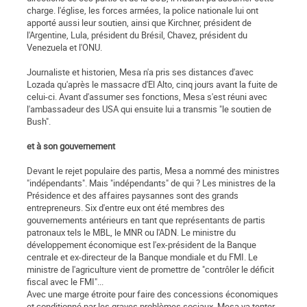
charge. l'église, les forces armées, la police nationale lui ont
apporté aussi leur soutien, ainsi que Kirchner, président de
l'Argentine, Lula, président du Brésil, Chavez, président du
Venezuela et l'ONU.
Journaliste et historien, Mesa n'a pris ses distances d'avec
Lozada qu'après le massacre d'El Alto, cinq jours avant la fuite de
celui-ci. Avant d'assumer ses fonctions, Mesa s'est réuni avec
l'ambassadeur des USA qui ensuite lui a transmis "le soutien de
Bush".
et à son gouvernement
Devant le rejet populaire des partis, Mesa a nommé des ministres
"indépendants". Mais "indépendants" de qui ? Les ministres de la
Présidence et des affaires paysannes sont des grands
entrepreneurs. Six d'entre eux ont été membres des
gouvernements antérieurs en tant que représentants de partis
patronaux tels le MBL, le MNR ou l'ADN. Le ministre du
développement économique est l'ex-président de la Banque
centrale et ex-directeur de la Banque mondiale et du FMI. Le
ministre de l'agriculture vient de promettre de "contrôler le déficit
fiscal avec le FMI"...
Avec une marge étroite pour faire des concessions économiques
et conditionné par les graves problèmes sociaux, Mesa va tenter