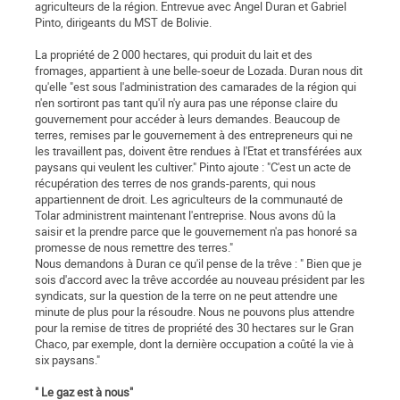
agriculteurs de la région. Entrevue avec Angel Duran et Gabriel
Pinto, dirigeants du MST de Bolivie.
La propriété de 2 000 hectares, qui produit du lait et des
fromages, appartient à une belle-soeur de Lozada. Duran nous dit
qu'elle "est sous l'administration des camarades de la région qui
n'en sortiront pas tant qu'il n'y aura pas une réponse claire du
gouvernement pour accéder à leurs demandes. Beaucoup de
terres, remises par le gouvernement à des entrepreneurs qui ne
les travaillent pas, doivent être rendues à l'Etat et transférées aux
paysans qui veulent les cultiver." Pinto ajoute : "C'est un acte de
récupération des terres de nos grands-parents, qui nous
appartiennent de droit. Les agriculteurs de la communauté de
Tolar administrent maintenant l'entreprise. Nous avons dû la
saisir et la prendre parce que le gouvernement n'a pas honoré sa
promesse de nous remettre des terres."
Nous demandons à Duran ce qu'il pense de la trêve : " Bien que je
sois d'accord avec la trêve accordée au nouveau président par les
syndicats, sur la question de la terre on ne peut attendre une
minute de plus pour la résoudre. Nous ne pouvons plus attendre
pour la remise de titres de propriété des 30 hectares sur le Gran
Chaco, par exemple, dont la dernière occupation a coûté la vie à
six paysans."
" Le gaz est à nous"