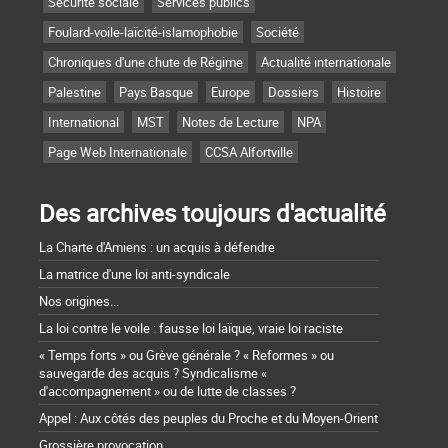
Sécurité sociale
Services publics
Foulard-voile-laïcité-islamophobie
Société
Chroniques d'une chute de Régime
Actualité internationale
Palestine
Pays Basque
Europe
Dossiers
Histoire
International
MST
Notes de Lecture
NPA
Page Web Internationale
CCSA Alfortville
Des archives toujours d'actualité
La Charte d'Amiens : un acquis à défendre
La matrice d'une loi anti-syndicale
Nos origines...
La loi contre le voile : fausse loi laïque, vraie loi raciste
« Temps forts » ou Grève générale ? « Reformes » ou
sauvegarde des acquis ? Syndicalisme «
d'accompagnement » ou de lutte de classes ?
Appel : Aux côtés des peuples du Proche et du Moyen-Orient
Grossière provocation