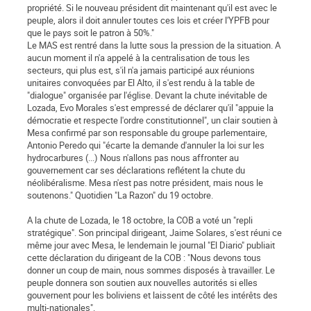
propriété. Si le nouveau président dit maintenant qu'il est avec le
peuple, alors il doit annuler toutes ces lois et créer l'YPFB pour
que le pays soit le patron à 50%."
Le MAS est rentré dans la lutte sous la pression de la situation. A
aucun moment il n'a appelé à la centralisation de tous les
secteurs, qui plus est, s'il n'a jamais participé aux réunions
unitaires convoquées par El Alto, il s'est rendu à la table de
"dialogue" organisée par l'église. Devant la chute inévitable de
Lozada, Evo Morales s'est empressé de déclarer qu'il "appuie la
démocratie et respecte l'ordre constitutionnel", un clair soutien à
Mesa confirmé par son responsable du groupe parlementaire,
Antonio Peredo qui "écarte la demande d'annuler la loi sur les
hydrocarbures (...) Nous n'allons pas nous affronter au
gouvernement car ses déclarations reflétent la chute du
néolibéralisme. Mesa n'est pas notre président, mais nous le
soutenons." Quotidien "La Razon" du 19 octobre.
A la chute de Lozada, le 18 octobre, la COB a voté un "repli
stratégique". Son principal dirigeant, Jaime Solares, s'est réuni ce
même jour avec Mesa, le lendemain le journal "El Diario" publiait
cette déclaration du dirigeant de la COB : "Nous devons tous
donner un coup de main, nous sommes disposés à travailler. Le
peuple donnera son soutien aux nouvelles autorités si elles
gouvernent pour les boliviens et laissent de côté les intérêts des
multi-nationales".