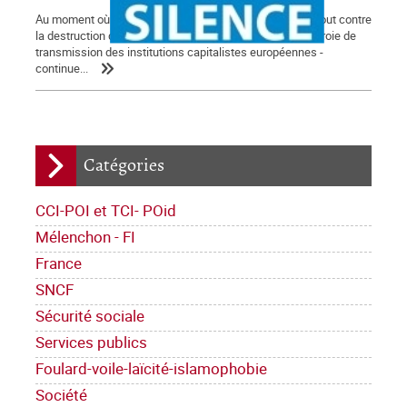
Au moment où la classe ouvrière française est vent debout contre
la destruction du Code du travail, le gouvernement - courroie de
transmission des institutions capitalistes européennes -
continue...
Catégories
CCI-POI et TCI- POid
Mélenchon - FI
France
SNCF
Sécurité sociale
Services publics
Foulard-voile-laïcité-islamophobie
Société