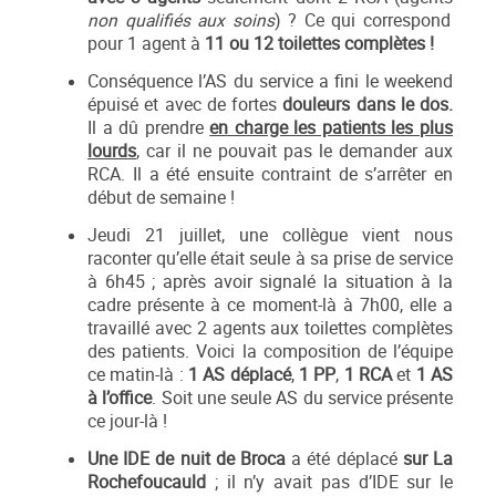
non qualifiés aux soins
) ? Ce qui correspond
pour 1 agent à
11 ou 12 toilettes complètes !
Conséquence l’AS du service a fini le weekend
épuisé et avec de fortes
douleurs dans le dos.
Il a dû prendre
en charge les patients les plus
lourds
, car il ne pouvait pas le demander aux
RCA. Il a été ensuite contraint de s’arrêter en
début de semaine !
Jeudi 21 juillet, une collègue vient nous
raconter qu’elle était seule à sa prise de service
à 6h45 ; après avoir signalé la situation à la
cadre présente à ce moment-là à 7h00, elle a
travaillé avec 2 agents aux toilettes complètes
des patients. Voici la composition de l’équipe
ce matin-là :
1 AS déplacé
,
1 PP
,
1 RCA
et
1 AS
à l’office
. Soit une seule AS du service présente
ce jour-là !
Une IDE de nuit de Broca
a été déplacé
sur La
Rochefoucauld
; il n’y avait pas d’IDE sur le