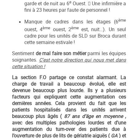
e
garde et de nuit au 6
Ouest.  Une infirmière a
fini à 23 heures par faute de personnel !
ème
Manque de cadres dans les étages (6
ème
ème
ouest, 4
ouest, 2
est, nuit…). Un seul
cadre pour les unités de SLD sur Broca durant
cette semaine estivale !
Sentiment
de mal faire son métier
parmi les équipes
soignantes.
C’est notre direction qui nous met dans
cette situation !
La section F.O partage ce constat alarmant. La
charge de travail a beaucoup évolué, elle est
devenue beaucoup plus lourde. Ils y a plusieurs
facteurs qui expliquent cette augmentation ces
dernières années. Cela provient du fait que les
patients hospitalisés dans les unités arrivent
beaucoup plus âgés (
87 ans d’âge en moyenne
,
avec des multiples pathologies lourdes et d’une
augmentation du turn-over des patients due à
l’ouverture de plus de lits de gériatrie aiguës (
GA
) et