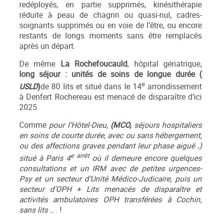
redéployés, en partie supprimés, kinésithérapie
réduite à peau de chagrin ou quasi-nul, cadres-
soignants supprimés ou en voie de l’être, ou encore
restants de longs moments sans être remplacés
après un départ.
De même
La Rochefoucauld
, hôpital gériatrique,
long séjour : unités de soins de longue durée (
e
USLD
)
de 80 lits et situé dans le 14
arrondissement
à Denfert Rochereau est menacé de disparaître d’ici
2025.
Comme
pour l’Hôtel-Dieu,
(MCO,
séjours hospitaliers
en soins de courte durée, avec ou sans hébergement,
ou des affections graves pendant leur phase aiguë
.
)
e arrêt
situé à Paris 4
où il demeure encore quelques
consultations et un IRM avec de petites urgences-
Psy et un secteur d’Unité Médico-Judicaire, puis un
secteur d’OPH + Lits menacés de disparaître et
activités ambulatoires OPH transférées à Cochin,
sans lits ..
. !