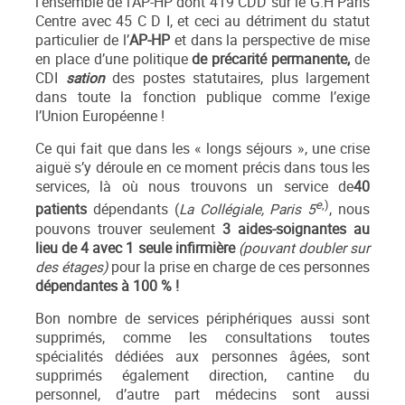
l’ensemble de l’AP-HP dont 419 CDD sur le G.H Paris
Centre avec 45 C D I, et ceci au détriment du statut
particulier de l’
AP-HP
et dans la perspective de mise
en place d’une politique
de précarité permanente,
de
CDI
sation
des postes statutaires, plus largement
dans toute la fonction publique comme l’exige
l’Union Européenne !
Ce qui fait que dans les « longs séjours », une crise
aiguë s’y déroule en ce moment précis dans tous les
services, là où nous trouvons un service de
40
e
,)
patients
dépendants (
La Collégiale, Paris 5
, nous
pouvons trouver seulement
3 aides-soignantes au
lieu de 4 avec 1 seule infirmière
(pouvant doubler
sur
des étages)
pour la prise en charge de ces personnes
dépendantes à 100 % !
Bon nombre de services périphériques aussi sont
supprimés, comme les consultations toutes
spécialités dédiées aux personnes âgées, sont
supprimés également direction, cantine du
personnel, d’autre part médecins sont aussi