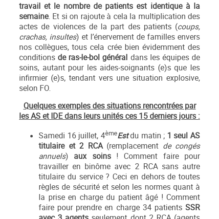
travail et le nombre de patients est identique à la
semaine
. Et si on rajoute à cela la multiplication des
actes de violences de la part des patients (
coups,
crachas, insultes
) et l’énervement de familles envers
nos collègues, tous cela crée bien évidemment des
conditions
de ras-le-bol général
dans les équipes de
soins, autant pour les aides-soignants (e)s que les
infirmier (e)s, tendant vers une situation explosive,
selon FO.
Quelques exemples des situations rencontrées par
les AS et IDE dans leurs unités ces 15 derniers jours :
ème
Samedi 16 juillet, 4
Est
du matin ;
1 seul AS
titulaire
et 2 RCA
(remplacement
de congés
annuels
)
aux soins
! Comment faire pour
travailler en binôme avec 2 RCA sans autre
titulaire du service ? Ceci en dehors de toutes
règles de sécurité et selon les normes quant à
la prise en charge du patient âgé ! Comment
faire pour prendre en charge 34 patients
SSR
avec 3 agents
seulement dont 2 RCA (agents