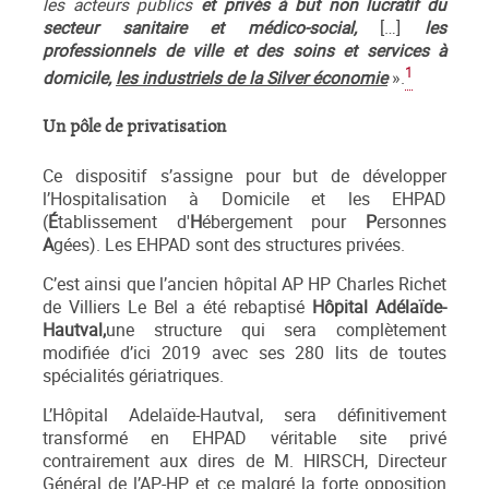
les acteurs publics
et privés à but non lucratif du
secteur sanitaire et médico-social,
[…]
les
professionnels de ville et des soins et services à
1
domicile,
les industriels de la Silver économie
».
Un pôle de privatisation
Ce dispositif s’assigne pour but de développer
l’Hospitalisation à Domicile et les EHPAD
(
É
tablissement d'
H
ébergement pour
P
ersonnes
A
gées). Les EHPAD sont des structures privées.
C’est ainsi que l’ancien hôpital AP HP Charles Richet
de Villiers Le Bel a été rebaptisé
Hôpital Adélaïde-
Hautval,
une structure qui sera complètement
modifiée d’ici 2019 avec ses 280 lits de toutes
spécialités gériatriques.
L’Hôpital Adelaïde-Hautval, sera définitivement
transformé en EHPAD véritable site privé
contrairement aux dires de M. HIRSCH, Directeur
Général de l’AP-HP et ce malgré la forte opposition