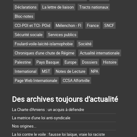
Déclarations
La lettre de liaison
Tracts nationaux
Bloc-notes
CCI-POI et TCI- POid
Mélenchon - FI
France
SNCF
Sécurité sociale
Services publics
Foulard-voile-laïcité-islamophobie
Société
Chroniques d'une chute de Régime
Actualité internationale
Palestine
Pays Basque
Europe
Dossiers
Histoire
International
MST
Notes de Lecture
NPA
Page Web Internationale
CCSA Alfortville
Des archives toujours d'actualité
La Charte d'Amiens : un acquis à défendre
La matrice d'une loi anti-syndicale
Nos origines...
La loi contre le voile : fausse loi laïque, vraie loi raciste