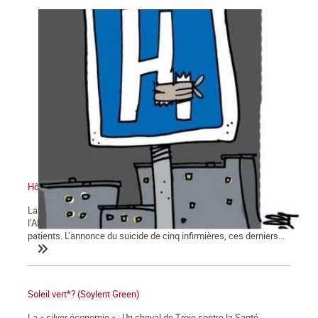
Hôpitaux : de la tension à la rupture
La furie « réformatrice » du gouvernement et de sa direction de
l’AP-HP détruit la vie des personnels, des médecins et des
patients. L’annonce du suicide de cinq infirmières, ces derniers...
Soleil vert*? (Soylent Green)
La « silver économie » : Un cheval de Troie contre la Santé