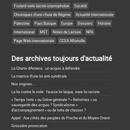
Foulard-voile-laïcité-islamophobie
Société
Chroniques d'une chute de Régime
Actualité internationale
Palestine
Pays Basque
Europe
Dossiers
Histoire
International
MST
Notes de Lecture
NPA
Page Web Internationale
CCSA Alfortville
Des archives toujours d'actualité
La Charte d'Amiens : un acquis à défendre
La matrice d'une loi anti-syndicale
Nos origines...
La loi contre le voile : fausse loi laïque, vraie loi raciste
« Temps forts » ou Grève générale ? « Reformes » ou
sauvegarde des acquis ? Syndicalisme «
d'accompagnement » ou de lutte de classes ?
Appel : Aux côtés des peuples du Proche et du Moyen-Orient
Grossière provocation