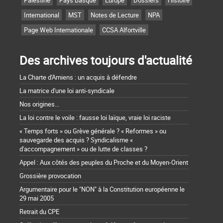
Palestine
Pays Basque
Europe
Dossiers
Histoire
International
MST
Notes de Lecture
NPA
Page Web Internationale
CCSA Alfortville
Des archives toujours d'actualité
La Charte d'Amiens : un acquis à défendre
La matrice d'une loi anti-syndicale
Nos origines...
La loi contre le voile : fausse loi laïque, vraie loi raciste
« Temps forts » ou Grève générale ? « Reformes » ou
sauvegarde des acquis ? Syndicalisme «
d'accompagnement » ou de lutte de classes ?
Appel : Aux côtés des peuples du Proche et du Moyen-Orient
Grossière provocation
Argumentaire pour le "NON" à la Constitution européenne le
29 mai 2005
Retrait du CPE