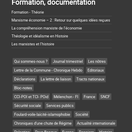
Formation, documentation
Formation - Théorie
Marxisme économie – 2 : Retour sur quelques idées reçues
La compréhension marxiste de l’économie
Théologie et idéalisme en Histoire
Les marxistes et l’histoire
Qui sommes-nous ?
Journal trimestriel
Les nôtres
Lettre de la Commune - Chronique Hebdo
Editoriaux
Déclarations
La lettre de liaison
Tracts nationaux
Bloc-notes
CCI-POI et TCI- POid
Mélenchon - FI
France
SNCF
Sécurité sociale
Services publics
Foulard-voile-laïcité-islamophobie
Société
Chroniques d'une chute de Régime
Actualité internationale