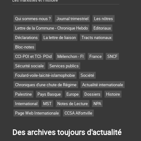
Les marxistes et l’histoire
Qui sommes-nous ?
Journal trimestriel
Les nôtres
Lettre de la Commune - Chronique Hebdo
Editoriaux
Déclarations
La lettre de liaison
Tracts nationaux
Bloc-notes
CCI-POI et TCI- POid
Mélenchon - FI
France
SNCF
Sécurité sociale
Services publics
Foulard-voile-laïcité-islamophobie
Société
Chroniques d'une chute de Régime
Actualité internationale
Palestine
Pays Basque
Europe
Dossiers
Histoire
International
MST
Notes de Lecture
NPA
Page Web Internationale
CCSA Alfortville
Des archives toujours d'actualité