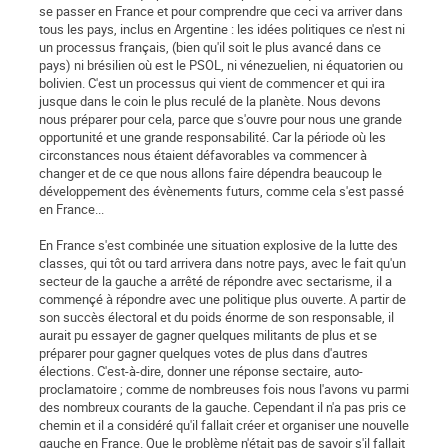
se passer en France et pour comprendre que ceci va arriver dans
tous les pays, inclus en Argentine : les idées politiques ce n'est ni
un processus français, (bien qu'il soit le plus avancé dans ce
pays) ni brésilien où est le PSOL, ni vénezuelien, ni équatorien ou
bolivien. C'est un processus qui vient de commencer et qui ira
jusque dans le coin le plus reculé de la planète. Nous devons
nous préparer pour cela, parce que s'ouvre pour nous une grande
opportunité et une grande responsabilité. Car la période où les
circonstances nous étaient défavorables va commencer à
changer et de ce que nous allons faire dépendra beaucoup le
développement des évènements futurs, comme cela s'est passé
en France...
En France s'est combinée une situation explosive de la lutte des
classes, qui tôt ou tard arrivera dans notre pays, avec le fait qu'un
secteur de la gauche a arrêté de répondre avec sectarisme, il a
commençé à répondre avec une politique plus ouverte. A partir de
son succès électoral et du poids énorme de son responsable, il
aurait pu essayer de gagner quelques militants de plus et se
préparer pour gagner quelques votes de plus dans d'autres
élections. C'est-à-dire, donner une réponse sectaire, auto-
proclamatoire ; comme de nombreuses fois nous l'avons vu parmi
des nombreux courants de la gauche. Cependant il n'a pas pris ce
chemin et il a considéré qu'il fallait créer et organiser une nouvelle
gauche en France. Que le problème n'était pas de savoir s'il fallait