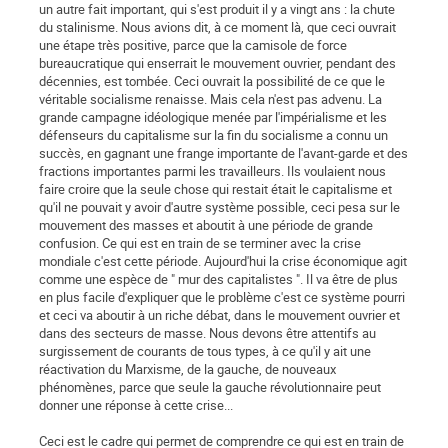
un autre fait important, qui s'est produit il y a vingt ans : la chute
du stalinisme. Nous avions dit, à ce moment là, que ceci ouvrait
une étape très positive, parce que la camisole de force
bureaucratique qui enserrait le mouvement ouvrier, pendant des
décennies, est tombée. Ceci ouvrait la possibilité de ce que le
véritable socialisme renaisse. Mais cela n'est pas advenu. La
grande campagne idéologique menée par l'impérialisme et les
défenseurs du capitalisme sur la fin du socialisme a connu un
succès, en gagnant une frange importante de l'avant-garde et des
fractions importantes parmi les travailleurs. Ils voulaient nous
faire croire que la seule chose qui restait était le capitalisme et
qu'il ne pouvait y avoir d'autre système possible, ceci pesa sur le
mouvement des masses et aboutit à une période de grande
confusion. Ce qui est en train de se terminer avec la crise
mondiale c'est cette période. Aujourd'hui la crise économique agit
comme une espèce de " mur des capitalistes ". Il va être de plus
en plus facile d'expliquer que le problème c'est ce système pourri
et ceci va aboutir à un riche débat, dans le mouvement ouvrier et
dans des secteurs de masse. Nous devons être attentifs au
surgissement de courants de tous types, à ce qu'il y ait une
réactivation du Marxisme, de la gauche, de nouveaux
phénomènes, parce que seule la gauche révolutionnaire peut
donner une réponse à cette crise...
Ceci est le cadre qui permet de comprendre ce qui est en train de