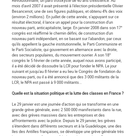
Révolutionnaire, un parti trotskyste de 40 ans d'existence. Au
mois d'avril 2007 il avait présenté à l'élection présidentielle Olivier
Besancenot, une de ses figures publiques, et obtenu 4% des voix
(environ 2 millions). En juillet de cette année, s'appuyant sur ce
résultat électoral, il lance un appel pour la construction d'un
nouveau parti, anticapitaliste, large. En janvier 2008 dans son 17°
congrès est réaffirmé le chemin défini, de construction d'un
nouveau parti indépendant, en se basant sur l'abandon, par ceux
qu'ils appellent la gauche institutionnelle, le Parti Communiste et
le Parti Socialiste, qui gouvernent en alternance avec la droite,
des secteurs populaires, du mouvement ouvrier. A son 18°
congrès le 5 février de cette année, auquel nous avons participé,
il a été décidé de dissoudre la LCR pour fonder le NPA. Le jour
suivant et jusqu'au 8 février a eu lieu le Congrès de fondation du
nouveau parti, ou il a été annoncé que des 3 000 militants de la
LCR, le NPA est passé à 9 000 militants...
Quelle est la situation politique et la lutte des classes en France ?
Le 29 janvier est une journée d'action qui se transforme en une
grande grève générale, avec 2 500 000 manifestants dans la rue,
avec des grèves massives dans les entreprises et des
affrontements avec la police. Depuis le 29 janvier, les grèves
s'étendent dans différents secteurs et à la Guadeloupe, une des
îles des Antilles françaises, se développe une grève générale très