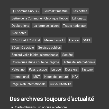
Qui sommes-nous ?
Journal trimestriel
Les nôtres
Lettre de la Commune - Chronique Hebdo
Editoriaux
Déclarations
La lettre de liaison
Tracts nationaux
Bloc-notes
CCI-POI et TCI- POid
Mélenchon - FI
France
SNCF
Sécurité sociale
Services publics
Foulard-voile-laïcité-islamophobie
Société
Chroniques d'une chute de Régime
Actualité internationale
Palestine
Pays Basque
Europe
Dossiers
Histoire
International
MST
Notes de Lecture
NPA
Page Web Internationale
CCSA Alfortville
Des archives toujours d'actualité
La Charte d'Amiens : un acquis à défendre