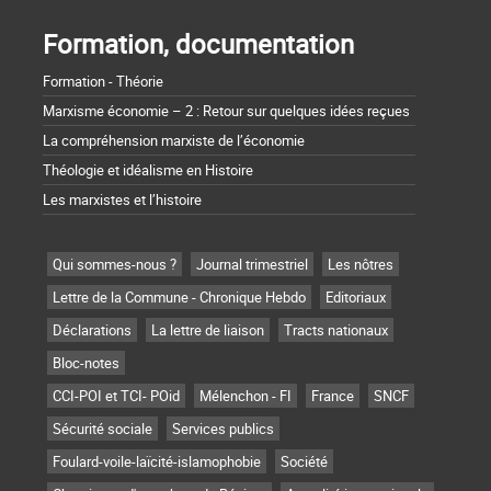
Formation, documentation
Formation - Théorie
Marxisme économie – 2 : Retour sur quelques idées reçues
La compréhension marxiste de l’économie
Théologie et idéalisme en Histoire
Les marxistes et l’histoire
Qui sommes-nous ?
Journal trimestriel
Les nôtres
Lettre de la Commune - Chronique Hebdo
Editoriaux
Déclarations
La lettre de liaison
Tracts nationaux
Bloc-notes
CCI-POI et TCI- POid
Mélenchon - FI
France
SNCF
Sécurité sociale
Services publics
Foulard-voile-laïcité-islamophobie
Société