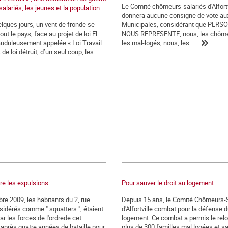
Le Comité chômeurs-salariés d'Alfortv
salariés, les jeunes et la population
donnera aucune consigne de vote au
lques jours, un vent de fronde se
Municipales, considérant que PERS
out le pays, face au projet de loi El
NOUS REPRESENTE, nous, les chôme
auduleusement appelée « Loi Travail
les mal-logés, nous, les...
 de loi détruit, d’un seul coup, les...
tre les expulsions
Pour sauver le droit au logement
re 2009, les habitants du 2, rue
Depuis 15 ans, le Comité Chômeurs-
sidérés comme " squatters ", étaient
d'Alfortville combat pour la défense d
r les forces de l'ordrede cet
logement. Ce combat a permis le re
après quatre années de bataille pour
plus de 300 familles mal logées et sa