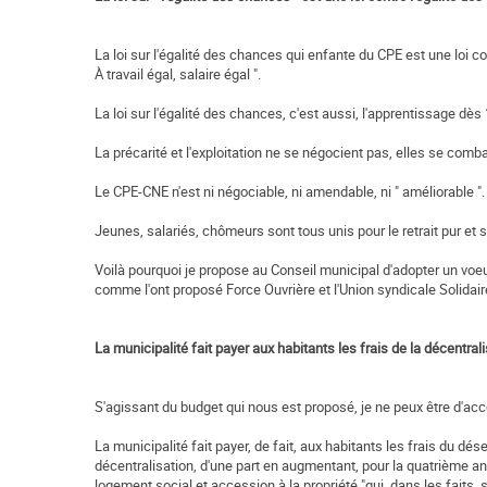
La loi sur l'égalité des chances qui enfante du CPE est une loi co
À travail égal, salaire égal ".
La loi sur l'égalité des chances, c'est aussi, l'apprentissage dès 14
La précarité et l'exploitation ne se négocient pas, elles se comba
Le CPE-CNE n'est ni négociable, ni amendable, ni " améliorable ".
Jeunes, salariés, chômeurs sont tous unis pour le retrait pur et
Voilà pourquoi je propose au Conseil municipal d'adopter un voeu
comme l'ont proposé Force Ouvrière et l'Union syndicale Solidair
La municipalité fait payer aux habitants les frais de la décentral
S'agissant du budget qui nous est proposé, je ne peux être d'acc
La municipalité fait payer, de fait, aux habitants les frais du d
décentralisation, d'une part en augmentant, pour la quatrième ann
logement social et accession à la propriété "qui, dans les faits,