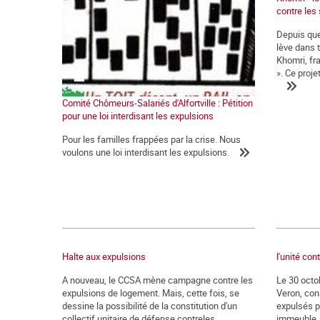
contre les 
Depuis que
lève dans t
Khomri, fr
». Ce projet
Comité Chômeurs-Salariés d'Alfortville : Pétition
pour une loi interdisant les expulsions
Pour les familles frappées par la crise. Nous
voulons une loi interdisant les expulsions.
Halte aux expulsions
l'unité con
A nouveau, le CCSA mène campagne contre les
Le 30 octob
expulsions de logement. Mais, cette fois, se
Veron, con
dessine la possibilité de la constitution d'un
expulsés pa
collectif unitaire de défense contreles
immeuble, 