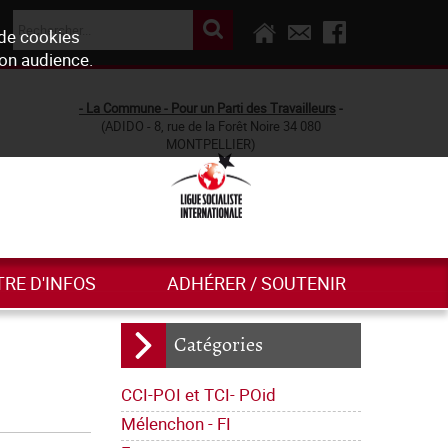
 de cookies
son audience.
- La Commune - Pour un Parti des Travailleurs
-
(ADIDO - 8, rue de la Forêt Noire 34 080
MONTPELLIER)
TRE D'INFOS
ADHÉRER / SOUTENIR
Catégories
CCI-POI et TCI- POid
Mélenchon - FI