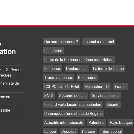
,
Qui sommes-nous ?
Journal trimestriel
ation
Les nôtres
Lettre de la Commune - Chronique Hebdo
Editoriaux
Déclarations
La lettre de liaison
– 2 : Retour
 reçues
Tracts nationaux
Bloc-notes
marxiste de
CCI-POI et TCI- POid
Mélenchon - FI
France
SNCF
Sécurité sociale
Services publics
sme en
Foulard-voile-laïcité-islamophobie
Société
istoire
Chroniques d'une chute de Régime
Actualité internationale
Palestine
Pays Basque
Europe
Dossiers
Histoire
International