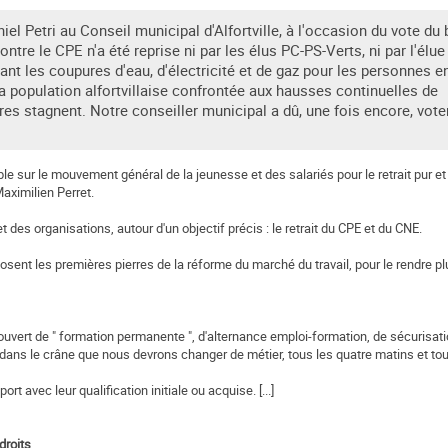
el Petri au Conseil municipal d'Alfortville, à l'occasion du vote du
ontre le CPE n'a été reprise ni par les élus PC-PS-Verts, ni par l'élue
ant les coupures d'eau, d'électricité et de gaz pour les personnes e
la population alfortvillaise confrontée aux hausses continuelles de
aires stagnent. Notre conseiller municipal a dû, une fois encore, vote
le sur le mouvement général de la jeunesse et des salariés pour le retrait pur e
aximilien Perret.
 des organisations, autour d'un objectif précis : le retrait du CPE et du CNE.
sent les premières pierres de la réforme du marché du travail, pour le rendre plu
couvert de " formation permanente ", d'alternance emploi-formation, de sécurisat
 dans le crâne que nous devrons changer de métier, tous les quatre matins et tou
rt avec leur qualification initiale ou acquise. [...]
 droits