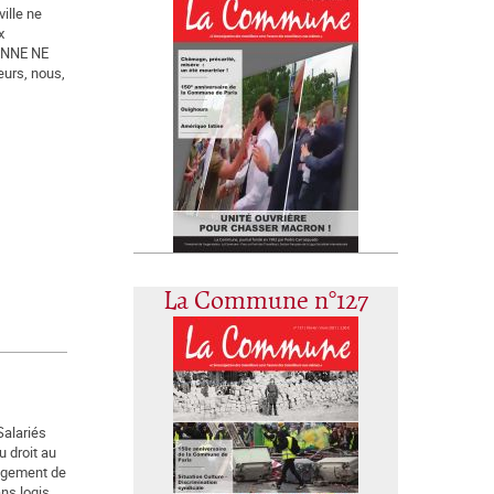
ille ne
x
ONNE NE
urs, nous,
La Commune n°127
Salariés
u droit au
logement de
ns logis