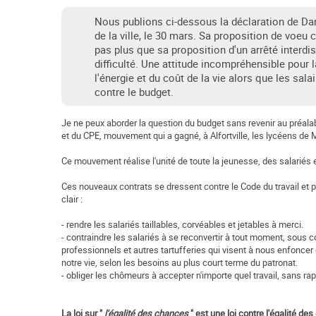
Nous publions ci-dessous la déclaration de Dani
de la ville, le 30 mars. Sa proposition de voeu c
pas plus que sa proposition d'un arrêté interdis
difficulté. Une attitude incompréhensible pour 
l'énergie et du coût de la vie alors que les sal
contre le budget.
Je ne peux aborder la question du budget sans revenir au préalab
et du CPE, mouvement qui a gagné, à Alfortville, les lycéens de M
Ce mouvement réalise l'unité de toute la jeunesse, des salariés et
Ces nouveaux contrats se dressent contre le Code du travail et po
clair :
- rendre les salariés taillables, corvéables et jetables à merci.
- contraindre les salariés à se reconvertir à tout moment, sous 
professionnels et autres tartufferies qui visent à nous enfoncer
notre vie, selon les besoins au plus court terme du patronat.
- obliger les chômeurs à accepter n'importe quel travail, sans rappo
La loi sur "
l'égalité des chances
" est une loi contre l'égalité des