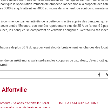
achant que la spéculation immobilière empêche l'accession à la propriété des fam
 les 3000 € et qu'il atteint les 4000 au moins dans le neuf. Ce sont donc mainten
e, à commencer par les intérêts de la dette contractée auprès des banques, qui s
e seule année ! En outre, ces intérêts représentent plus de 25 % de l'annuité à pay
mmunes, les banques se comportent en véritables sangsues. C'est tout à fait inac
 hausse de plus 30 % du gaz qui vient alourdir brutalement les charges des locat
ndre un arrêté municipal interdisant les coupures de gaz, d'eau, d'électricité 
uvreté.
Alfortville
eurs - Salariés d’Alfortville : Loi el
HALTE A LA RECUPERATION !
i « travail » , une déclaration de guerre