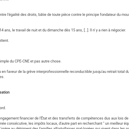
ntre l'égalité des droits, bâtie de toute pièce contre le principe fondateur du mo
 ans, le travail de nuit et du dimanche dès 15 ans, [...]. Il n' y a rien à négocier.
ttent.
 simple du CPE-CNE et pas autre chose.
 en faveur de la grève interprofessionnelle reconductible jusqu'au retrait total 
es.
isation
ord.
ésengagement financier de l'État et des transferts de compétences dus aux lois de
ée consécutive, les impôts locaux, d'autre part en recherchant " un meilleur équ
 s'opère au détriment des familles alfortvillaises mal-logées qui vivent dans les