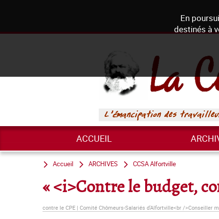
En poursui
destinés à v
ACCUEIL
ARCHI
Accueil
ARCHIVES
CCSA Alfortville
« <i>Contre le budget, co
contre le CPE | Comité Chômeurs-Salariés d'Alfortville<br />Conseiller mu