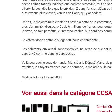
poches d'habitations indignes que compte Alfortville, tout en s
alfortvillaises, dès lors que le prix du m2 dans l'ancien dépasse
aux revenus plus élevés, venues de Paris, qui y accèdent.
De fait, la majorité municipale fait payer la dette de la commun
près d'un million d'euros, près de 6 millions de francs, pour cett
la dette, de fait, perpétuelle, inremboursable. À l'égard des co
Je voterai donc contre le budget qui nous est présenté.
Les habitants, eux aussi, sont asphyxiés, ne serait-ce que par la
parc privé comme dans le parc social.
Voilà pourquoi je vous demande, Monsieur le Député-Maire, de pre
retraites, les foyers frappés par le chômage, la maladie ou la pa
Modifié le lundi 17 avril 2006
Voir aussi dans la catégorie CCSA 
Comité Chôm
Khomri - lo