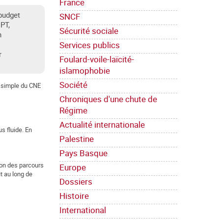
France
 budget
SNCF
 PT,
Sécurité sociale
n
Services publics
r
Foulard-voile-laïcité-
islamophobie
Société
t simple du CNE
Chroniques d'une chute de
Régime
Actualité internationale
s fluide. En
Palestine
Pays Basque
ion des parcours
Europe
t au long de
Dossiers
Histoire
International