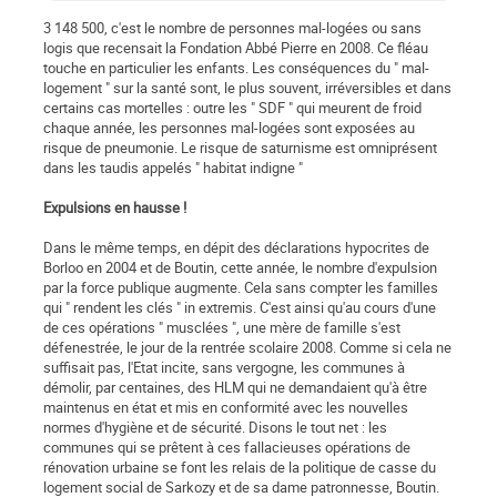
3 148 500, c'est le nombre de personnes mal-logées ou sans
logis que recensait la Fondation Abbé Pierre en 2008. Ce fléau
touche en particulier les enfants. Les conséquences du " mal-
logement " sur la santé sont, le plus souvent, irréversibles et dans
certains cas mortelles : outre les " SDF " qui meurent de froid
chaque année, les personnes mal-logées sont exposées au
risque de pneumonie. Le risque de saturnisme est omniprésent
dans les taudis appelés " habitat indigne "
Expulsions en hausse !
Dans le même temps, en dépit des déclarations hypocrites de
Borloo en 2004 et de Boutin, cette année, le nombre d'expulsion
par la force publique augmente. Cela sans compter les familles
qui " rendent les clés " in extremis. C'est ainsi qu'au cours d'une
de ces opérations " musclées ", une mère de famille s'est
défenestrée, le jour de la rentrée scolaire 2008. Comme si cela ne
suffisait pas, l'Etat incite, sans vergogne, les communes à
démolir, par centaines, des HLM qui ne demandaient qu'à être
maintenus en état et mis en conformité avec les nouvelles
normes d'hygiène et de sécurité. Disons le tout net : les
communes qui se prêtent à ces fallacieuses opérations de
rénovation urbaine se font les relais de la politique de casse du
logement social de Sarkozy et de sa dame patronnesse, Boutin.