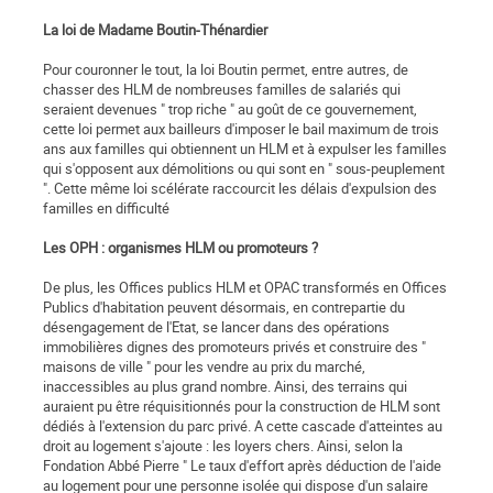
La loi de Madame Boutin-Thénardier
Pour couronner le tout, la loi Boutin permet, entre autres, de
chasser des HLM de nombreuses familles de salariés qui
seraient devenues " trop riche " au goût de ce gouvernement,
cette loi permet aux bailleurs d'imposer le bail maximum de trois
ans aux familles qui obtiennent un HLM et à expulser les familles
qui s'opposent aux démolitions ou qui sont en " sous-peuplement
". Cette même loi scélérate raccourcit les délais d'expulsion des
familles en difficulté
Les OPH : organismes HLM ou promoteurs ?
De plus, les Offices publics HLM et OPAC transformés en Offices
Publics d'habitation peuvent désormais, en contrepartie du
désengagement de l'Etat, se lancer dans des opérations
immobilières dignes des promoteurs privés et construire des "
maisons de ville " pour les vendre au prix du marché,
inaccessibles au plus grand nombre. Ainsi, des terrains qui
auraient pu être réquisitionnés pour la construction de HLM sont
dédiés à l'extension du parc privé. A cette cascade d'atteintes au
droit au logement s'ajoute : les loyers chers. Ainsi, selon la
Fondation Abbé Pierre " Le taux d'effort après déduction de l'aide
au logement pour une personne isolée qui dispose d'un salaire