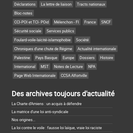
Déclarations
La lettre de liaison
Tracts nationaux
Bloc-notes
CCI-POI et TCI- POid
Mélenchon - FI
France
SNCF
Sécurité sociale
Services publics
Foulard-voile-laïcité-islamophobie
Société
Chroniques d'une chute de Régime
Actualité internationale
Palestine
Pays Basque
Europe
Dossiers
Histoire
International
MST
Notes de Lecture
NPA
Page Web Internationale
CCSA Alfortville
Des archives toujours d'actualité
La Charte d'Amiens : un acquis à défendre
La matrice d'une loi anti-syndicale
Nos origines...
La loi contre le voile : fausse loi laïque, vraie loi raciste