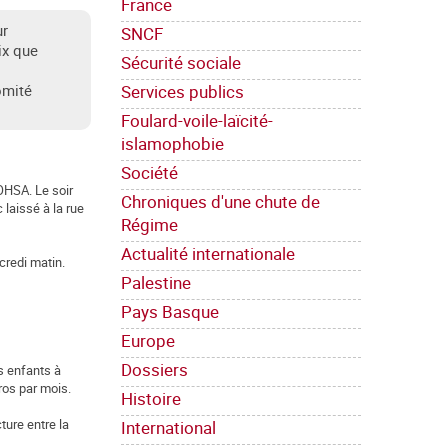
France
ur
SNCF
ix que
Sécurité sociale
Services publics
omité
Foulard-voile-laïcité-
islamophobie
Société
 OHSA. Le soir
Chroniques d'une chute de
 laissé à la rue
Régime
Actualité internationale
credi matin.
Palestine
Pays Basque
Europe
Dossiers
rs enfants à
ros par mois.
Histoire
ture entre la
International