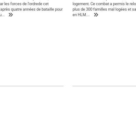
r les forces de l'ordrede cet
logement. Ce combat a permis le re
après quatre années de bataille pour
plus de 300 familles mal logées et sa
...
en HLM....