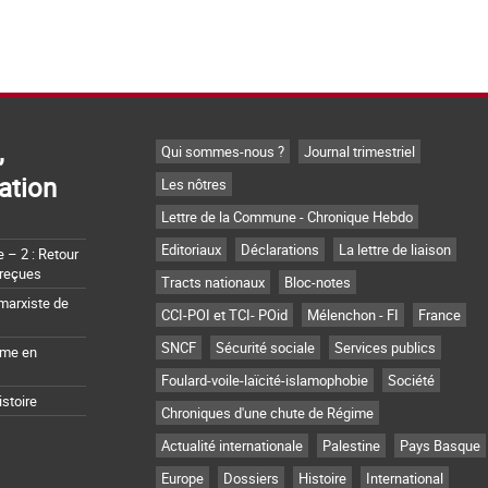
,
Qui sommes-nous ?
Journal trimestriel
ation
Les nôtres
Lettre de la Commune - Chronique Hebdo
Editoriaux
Déclarations
La lettre de liaison
– 2 : Retour
 reçues
Tracts nationaux
Bloc-notes
marxiste de
CCI-POI et TCI- POid
Mélenchon - FI
France
SNCF
Sécurité sociale
Services publics
sme en
Foulard-voile-laïcité-islamophobie
Société
istoire
Chroniques d'une chute de Régime
Actualité internationale
Palestine
Pays Basque
Europe
Dossiers
Histoire
International