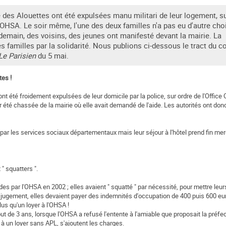
té des Alouettes ont été expulsées manu militari de leur logement, s
M OHSA. Le soir même, l'une des deux familles n'a pas eu d'autre cho
ndemain, des voisins, des jeunes ont manifesté devant la mairie. La
 familles par la solidarité. Nous publions ci-dessous le tract du c
Le Parisien
du 5 mai.
tes !
ont été froidement expulsées de leur domicile par la police, sur ordre de l'Office
été chassée de la mairie où elle avait demandé de l'aide. Les autorités ont donc
 par les services sociaux départementaux mais leur séjour à l'hôtel prend fin mer
" squatters ".
es par l'OHSA en 2002 ; elles avaient " squatté " par nécessité, pour mettre leu
rès jugement, elles devaient payer des indemnités d'occupation de 400 puis 600 eu
plus qu'un loyer à l'OHSA !
ut de 3 ans, lorsque l'OHSA a refusé l'entente à l'amiable que proposait la préfec
s à un loyer sans APL, s'ajoutent les charges.