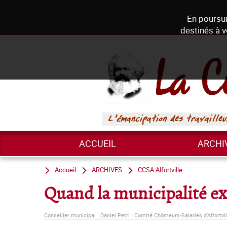
En poursui
destinés à v
ACCUEIL
ARCHI
Accueil
ARCHIVES
CCSA Alfortville
Quand la municipalité e
Conseiller municipal : Daniel Petri | Comité Chômeurs-Salariés d'Alfortvil