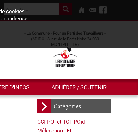
 de cookies
son audience.
- La Commune - Pour un Parti des Travailleurs
-
(ADIDO - 8, rue de la Forêt Noire 34 080
MONTPELLIER)
TRE D'INFOS
ADHÉRER / SOUTENIR
Catégories
CCI-POI et TCI- POid
Mélenchon - FI