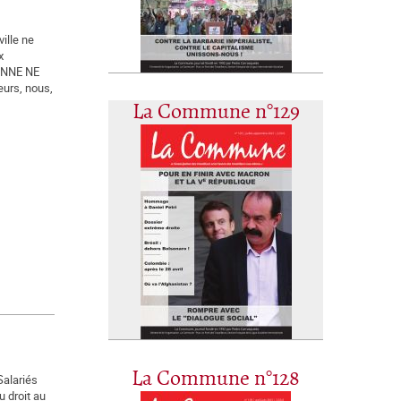
ille ne
x
ONNE NE
urs, nous,
La Commune n°129
La Commune n°128
Salariés
u droit au