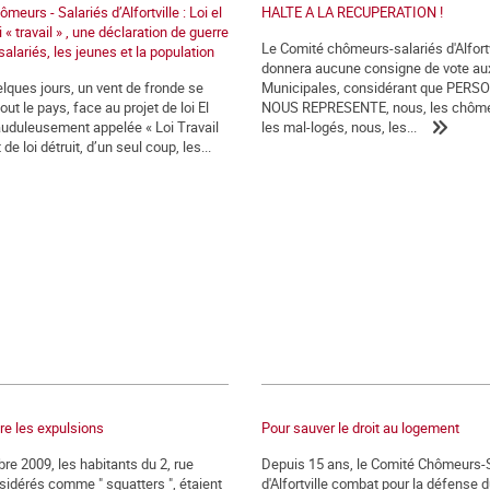
eurs - Salariés d’Alfortville : Loi el
HALTE A LA RECUPERATION !
i « travail » , une déclaration de guerre
Le Comité chômeurs-salariés d'Alfortv
salariés, les jeunes et la population
donnera aucune consigne de vote au
lques jours, un vent de fronde se
Municipales, considérant que PERS
out le pays, face au projet de loi El
NOUS REPRESENTE, nous, les chôme
auduleusement appelée « Loi Travail
les mal-logés, nous, les...
 de loi détruit, d’un seul coup, les...
tre les expulsions
Pour sauver le droit au logement
re 2009, les habitants du 2, rue
Depuis 15 ans, le Comité Chômeurs-
sidérés comme " squatters ", étaient
d'Alfortville combat pour la défense d