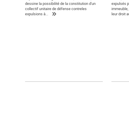
dessine la possibilité de la constitution d'un
expulsés pa
collectif unitaire de défense contreles
immeuble, 
expulsions à...
leur droit au