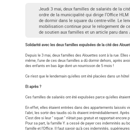
Jeudi 3 mai, deux familles de salariés de la ci
ordre de la municipalité qui dirige l'Office HL
de dormir dans le square du centre-ville. Le le
mobilisation continue pour le relogement de ces
de soutien aux familles et un article paru dans
Solidarité avec les deux familles expulsées de la cité des Alouet
Depuis le 3 mai, deux familles des Alouettes sont à la rue. Elles 
même, l'une de ces deux familles a dû dormir dehors, après avoir 
des enfants en bas âge dont un nourrisson de 5 mois !
Ce n'est que le lendemain qu'elles ont été placées dans un hôtel
Et après ?
Ces familles de salariés ont été expulsées parce qu'elles étaient 
En effet, elles étaient entrées dans des appartements laissés vid
l'abri, les sortir des taudis où ils étaient irrémédiablement. Ap
C'est dire si leur " squat " n'était pas gratuit et rapportait encore 
Pour sa part, la famille Y. a cessé de payer ces indemnités au bo
famille et l'Office. Il faut savoir qu'à ces indemnités, supérieure