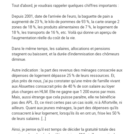
Tout d'abord, je voudrais rappeler quelques chiffres importants :
Depuis 2001, date de l'arrivée de l'euro, la baguette de pain a
augmenté de 23 %, le kilo de pommes de 93 %, la carte orange 2
zones de 18 %, les produits alimentaires de 7 %, le logement de
18 %, les transports de 16 %, etc. Voilà qui donne un aperçu de
l'augmentation réelle du coût de la vie.
Dans le même temps, les salaires, allocations et pensions
stagnent ou baissent, et la durée d'indemnisation des chômeurs
diminue.
Autre indication : la part des revenus des ménages consacrée aux
dépenses de logement dépasse 25 % de leurs ressources. Et,
plus près de nous, j'ai pu constater qu'une mère de famille vivant
aux Alouettes consacrait près de 40 % de son salaire au loyer
plus charges en HLM. Elle ne gagne que 1 200 euros par mois.
Mais, aussi étrange que cela puisse paraître, elle ne bénéficie
pas des APL. Et, ce n'est certes pas un cas isolé, ni à Alfortville, ni
ailleurs. Quant aux jeunes ménages, la part des dépenses qu'ils
consacrent à leur logement, lorsqu'ils ils en ont un, frise les 50 %
de leurs salaires. [...]
Ainsi, je pense qu'il est temps de décider la gratuité totale des