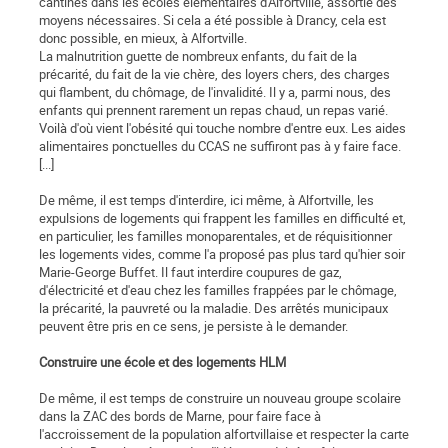
cantines dans les écoles élémentaires d'Alfortville, assortie des
moyens nécessaires. Si cela a été possible à Drancy, cela est
donc possible, en mieux, à Alfortville.
La malnutrition guette de nombreux enfants, du fait de la
précarité, du fait de la vie chère, des loyers chers, des charges
qui flambent, du chômage, de l'invalidité. Il y a, parmi nous, des
enfants qui prennent rarement un repas chaud, un repas varié.
Voilà d'où vient l'obésité qui touche nombre d'entre eux. Les aides
alimentaires ponctuelles du CCAS ne suffiront pas à y faire face.
[...]
De même, il est temps d'interdire, ici même, à Alfortville, les
expulsions de logements qui frappent les familles en difficulté et,
en particulier, les familles monoparentales, et de réquisitionner
les logements vides, comme l'a proposé pas plus tard qu'hier soir
Marie-George Buffet. Il faut interdire coupures de gaz,
d'électricité et d'eau chez les familles frappées par le chômage,
la précarité, la pauvreté ou la maladie. Des arrêtés municipaux
peuvent être pris en ce sens, je persiste à le demander.
Construire une école et des logements HLM
De même, il est temps de construire un nouveau groupe scolaire
dans la ZAC des bords de Marne, pour faire face à
l'accroissement de la population alfortvillaise et respecter la carte