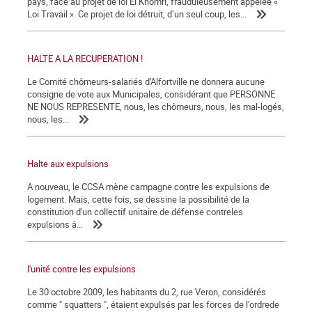
pays, face au projet de loi El Khomri, frauduleusement appelée «
Loi Travail ». Ce projet de loi détruit, d’un seul coup, les...
HALTE A LA RECUPERATION !
Le Comité chômeurs-salariés d'Alfortville ne donnera aucune
consigne de vote aux Municipales, considérant que PERSONNE
NE NOUS REPRESENTE, nous, les chômeurs, nous, les mal-logés,
nous, les...
Halte aux expulsions
A nouveau, le CCSA mène campagne contre les expulsions de
logement. Mais, cette fois, se dessine la possibilité de la
constitution d'un collectif unitaire de défense contreles
expulsions à...
l'unité contre les expulsions
Le 30 octobre 2009, les habitants du 2, rue Veron, considérés
comme " squatters ", étaient expulsés par les forces de l'ordrede