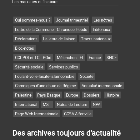
Les marxistes et l’histoire
Qui sommes-nous ?
Journal trimestriel
Les nôtres
Lettre de la Commune - Chronique Hebdo
Editoriaux
Déclarations
La lettre de liaison
Tracts nationaux
Bloc-notes
CCI-POI et TCI- POid
Mélenchon - FI
France
SNCF
Sécurité sociale
Services publics
Foulard-voile-laïcité-islamophobie
Société
Chroniques d'une chute de Régime
Actualité internationale
Palestine
Pays Basque
Europe
Dossiers
Histoire
International
MST
Notes de Lecture
NPA
Page Web Internationale
CCSA Alfortville
Des archives toujours d'actualité