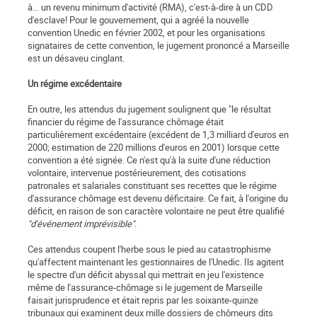
à... un revenu minimum d'activité (RMA), c'est-à-dire à un CDD
d'esclave! Pour le gouvernement, qui a agréé la nouvelle
convention Unedic en février 2002, et pour les organisations
signataires de cette convention, le jugement prononcé a Marseille
est un désaveu cinglant.
Un régime excédentaire
En outre, les attendus du jugement soulignent que "le résultat
financier du régime de l'assurance chômage était
particulièrement excédentaire (excédent de 1,3 milliard d'euros en
2000; estimation de 220 millions d'euros en 2001) lorsque cette
convention a été signée. Ce n'est qu'à la suite d'une réduction
volontaire, intervenue postérieurement, des cotisations
patronales et salariales constituant ses recettes que le régime
d'assurance chômage est devenu déficitaire. Ce fait, à l'origine du
déficit, en raison de son caractère volontaire ne peut être qualifié
"d'événement imprévisible"
.
Ces attendus coupent l'herbe sous le pied au catastrophisme
qu'affectent maintenant les gestionnaires de l'Unedic. Ils agitent
le spectre d'un déficit abyssal qui mettrait en jeu l'existence
même de l'assurance-chômage si le jugement de Marseille
faisait jurisprudence et était repris par les soixante-quinze
tribunaux qui examinent deux mille dossiers de chômeurs dits