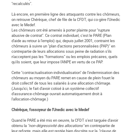
"recalculés".
Là encore, en première ligne des attaquants contre les chômeurs,
on retrouve Chérèque, chef de file de la CFDT, qui co-gère l'Unedic
avec le Medef.
Les chômeurs ont été amenés à porter plainte pour "rupture
abusive de contrat". Ce contrat individuel, c'est le PARE (Plan
d'aide au retour à l'emploi) qui, depuis juillet 2001, contraint les
chômeurs à suivre un "plan d'actions personnalisées (PAP)" en
contrepartie de leurs allocations sous peine de radiation s'ils
n'acceptent pas les "formations" ou les emplois précaires, quels
qu'ils soient, que leur impose l'ANPE en vertu de ce PAP.
Cette "contractualisation-individualisation" de l'indemnisation des
chômeurs au moyen du PARE remet en cause de plein fouet le
droit collectif de tous les salariés à une allocation chômage.
(Jusqu'ici, le fait d'avoir cotisé à un système collectif
d'assurance-chômage ouvrait automatiquement droit à
l'allocation-chômage.)
Chérèque, fossoyeur de l'Unedic avec le Medef
Quand le PARE a été mis en oeuvre, la CFDT s'est targuée d'avoir
obtenu la
"non-dégressivité des allocations"
en contrepartie de
leur refonte, mais elle est restée bien discrète sur la
"clause de