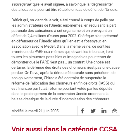
sauvegarde"
qu'elle avait signée, à savoir que la "dégressivité"
des allocations pourrait être rétablie en cas de déficit de l'Unedic.
Déficit qui, on vient de le voir, a été creusé à coups de pelle par
les administrateurs de l'Unedic eux-mêmes, en réduisant la part
patronale des cotisations à cet organisme et en prévoyant un
déficit de 2,4 millions d'euros pour 2002. Chérèque s'est présenté
en défenseur de l'Unedic alors qu'il en est le fossoyeur, en
association avec le Medef. Dans la même veine, ce sont les
inventeurs du PARE eux-mêmes qui, devant les tribunaux, font
toutes les pirouettes possibles et imaginables pour tenter de
démontrer que le PARE n'est pas... un contrat. Une chose est
certaine, la défense des droits des chômeurs n'est pas une cause
perdue. On l'a vu, après la déroute électorale sans précédent de
son gouvernement, Chirac a été contraint de suspendre la
réforme de l'allocation des chômeurs en fin de droits (l'ASS) qui
est financée par l'Etat; réforme pourtant votée par les députés
dans le prolongement de la convention Unedic ordonnant la
baisse drastique de la durée d'indemnisation des chômeurs.
Modifié le mardi 21 juin 2005
Voir aussi dans la catégorie CCSA