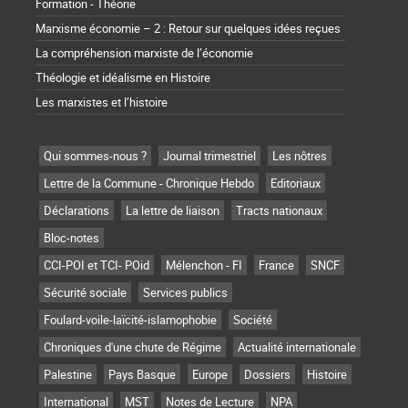
Formation - Théorie
Marxisme économie – 2 : Retour sur quelques idées reçues
La compréhension marxiste de l’économie
Théologie et idéalisme en Histoire
Les marxistes et l’histoire
Qui sommes-nous ?
Journal trimestriel
Les nôtres
Lettre de la Commune - Chronique Hebdo
Editoriaux
Déclarations
La lettre de liaison
Tracts nationaux
Bloc-notes
CCI-POI et TCI- POid
Mélenchon - FI
France
SNCF
Sécurité sociale
Services publics
Foulard-voile-laïcité-islamophobie
Société
Chroniques d'une chute de Régime
Actualité internationale
Palestine
Pays Basque
Europe
Dossiers
Histoire
International
MST
Notes de Lecture
NPA