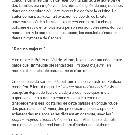
conduits dans les camps de rétention, tandis qu'une autre partie
des familles est dirigée vers des hôtels éloignés de tout, confinés
dans des chambres où il est impossible de faire la cuisine. Le
surlendemain, Sarkozy fait évacuer les abords de la cité
universitaire où des familles expulsées campent. La charge
policière est violente, plusieurs personnes sont blessées, dont un
nourrisson. À la suite de ces exactions, les expulsés s'installent
dans un gymnase de Cachan.
" Risques majeurs "
À en croire le Préfet du Val-de-Marne, l'expulsion était nécessaire
parce que l'immeuble présentait des "
risques majeurs
" en
matière d'incendie, de saturnisme et d'amiante.
Cruelle ironie du sort, ce 20 août, une maison vétuste de Roubaix
prend feu. Bilan : 6 morts. Le "
risque majeur d'incendie
" existait
puisqu'un départ de feu s'était déjà produit quelques mois
auparavant. Les autorités connaissaient les conditions
d'hébergement des locataires de cette bâtisse en brique rouge :
des piaules de 9 m2. Ainsi, des propriétaires peu scrupuleux
achètent des maisons et les divisent en chambre, avec les "
risques majeurs d'incendie
" que l'on sait. Mais là, pas d'arrêté
municipal ou préfectoral interdisant d'habiter ces bâtiments.