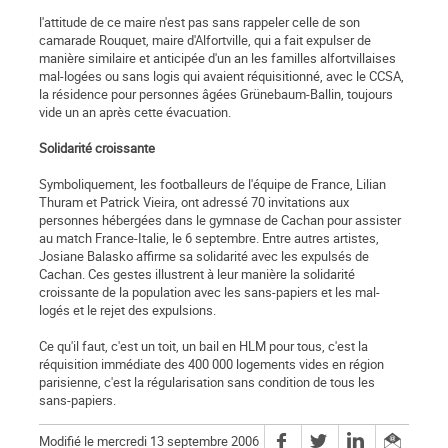
l'attitude de ce maire n'est pas sans rappeler celle de son
camarade Rouquet, maire d'Alfortville, qui a fait expulser de
manière similaire et anticipée d'un an les familles alfortvillaises
mal-logées ou sans logis qui avaient réquisitionné, avec le CCSA,
la résidence pour personnes âgées Grünebaum-Ballin, toujours
vide un an après cette évacuation.
Solidarité croissante
Symboliquement, les footballeurs de l'équipe de France, Lilian
Thuram et Patrick Vieira, ont adressé 70 invitations aux
personnes hébergées dans le gymnase de Cachan pour assister
au match France-Italie, le 6 septembre. Entre autres artistes,
Josiane Balasko affirme sa solidarité avec les expulsés de
Cachan. Ces gestes illustrent à leur manière la solidarité
croissante de la population avec les sans-papiers et les mal-
logés et le rejet des expulsions.
Ce qu'il faut, c'est un toit, un bail en HLM pour tous, c'est la
réquisition immédiate des 400 000 logements vides en région
parisienne, c'est la régularisation sans condition de tous les
sans-papiers.
Modifié le mercredi 13 septembre 2006