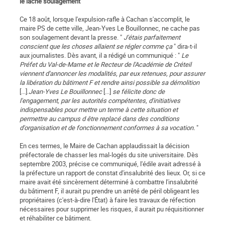
le lâche soulagement
Ce 18 août, lorsque l'expulsion-rafle à Cachan s'accomplit, le
maire PS de cette ville, Jean-Yves Le Bouillonnec, ne cache pas
son soulagement devant la presse. "
J'étais parfaitement
conscient que les choses allaient se régler comme ça
" dira-t-il
aux journalistes. Dès avant, il a rédigé un communiqué : "
Le
Préfet du Val-de-Marne et le Recteur de l'Académie de Créteil
viennent d'annoncer les modalités, par eux retenues, pour assurer
la libération du bâtiment F et rendre ainsi possible sa démolition
[...].
Jean-Yves Le Bouillonnec
[...]
se félicite donc de
l'engagement, par les autorités compétentes, d'initiatives
indispensables pour mettre un terme à cette situation et
permettre au campus d être replacé dans des conditions
d'organisation et de fonctionnement conformes à sa vocation.
"
En ces termes, le Maire de Cachan applaudissait la décision
préfectorale de chasser les mal-logés du site universitaire. Dès
septembre 2003, précise ce communiqué, l'édile avait adressé à
la préfecture un rapport de constat d'insalubrité des lieux. Or, si ce
maire avait été sincèrement déterminé à combattre l'insalubrité
du bâtiment F, il aurait pu prendre un arrêté de péril obligeant les
propriétaires (c'est-à-dire l'État) à faire les travaux de réfection
nécessaires pour supprimer les risques, il aurait pu réquisitionner
et réhabiliter ce bâtiment.