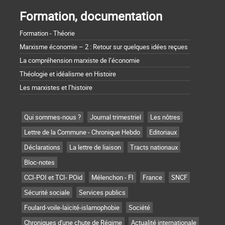
Formation, documentation
Formation - Théorie
Marxisme économie – 2 : Retour sur quelques idées reçues
La compréhension marxiste de l’économie
Théologie et idéalisme en Histoire
Les marxistes et l’histoire
Qui sommes-nous ?
Journal trimestriel
Les nôtres
Lettre de la Commune - Chronique Hebdo
Editoriaux
Déclarations
La lettre de liaison
Tracts nationaux
Bloc-notes
CCI-POI et TCI- POid
Mélenchon - FI
France
SNCF
Sécurité sociale
Services publics
Foulard-voile-laïcité-islamophobie
Société
Chroniques d'une chute de Régime
Actualité internationale