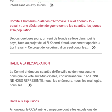
Pour les familles frappées par la crise. Nous voulons une loi
interdisant les expulsions.
Comité Chômeurs - Salariés d’Alfortville : Loi el Khomri - loi «
travail » , une déclaration de guerre contre les salariés, les jeunes
et la population
Depuis quelques jours, un vent de fronde se lève dans tout le
pays, face au projet de loi El Khomri, frauduleusement appelée «
Loi Travail ». Ce projet de loi détruit, d’un seul coup, les...
HALTE A LA RECUPERATION !
Le Comité chômeurs-salariés d'Alfortville ne donnera aucune
consigne de vote aux Municipales, considérant que PERSONNE
NE NOUS REPRESENTE, nous, les chômeurs, nous, les mal-logés,
nous, les...
Halte aux expulsions
A nouveau, le CCSA mène campagne contre les expulsions de