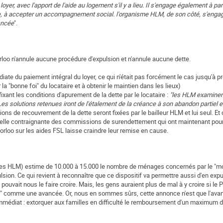
oyer, avec l'apport de l'aide au logement s'il y a lieu. Il s'engage également à par
e, à accepter un accompagnement social. l'organisme HLM, de son côté, s'enga
ancée
".
rloo n'annule aucune procédure d'expulsion et n'annule aucune dette.
ate du paiement intégral du loyer, ce qui n'était pas forcément le cas jusqu'à pr
la "bonne foi" du locataire et à obtenir le maintien dans les lieux)
 fixant les conditions d'apurement de la dette par le locataire :
"les HLM examiner
es solutions retenues iront de l'étalement de la créance à son abandon partiel
e
tions de recouvrement de la dette seront fixées par le bailleur HLM et lui seul. Et
telle contraignante des commissions de surendettement qui ont maintenant pour
Borloo sur les aides FSL laisse craindre leur remise en cause.
ismes HLM) estime de 10.000 à 15.000 le nombre de ménages concernés par le "mo
ion. Ce qui revient à reconnaître que ce dispositif va permettre aussi d'en expu
pouvait nous le faire croire. Mais, les gens auraient plus de mal à y croire si le
" comme une avancée. Or, nous en sommes sûrs, cette annonce n'est que l'avan
immédiat : extorquer aux familles en difficulté le remboursement d'un maximum d