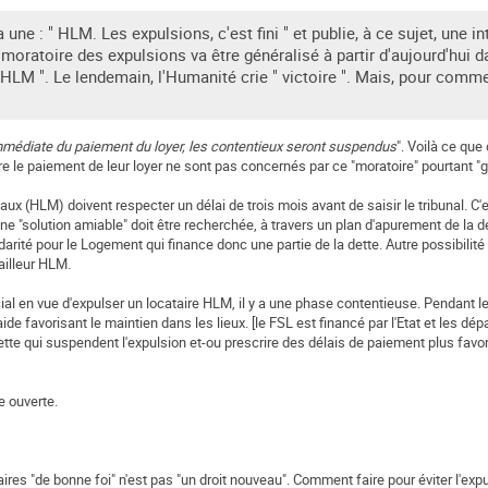
une : " HLM. Les expulsions, c'est fini " et publie, à ce sujet, une i
oratoire des expulsions va être généralisé à partir d'aujourd'hui d
 HLM ". Le lendemain, l'Humanité crie " victoire ". Mais, pour comm
mmédiate du paiement du loyer, les contentieux seront suspendus
". Voilà ce que 
re le paiement de leur loyer ne sont pas concernés par ce "moratoire" pourtant "g
ciaux (HLM) doivent respecter un délai de trois mois avant de saisir le tribunal. C'
e "solution amiable" doit être recherchée, à travers un plan d'apurement de la de
lidarité pour le Logement qui finance donc une partie de la dette. Autre possibilité
illeur HLM.
social en vue d'expulser un locataire HLM, il y a une phase contentieuse. Pendant 
ide favorisant le maintien dans les lieux. [le FSL est financé par l'Etat et les dé
ette qui suspendent l'expulsion et-ou prescrire des délais de paiement plus fav
e ouverte.
taires "de bonne foi" n'est pas "un droit nouveau". Comment faire pour éviter l'ex