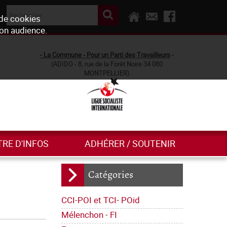
 de cookies
son audience.
- La Commune - Pour un Parti des Travailleurs
-
(ADIDO - 8, rue de la Forêt Noire 34 080
MONTPELLIER)
TRE D'INFOS
ADHÉRER / SOUTENIR
Catégories
CCI-POI et TCI- POid
Mélenchon - FI