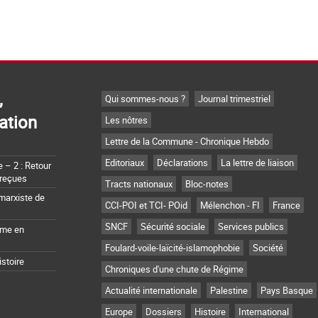
,
Qui sommes-nous ?
Journal trimestriel
ation
Les nôtres
Lettre de la Commune - Chronique Hebdo
Editoriaux
Déclarations
La lettre de liaison
– 2 : Retour
 reçues
Tracts nationaux
Bloc-notes
marxiste de
CCI-POI et TCI- POid
Mélenchon - FI
France
SNCF
Sécurité sociale
Services publics
sme en
Foulard-voile-laïcité-islamophobie
Société
istoire
Chroniques d'une chute de Régime
Actualité internationale
Palestine
Pays Basque
Europe
Dossiers
Histoire
International