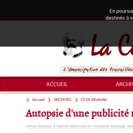
En poursui
destinés à v
ACCUEIL
ARCHI
Accueil
ARCHIVES
CCSA Alfortville
Autopsie d'une publicit
Comite Chômeurs & Salariés d'Alfortville<br />Conseiller municipal : Dan