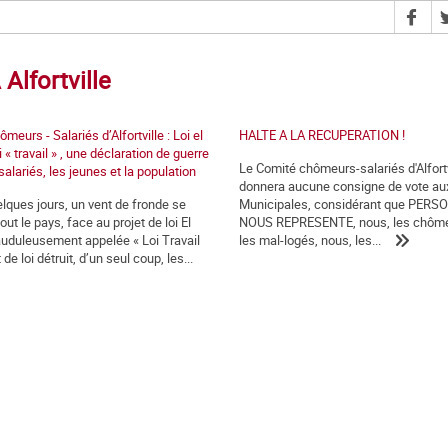
Alfortville
eurs - Salariés d’Alfortville : Loi el
HALTE A LA RECUPERATION !
i « travail » , une déclaration de guerre
Le Comité chômeurs-salariés d'Alfortv
salariés, les jeunes et la population
donnera aucune consigne de vote au
lques jours, un vent de fronde se
Municipales, considérant que PERS
out le pays, face au projet de loi El
NOUS REPRESENTE, nous, les chôme
auduleusement appelée « Loi Travail
les mal-logés, nous, les...
 de loi détruit, d’un seul coup, les...