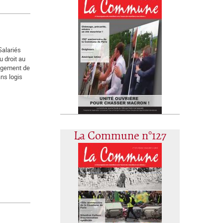
Salariés
u droit au
logement de
ns logis
La Commune n°127