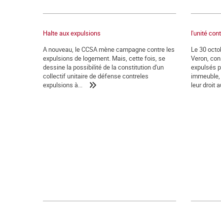
Halte aux expulsions
l'unité con
A nouveau, le CCSA mène campagne contre les
Le 30 octob
expulsions de logement. Mais, cette fois, se
Veron, con
dessine la possibilité de la constitution d'un
expulsés pa
collectif unitaire de défense contreles
immeuble, 
expulsions à...
leur droit au