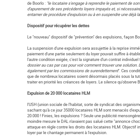
de Boorlo :
"le locataire s'engage à reprendre le paiement de son l
d'apurement de ses précédents loyers impayés et, si nécessair
entamer de procédure d'expulsion ou à en suspendre une déjà l
Dispositif pour récupérer les dettes
Le "nouveau" dispositif de "prévention" des expulsions, façon Bo
La suspension d'une expulsion sera assujettie à la reprise immédi
paiement d'une partie seulement du loyer pouvait suffire à établir 
l'autre condition exigée, c'est la signature d'un contrat individuel
dossier au cas par cas pour voir comment trouver une solution. L
également par les commissions de surendettement
". Ces condi
que de nombreux locataires soient désormais placés sous la tu
traiter en priorité les créances de loyers. Le silence qu'observe 
Expulsion de 20 000 locataires HLM
l'USH (union sociale de l'habitat, sorte de syndicat des organ
sachant qu'à ce jour 35000 locataires HLM sont menacés d'expuls
20.000 ! Finies, les expulsions ? Seule une publicité mensongère 
moindre mesure le DAL n'avaient pas salué cette "annonce choc
attaque en règle contre les droits des locataires HLM. Objectif 
loyer par le chantage permanent à l'expulsion.