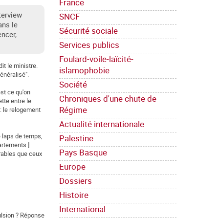
France
nterview
SNCF
ans le
Sécurité sociale
encer,
Services publics
Foulard-voile-laïcité-
dit le ministre.
islamophobie
énéralisé".
Société
est ce qu'on
Chroniques d'une chute de
tte entre le
Régime
 : le relogement
Actualité internationale
le laps de temps,
Palestine
partements ]
Pays Basque
orables que ceux
Europe
Dossiers
Histoire
International
pulsion ? Réponse