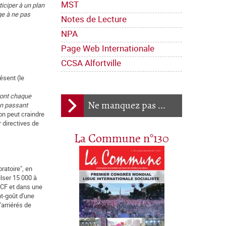
MST
ticiper à un plan
ge à ne pas
Notes de Lecture
NPA
Page Web Internationale
CCSA Alfortville
ésent (le
ont chaque
Ne manquez pas ...
n passant
 on peut craindre
 directives de
La Commune n°130
ratoire", en
lser 15 000 à
 PCF et dans une
t-goût d'une
'arriérés de