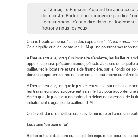
Le 13 mai, Le Parisien- Aujourd'hui annonce à la 
du ministre Borloo qui commence par dire " un m
secteur social, c'est-à-dire dans les logements
frottons-nous les yeux
Quand Boorlo annonce "la fin des expulsions" : "
Contre reprise i
Cela signifie que les locataires HLM qui ne pourront pas reprend
A l'heure actuelle, lorsqu'un locataire s'endette, les bailleurs so
appelle la phase précontentieuse, période au cours de laquelle un
bailleur et le locataire et une aide financière, par le Fonds de so
dans un appartement moins cher dans le patrimoine du même ba
A l'heure actuelle, lorsque la justice est saisie par un bailleur 
les travailleurs sociaux peuvent saisir le FSL pour accorder une a
Après quoi, le juge peut accorder des délais de paiement de la d
initialement exigés par le bailleur HLM.
On le voit, dans le meilleur des cas, le ministre enfonce une port
Locataire "de bonne foi"
Borloo précise d'ailleurs que le gel des expulsions pour les loca