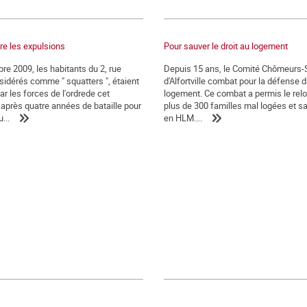
tre les expulsions
Pour sauver le droit au logement
re 2009, les habitants du 2, rue
Depuis 15 ans, le Comité Chômeurs-
sidérés comme " squatters ", étaient
d'Alfortville combat pour la défense d
r les forces de l'ordrede cet
logement. Ce combat a permis le re
après quatre années de bataille pour
plus de 300 familles mal logées et sa
...
en HLM....