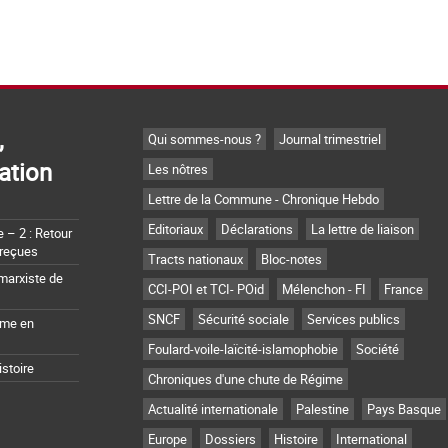
,
Qui sommes-nous ?
Journal trimestriel
ation
Les nôtres
Lettre de la Commune - Chronique Hebdo
Editoriaux
Déclarations
La lettre de liaison
– 2 : Retour
 reçues
Tracts nationaux
Bloc-notes
marxiste de
CCI-POI et TCI- POid
Mélenchon - FI
France
SNCF
Sécurité sociale
Services publics
sme en
Foulard-voile-laïcité-islamophobie
Société
istoire
Chroniques d'une chute de Régime
Actualité internationale
Palestine
Pays Basque
Europe
Dossiers
Histoire
International