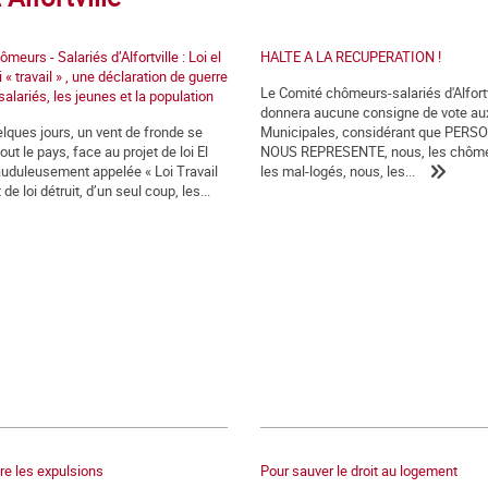
eurs - Salariés d’Alfortville : Loi el
HALTE A LA RECUPERATION !
i « travail » , une déclaration de guerre
Le Comité chômeurs-salariés d'Alfortv
salariés, les jeunes et la population
donnera aucune consigne de vote au
lques jours, un vent de fronde se
Municipales, considérant que PERS
out le pays, face au projet de loi El
NOUS REPRESENTE, nous, les chôme
auduleusement appelée « Loi Travail
les mal-logés, nous, les...
 de loi détruit, d’un seul coup, les...
tre les expulsions
Pour sauver le droit au logement