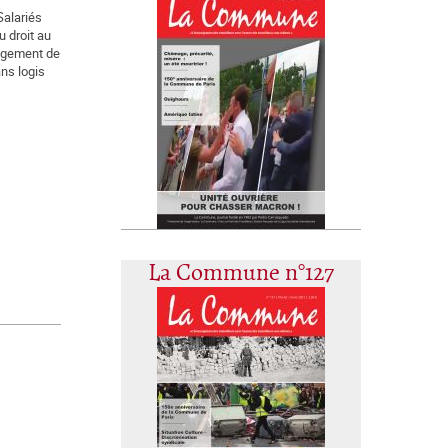
Salariés
u droit au
logement de
ns logis
La Commune n°127