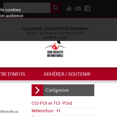
 de cookies
son audience.
- La Commune - Pour un Parti des Travailleurs
-
(ADIDO - 8, rue de la Forêt Noire 34 080
MONTPELLIER)
TRE D'INFOS
ADHÉRER / SOUTENIR
Catégories
CCI-POI et TCI- POid
Mélenchon - FI
Alfortville où