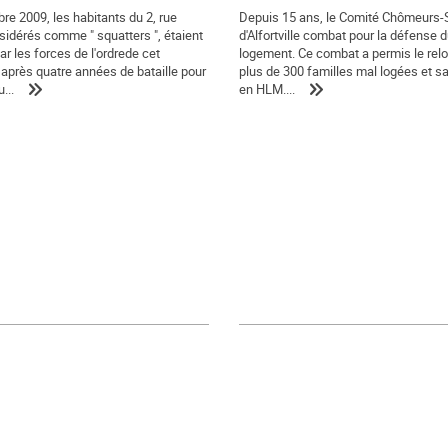
re 2009, les habitants du 2, rue
Depuis 15 ans, le Comité Chômeurs-
sidérés comme " squatters ", étaient
d'Alfortville combat pour la défense d
r les forces de l'ordrede cet
logement. Ce combat a permis le re
après quatre années de bataille pour
plus de 300 familles mal logées et sa
...
en HLM....