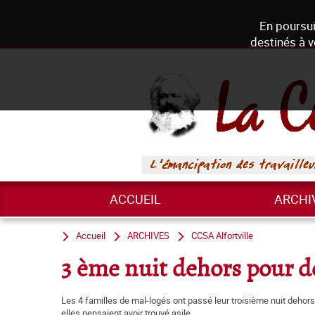
En poursui
destinés à v
ACCUEIL
ARCHI
Accueil
ARCHIVES
CCSA Alfortville
3 ème nuit dehors pour de
Les 4 familles de mal-logés ont passé leur troisième nuit dehors, fa
elles pensaient avoir trouvé asile.