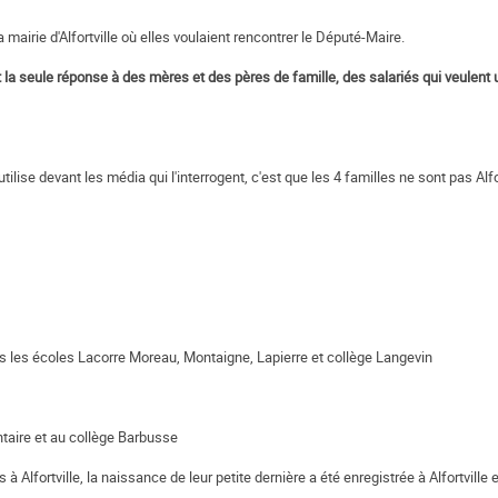
a mairie d'Alfortville où elles voulaient rencontrer le Député-Maire.
t la seule réponse à des mères et des pères de famille, des salariés qui veulent 
 utilise devant les média qui l'interrogent, c'est que les 4 familles ne sont pas Alfo
s les écoles Lacorre Moreau, Montaigne, Lapierre et collège Langevin
ntaire et au collège Barbusse
 à Alfortville, la naissance de leur petite dernière a été enregistrée à Alfortville