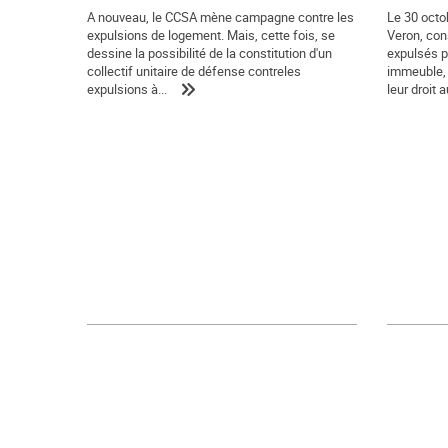
A nouveau, le CCSA mène campagne contre les
Le 30 octob
expulsions de logement. Mais, cette fois, se
Veron, con
dessine la possibilité de la constitution d'un
expulsés pa
collectif unitaire de défense contreles
immeuble, 
expulsions à...
leur droit au