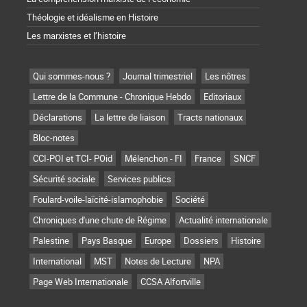
Théologie et idéalisme en Histoire
Les marxistes et l’histoire
Qui sommes-nous ?
Journal trimestriel
Les nôtres
Lettre de la Commune - Chronique Hebdo
Editoriaux
Déclarations
La lettre de liaison
Tracts nationaux
Bloc-notes
CCI-POI et TCI- POid
Mélenchon - FI
France
SNCF
Sécurité sociale
Services publics
Foulard-voile-laïcité-islamophobie
Société
Chroniques d'une chute de Régime
Actualité internationale
Palestine
Pays Basque
Europe
Dossiers
Histoire
International
MST
Notes de Lecture
NPA
Page Web Internationale
CCSA Alfortville