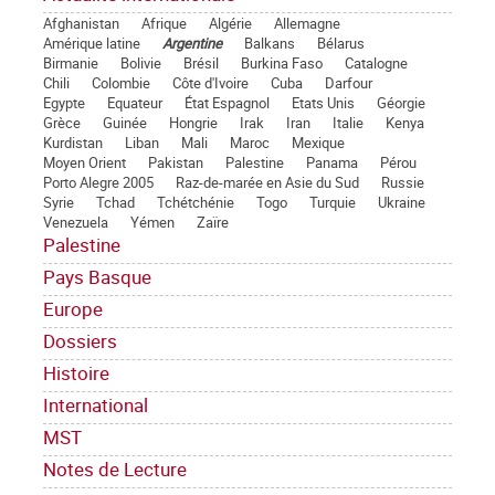
Afghanistan
Afrique
Algérie
Allemagne
Amérique latine
Argentine
Balkans
Bélarus
Birmanie
Bolivie
Brésil
Burkina Faso
Catalogne
Chili
Colombie
Côte d'Ivoire
Cuba
Darfour
Egypte
Equateur
État Espagnol
Etats Unis
Géorgie
Grèce
Guinée
Hongrie
Irak
Iran
Italie
Kenya
Kurdistan
Liban
Mali
Maroc
Mexique
Moyen Orient
Pakistan
Palestine
Panama
Pérou
Porto Alegre 2005
Raz-de-marée en Asie du Sud
Russie
Syrie
Tchad
Tchétchénie
Togo
Turquie
Ukraine
Venezuela
Yémen
Zaïre
Palestine
Pays Basque
Europe
Dossiers
Histoire
International
MST
Notes de Lecture