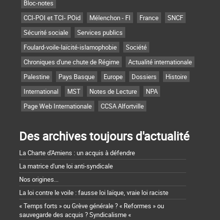
Bloc-notes
CCI-POI et TCI- POid
Mélenchon - FI
France
SNCF
Sécurité sociale
Services publics
Foulard-voile-laïcité-islamophobie
Société
Chroniques d'une chute de Régime
Actualité internationale
Palestine
Pays Basque
Europe
Dossiers
Histoire
International
MST
Notes de Lecture
NPA
Page Web Internationale
CCSA Alfortville
Des archives toujours d'actualité
La Charte d'Amiens : un acquis à défendre
La matrice d'une loi anti-syndicale
Nos origines...
La loi contre le voile : fausse loi laïque, vraie loi raciste
« Temps forts » ou Grève générale ? « Reformes » ou
sauvegarde des acquis ? Syndicalisme «