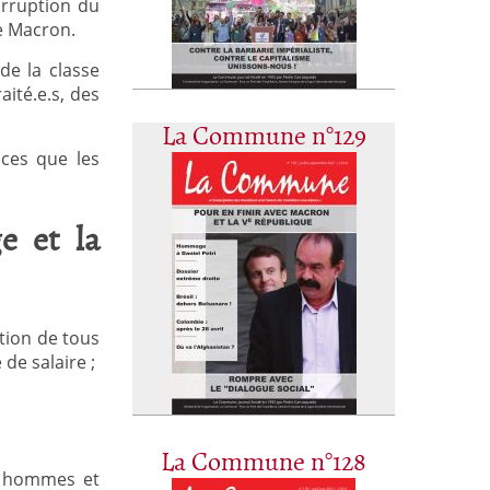
irruption du
e Macron.
de la classe
aité.e.s, des
La Commune n°129
nces que les
e et la
ation de tous
 de salaire ;
La Commune n°128
é hommes et