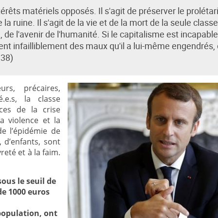
ntérêts matériels opposés. Il s'agit de préserver le prolétar
a ruine. Il s'agit de la vie et de la mort de la seule classe
 de l'avenir de l'humanité. Si le capitalisme est incapabl
sent infailliblement des maux qu'il a lui-même engendrés, q
938)
urs, précaires,
é.e.s, la classe
ces de la crise
a violence et la
de l’épidémie de
 d’enfants, sont
eté et à la faim.
ous le seuil de
de 1000 euros
 population, ont