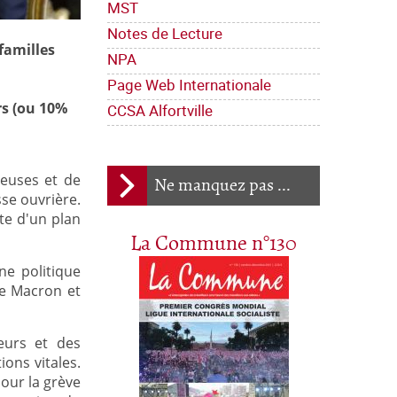
MST
Notes de Lecture
familles
NPA
Page Web Internationale
rs (ou 10%
CCSA Alfortville
leuses et de
Ne manquez pas ...
sse ouvrière.
te d'un plan
La Commune n°130
ne politique
re Macron et
leurs et des
ons vitales.
pour la grève