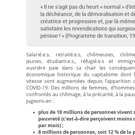
« Il ne s'agit pas du heurt « normal » d'i
la déchéance, de la démoralisation et de l
créatrice et progressive et, par là même,
satisfaire les revendications qui surgis
périsse ! » (Programme de transition, 1
Salarié.e.s, retraité.e.s, chômeuses, chôme
jeunes, étudiant.e.s,, réfugié.e.s et immigr
ouvrière paie dans sa chair les conséquen
économique historique du capitalisme dont l
vitesse sont augmentées depuis l’apparition 
COVID-19. Des millions de femmes, d’hommes,
confrontés au chômage, à la précarité, à la pauvr
Jugeons-en :
plus de 10 millions de personnes vivent s
pauvreté (c'est-à-dire perçoivent moins 
par mois) ;
8 millions de personnes, soit 12 % de la