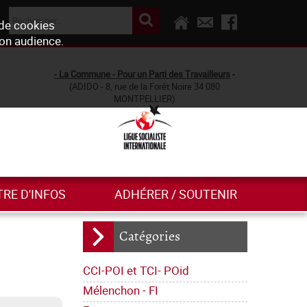
 de cookies
son audience.
- La Commune - Pour un Parti des Travailleurs
-
(ADIDO - 8, rue de la Forêt Noire 34 080
MONTPELLIER)
TRE D'INFOS
ADHÉRER / SOUTENIR
Catégories
CCI-POI et TCI- POid
Mélenchon - FI