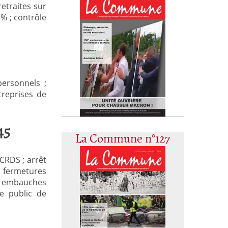
etraites sur
 % ; contrôle
personnels ;
treprises de
45
La Commune n°127
CRDS ; arrêt
 fermetures
G ; embauches
ce public de