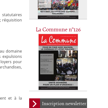
 statutaires
; réquisition
La Commune n°126
e au domaine
s expulsions
 loyers pour
archandises,
ent et à la
Inscription newsletter