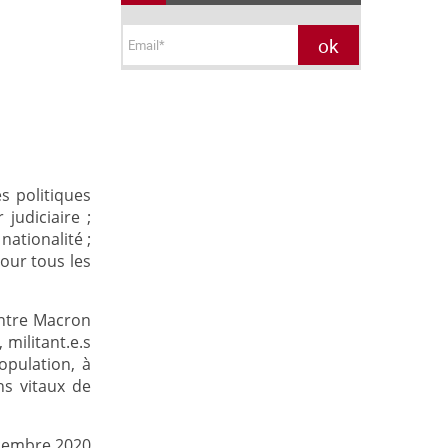
s politiques
 judiciaire ;
nationalité ;
pour tous les
contre Macron
 militant.e.s
opulation, à
ns vitaux de
cembre 2020