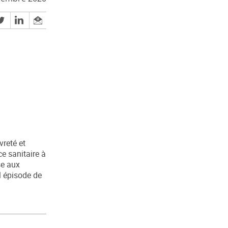
vreté et
e sanitaire à
se aux
l épisode de