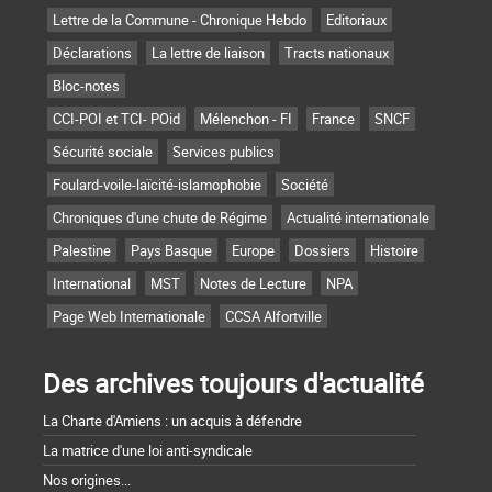
Lettre de la Commune - Chronique Hebdo
Editoriaux
Déclarations
La lettre de liaison
Tracts nationaux
Bloc-notes
CCI-POI et TCI- POid
Mélenchon - FI
France
SNCF
Sécurité sociale
Services publics
Foulard-voile-laïcité-islamophobie
Société
Chroniques d'une chute de Régime
Actualité internationale
Palestine
Pays Basque
Europe
Dossiers
Histoire
International
MST
Notes de Lecture
NPA
Page Web Internationale
CCSA Alfortville
Des archives toujours d'actualité
La Charte d'Amiens : un acquis à défendre
La matrice d'une loi anti-syndicale
Nos origines...