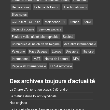
Déclarations
La lettre de liaison
Tracts nationaux
Bloc-notes
CCI-POI et TCI- POid
Mélenchon - FI
France
SNCF
Sécurité sociale
Services publics
Foulard-voile-laïcité-islamophobie
Société
Chroniques d'une chute de Régime
Actualité internationale
Palestine
Pays Basque
Europe
Dossiers
Histoire
International
MST
Notes de Lecture
NPA
Page Web Internationale
CCSA Alfortville
Des archives toujours d'actualité
La Charte d'Amiens : un acquis à défendre
La matrice d'une loi anti-syndicale
Nos origines...
La loi contre le voile : fausse loi laïque, vraie loi raciste