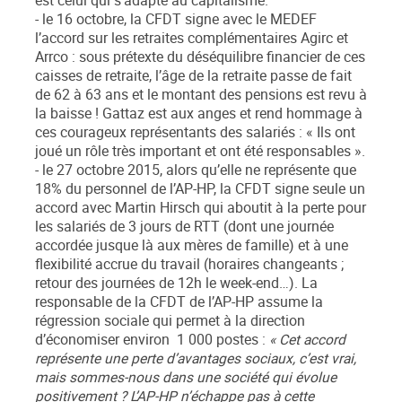
est celui qui s’adapte au capitalisme.
- le 16 octobre, la CFDT signe avec le MEDEF
l’accord sur les retraites complémentaires Agirc et
Arrco : sous prétexte du déséquilibre financier de ces
caisses de retraite, l’âge de la retraite passe de fait
de 62 à 63 ans et le montant des pensions est revu à
la baisse ! Gattaz est aux anges et rend hommage à
ces courageux représentants des salariés : « Ils ont
joué un rôle très important et ont été responsables ».
- le 27 octobre 2015, alors qu’elle ne représente que
18% du personnel de l’AP-HP, la CFDT signe seule un
accord avec Martin Hirsch qui aboutit à la perte pour
les salariés de 3 jours de RTT (dont une journée
accordée jusque là aux mères de famille) et à une
flexibilité accrue du travail (horaires changeants ;
retour des journées de 12h le week-end…). La
responsable de la CFDT de l’AP-HP assume la
régression sociale qui permet à la direction
d’économiser environ 1 000 postes :
« Cet accord
représente une perte d’avantages sociaux, c’est vrai,
mais sommes-nous dans une société qui évolue
positivement ? L’AP-HP n’échappe pas à cette