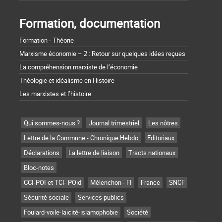
Formation, documentation
Formation - Théorie
Marxisme économie – 2 : Retour sur quelques idées reçues
La compréhension marxiste de l’économie
Théologie et idéalisme en Histoire
Les marxistes et l’histoire
Qui sommes-nous ?
Journal trimestriel
Les nôtres
Lettre de la Commune - Chronique Hebdo
Editoriaux
Déclarations
La lettre de liaison
Tracts nationaux
Bloc-notes
CCI-POI et TCI- POid
Mélenchon - FI
France
SNCF
Sécurité sociale
Services publics
Foulard-voile-laïcité-islamophobie
Société