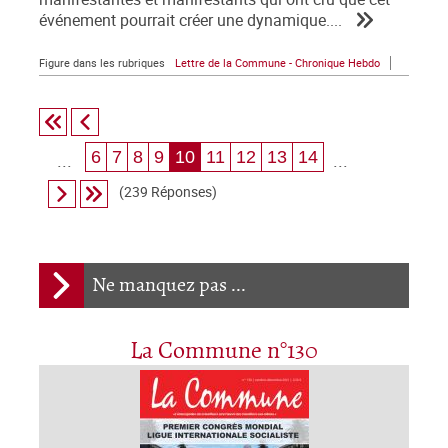
événement pourrait créer une dynamique....
Figure dans les rubriques
Lettre de la Commune - Chronique Hebdo
6
7
8
9
10
11
12
13
14
...
...
(239 Réponses)
Ne manquez pas ...
La Commune n°130