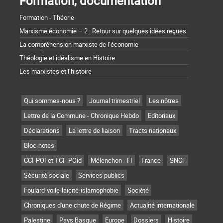
Formation, documentation
Formation - Théorie
Marxisme économie – 2 : Retour sur quelques idées reçues
La compréhension marxiste de l’économie
Théologie et idéalisme en Histoire
Les marxistes et l’histoire
Qui sommes-nous ?
Journal trimestriel
Les nôtres
Lettre de la Commune - Chronique Hebdo
Editoriaux
Déclarations
La lettre de liaison
Tracts nationaux
Bloc-notes
CCI-POI et TCI- POid
Mélenchon - FI
France
SNCF
Sécurité sociale
Services publics
Foulard-voile-laïcité-islamophobie
Société
Chroniques d'une chute de Régime
Actualité internationale
Palestine
Pays Basque
Europe
Dossiers
Histoire