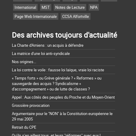
International
MST
Notes de Lecture
NPA
Page Web Internationale
CCSA Alfortville
Des archives toujours d'actualité
La Charte d'Amiens : un acquis à défendre
La matrice d'une loi anti-syndicale
Nos origines...
La loi contre le voile : fausse loi laïque, vraie loi raciste
« Temps forts » ou Grève générale ? « Reformes » ou
sauvegarde des acquis ? Syndicalisme «
d'accompagnement » ou de lutte de classes ?
Appel : Aux côtés des peuples du Proche et du Moyen-Orient
Grossière provocation
Argumentaire pour le "NON" à la Constitution européenne le
29 mai 2005
Retrait du CPE
Qu'ils s'en aillent tous, et leurs "réformes" avec eux !