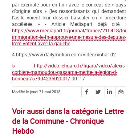
par exemple pour en finir avec le concept de « pays
d’origine sûrs » (les ressortissants qui demandent
l’asile voient leur dossier basculer en « procédure
accélérée » - Article Mediapart déjà cité :
https://www.mediapart.fr/journal/france/210418/loi-
immigration-le-fn-approuve-une-mesure-des-deputes-
lrem-votent-avec-la-gauche
4
https://www.dailymotion.com/video/x6ha1d2
5
http://video.lefigaro.fr/figaro/video/alexis-
corbiere-mamoudou-gassama-merite-la-legion-d-
honneur/5790423602001/
00 :17
Modifié le jeudi 31 mai 2018
Voir aussi dans la catégorie Lettre
de la Commune - Chronique
Hebdo