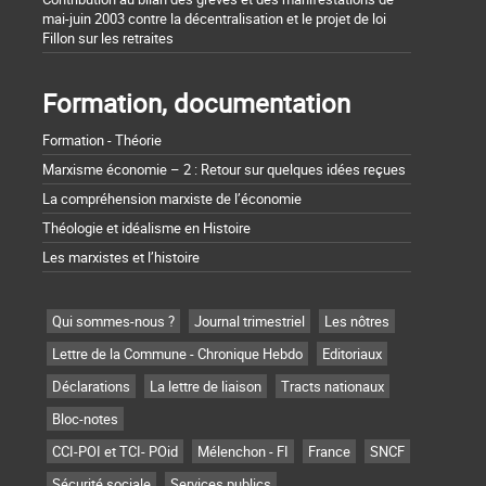
mai-juin 2003 contre la décentralisation et le projet de loi
Fillon sur les retraites
Formation, documentation
Formation - Théorie
Marxisme économie – 2 : Retour sur quelques idées reçues
La compréhension marxiste de l’économie
Théologie et idéalisme en Histoire
Les marxistes et l’histoire
Qui sommes-nous ?
Journal trimestriel
Les nôtres
Lettre de la Commune - Chronique Hebdo
Editoriaux
Déclarations
La lettre de liaison
Tracts nationaux
Bloc-notes
CCI-POI et TCI- POid
Mélenchon - FI
France
SNCF
Sécurité sociale
Services publics