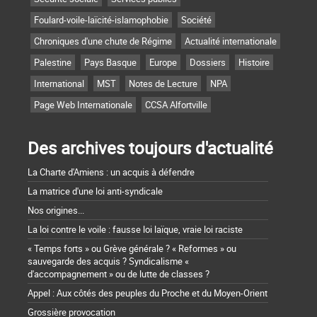
Foulard-voile-laïcité-islamophobie
Société
Chroniques d'une chute de Régime
Actualité internationale
Palestine
Pays Basque
Europe
Dossiers
Histoire
International
MST
Notes de Lecture
NPA
Page Web Internationale
CCSA Alfortville
Des archives toujours d'actualité
La Charte d'Amiens : un acquis à défendre
La matrice d'une loi anti-syndicale
Nos origines...
La loi contre le voile : fausse loi laïque, vraie loi raciste
« Temps forts » ou Grève générale ? « Reformes » ou
sauvegarde des acquis ? Syndicalisme «
d'accompagnement » ou de lutte de classes ?
Appel : Aux côtés des peuples du Proche et du Moyen-Orient
Grossière provocation