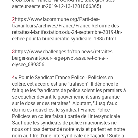
secteur-secteur-2019-12-13-1201066365)
2
https://www.lacommune.org/Parti-des-
travailleurs/archives/France/France-Reforme-des-
retraites-Manifestations-du-24-septembre-2019-Un-
echec-pour-la-bureaucratie-syndicale-i1885.html
3
https://www.challenges.fr/top-news/retraites-
berger-savait-pour-l-age-pivot-assure-t-on-a-l-
elysee_689356
4
« Pour le Syndicat France Police - Policiers en
colère, cet accord est une "trahison". Il dénonce le
fait que les "syndicats de police soient les premiers à
se coucher devant le gouvernement sans garantie
sur le dossier des retraites". Ajoutant, "Jusqu'aux
dernières nouvelles, le syndicat France Police -
Policiers en colère faisait partie de l'intersyndicale..
Sauf que les syndicats de police macronistes ne
nous ont pas demandé notre avis et parlent en notre
nom au titre d'une intersyndicale de façade ! Suite à