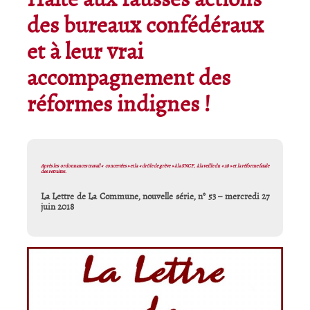
Halte aux fausses actions
des bureaux confédéraux
et à leur vrai
accompagnement des
réformes indignes !
Après les ordonnances travail « concertées » et la « drôle de grève » à la SNCF, à la veille du « 28 » et la réforme fatale
des retraites.
La Lettre de La Commune, nouvelle série, n° 53 – mercredi 27
juin 2018