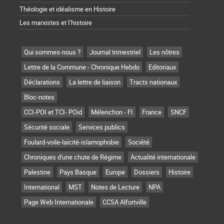
Théologie et idéalisme en Histoire
Les marxistes et l’histoire
Qui sommes-nous ?
Journal trimestriel
Les nôtres
Lettre de la Commune - Chronique Hebdo
Editoriaux
Déclarations
La lettre de liaison
Tracts nationaux
Bloc-notes
CCI-POI et TCI- POid
Mélenchon - FI
France
SNCF
Sécurité sociale
Services publics
Foulard-voile-laïcité-islamophobie
Société
Chroniques d'une chute de Régime
Actualité internationale
Palestine
Pays Basque
Europe
Dossiers
Histoire
International
MST
Notes de Lecture
NPA
Page Web Internationale
CCSA Alfortville