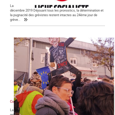
La Lettre de La Commune, nouvelle série, n° 123 - Samedi 28
décembre 2019 Déjouant tous les pronostics, la détermination et
la pugnacité des grévistes restent intactes au 24ème jour de
grève...
Contre Macron et sa réforme des retraites : grève générale !
La démonstration de force des salariés contre la réforme des
retraites engagée le 5 décembre se poursuit et certains secteurs