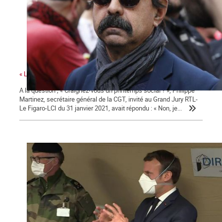
« La colère sociale est là » ...
A la question ; « Craignez-vous un printemps social ? », Philippe
Martinez, secrétaire général de la CGT, invité au Grand Jury RTL-
Le Figaro-LCI du 31 janvier 2021, avait répondu : « Non, je...