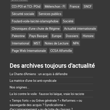
CCI-POI et TCI- POid
Mélenchon - FI
France
SNCF
Sécurité sociale
Services publics
Foulard-voile-laïcité-islamophobie
Société
Chroniques d'une chute de Régime
Actualité internationale
Palestine
Pays Basque
Europe
Dossiers
Histoire
International
MST
Notes de Lecture
NPA
Page Web Internationale
CCSA Alfortville
Des archives toujours d'actualité
La Charte d'Amiens : un acquis à défendre
La matrice d'une loi anti-syndicale
Nos origines...
La loi contre le voile : fausse loi laïque, vraie loi raciste
« Temps forts » ou Grève générale ? « Reformes » ou
sauvegarde des acquis ? Syndicalisme «
d'accompagnement » ou de lutte de classes ?