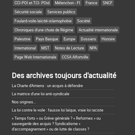
CCI-POI et TCI- POid
Mélenchon - FI
France
SNCF
Sécurité sociale
Services publics
Foulard-voile-laïcité-islamophobie
Société
Chroniques d'une chute de Régime
Actualité internationale
Palestine
Pays Basque
Europe
Dossiers
Histoire
International
MST
Notes de Lecture
NPA
Page Web Internationale
CCSA Alfortville
Des archives toujours d'actualité
La Charte d'Amiens : un acquis à défendre
La matrice d'une loi anti-syndicale
Nos origines...
La loi contre le voile : fausse loi laïque, vraie loi raciste
« Temps forts » ou Grève générale ? « Reformes » ou
sauvegarde des acquis ? Syndicalisme «
d'accompagnement » ou de lutte de classes ?