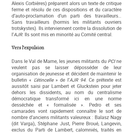
Alexis Corbières) préparent alors un texte de critique
ferme et résolu de ces dispositions et du caractère
d’auto-proclamation d’un parti des travailleurs…
Sans travailleurs (hormis les militants ouvriers
trotskystes). Ils interviennent contre la dissolution de
l’
AJR
. Ils sont mis en minorité au Comité central.
Vers l’expulsion
Dans le Val de Marne, les jeunes militants du
PCI
ne
veulent pas se laisser déposséder de leur
organisation de jeunesse et décident de maintenir le
bulletin «
L’étincelle
» de l’
AJR 94
. Ce prétexte est
aussitôt saisi par Lambert et Gluckstein pour jeter
dehors les dissidents, au nom du centralisme
démocratique transformé ici en une norme
desséchée et « formalisée ». Pedro et ses
camarades vont rapidement connaître le sort de
nombre d’anciens militants valeureux : Balasz Nagy
(dit Varga), Stéphane Just, Pierre Broué, Langevin,
exclus du Parti de Lambert, calomniés, traités en