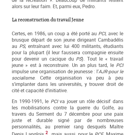
de la récréation ». Beaucoup de militants restent
alors sur leur faim. Et, parmi eux, Pedro.
La reconstruction du travail Jeune
Certes, en 1986, un coup a été porté au
PCI
, avec le
brusque départ de son jeune dirigeant Cambadélis
au
PS
, entraînant avec lui 400 militants, étudiants
pour la plupart (il leur faussera compagnie ensuite
pour devenir un cacique du
PS
). Tout le « travail
jeune » est à reconstruire. Un an plus tard, le
PCI
impulse une organisation de jeunesse : l’
AJR-pour le
socialisme
. Cette organisation va peu à peu
s’implanter dans les universités, y trouver droit de
cité et capacité d’initiative.
En 1990-1991, le
PCI
va jouer un rôle décisif dans
les mobilisations contre la guerre du Golfe, au
travers du Serment du 7 décembre pour une paix
juste et durable signé par de nombreuses
personnalités, au premier rang desquels Maître
2
Denis Langlois
, mais aussi, pour le
PCF
, Maxime