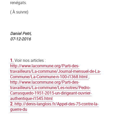
renégats.
( À suivre)
Daniel Petri,
07-12-2016
1.
Voir nos articles :
http://www.lacommune.org/Parti-des-
travailleurs/La-commune/Journal-mensuel-de-La-
Commune/La-Commune-n-100-i1368.html
;
http://www.lacommune.org/Parti-des-
travailleurs/La-commune/Les-notres/Pedro-
Carrasquedo-1951-2015-un-dirigeant-ouvrier-
authentique-i1545.html
2.
http://denis-langlois.fr/Appel-des-75-contre-la-
guerre-du