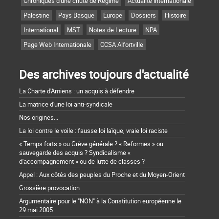
Chroniques d'une chute de Régime
Actualité internationale
Palestine
Pays Basque
Europe
Dossiers
Histoire
International
MST
Notes de Lecture
NPA
Page Web Internationale
CCSA Alfortville
Des archives toujours d'actualité
La Charte d'Amiens : un acquis à défendre
La matrice d'une loi anti-syndicale
Nos origines...
La loi contre le voile : fausse loi laïque, vraie loi raciste
« Temps forts » ou Grève générale ? « Reformes » ou
sauvegarde des acquis ? Syndicalisme «
d'accompagnement » ou de lutte de classes ?
Appel : Aux côtés des peuples du Proche et du Moyen-Orient
Grossière provocation
Argumentaire pour le "NON" à la Constitution européenne le
29 mai 2005