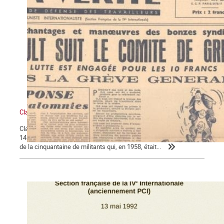
Claude Monnier (1929-2017), militant ouvrier internationaliste
Claude Monnier, vieux militant trotskyste a mis fin à ses jours le
14 mars, à l’âge de 88 ans. Il est l’un des derniers, sinon le dernier
de la cinquantaine de militants qui, en 1958, était...