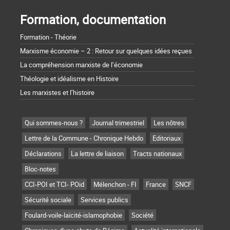
Formation, documentation
Formation - Théorie
Marxisme économie – 2 : Retour sur quelques idées reçues
La compréhension marxiste de l’économie
Théologie et idéalisme en Histoire
Les marxistes et l’histoire
Qui sommes-nous ?
Journal trimestriel
Les nôtres
Lettre de la Commune - Chronique Hebdo
Editoriaux
Déclarations
La lettre de liaison
Tracts nationaux
Bloc-notes
CCI-POI et TCI- POid
Mélenchon - FI
France
SNCF
Sécurité sociale
Services publics
Foulard-voile-laïcité-islamophobie
Société