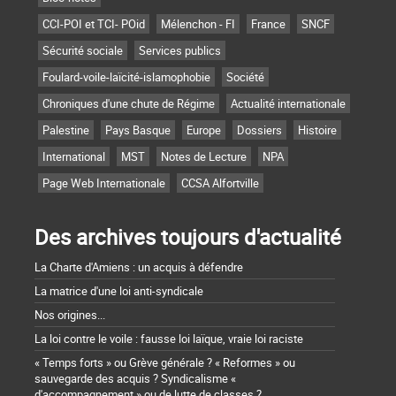
CCI-POI et TCI- POid
Mélenchon - FI
France
SNCF
Sécurité sociale
Services publics
Foulard-voile-laïcité-islamophobie
Société
Chroniques d'une chute de Régime
Actualité internationale
Palestine
Pays Basque
Europe
Dossiers
Histoire
International
MST
Notes de Lecture
NPA
Page Web Internationale
CCSA Alfortville
Des archives toujours d'actualité
La Charte d'Amiens : un acquis à défendre
La matrice d'une loi anti-syndicale
Nos origines...
La loi contre le voile : fausse loi laïque, vraie loi raciste
« Temps forts » ou Grève générale ? « Reformes » ou
sauvegarde des acquis ? Syndicalisme «
d'accompagnement » ou de lutte de classes ?