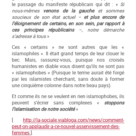
le passage du manifeste républicain qui dit : «
Si
nous-mêmes
venons de la gauche
et sommes
soucieux de son état actuel –
et plus encore de
l’éloignement de certains, en son sein, par rapport à
ces principes républicains
–, notre démarche
s’adresse à tous
»
Ces « certains » ne sont autres que les «
islamophiles ». Il était grand temps de leur clouer le
bec. Mais, rassurez-vous, puisque nos croisés
humanistes en diable vous disent qu’ils ne sont pas
« islamophobes » (Puisque le terme aurait été forgé
par les islamistes cherchant, sans doute à former
une cinquième colonne dans notre beau pays).
Et comme ils ne se veulent en rien islamophobes, ils
peuvent s’écrier sans complexes «
stoppons
l’islamisation de notre société
»
[
http://la-sociale.viabloga.com/news/comment-
peut-on-applaudir-a-ce-nouvel-asservissement-des-
femmes
].