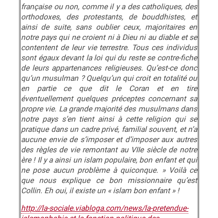
française ou non, comme il y a des catholiques, des
orthodoxes, des protestants, de bouddhistes, et
ainsi de suite, sans oublier ceux, majoritaires en
notre pays qui ne croient ni à Dieu ni au diable et se
contentent de leur vie terrestre. Tous ces individus
sont égaux devant la loi qui du reste se contre-fiche
de leurs appartenances religieuses. Qu’est-ce donc
qu’un musulman ? Quelqu’un qui croit en totalité ou
en partie ce que dit le Coran et en tire
éventuellement quelques préceptes concernant sa
propre vie. La grande majorité des musulmans dans
notre pays s’en tient ainsi à cette religion qui se
pratique dans un cadre privé, familial souvent, et n’a
aucune envie de s’imposer et d’imposer aux autres
des règles de vie remontant au VIIe siècle de notre
ère ! Il y a ainsi un islam populaire, bon enfant et qui
ne pose aucun problème à quiconque. » Voilà ce
que nous explique ce bon missionnaire qu’est
Collin. Eh oui, il existe un « islam bon enfant
» !
http://la-sociale.viabloga.com/news/la-pretendue-