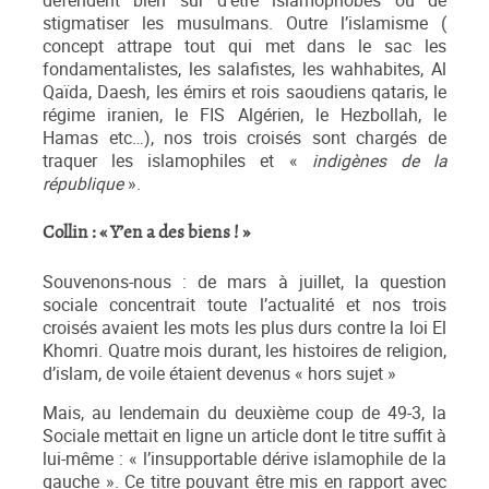
défendent bien sûr d’être islamophobes ou de
stigmatiser les musulmans. Outre l’islamisme (
concept attrape tout qui met dans le sac les
fondamentalistes, les salafistes, les wahhabites, Al
Qaïda, Daesh, les émirs et rois saoudiens qataris, le
régime iranien, le FIS Algérien, le Hezbollah, le
Hamas etc…), nos trois croisés sont chargés de
traquer les islamophiles et «
indigènes de la
république
».
Collin : « Y’en a des biens ! »
Souvenons-nous : de mars à juillet, la question
sociale concentrait toute l’actualité et nos trois
croisés avaient les mots les plus durs contre la loi El
Khomri. Quatre mois durant, les histoires de religion,
d’islam, de voile étaient devenus « hors sujet »
Mais, au lendemain du deuxième coup de 49-3, la
Sociale mettait en ligne un article dont le titre suffit à
lui-même : « l’insupportable dérive islamophile de la
gauche ». Ce titre pouvant être mis en rapport avec