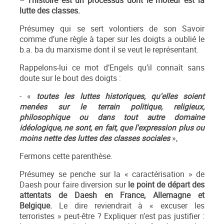
–
l’histoire est un processus dont le moteur est la
lutte des classes
.
Présumey qui se sert volontiers de son Savoir
comme d’une règle à taper sur les doigts a oublié le
b.a. ba du marxisme dont il se veut le représentant.
Rappelons-lui ce mot d’Engels qu’il connaît sans
doute sur le bout des doigts :
- «
toutes les luttes historiques, qu'elles soient
menées sur le terrain politique, religieux,
philosophique ou dans tout autre domaine
idéologique, ne sont, en fait, que l'expression plus ou
moins nette des luttes des classes sociales
»,
Fermons cette parenthèse.
Présumey se penche sur la « caractérisation » de
Daesh pour faire diversion sur
le point de départ des
attentats de Daesh en France, Allemagne et
Belgique.
Le dire reviendrait à « excuser les
terroristes » peut-être ? Expliquer n’est pas justifier :