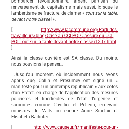
bombarder révolutionnaire, ardent partisan du
renversement du capitalisme mais aussi, lorsque le
lambertisme se fracture, de clamer «
tout sur la table,
devant notre classe
!».
[
http://www.lacommune.org/Parti-des-
travailleurs/blog/Crise-au-CCI-POI/Cassure-du-CCI-
POI-Tout-sur-la-table-devant-notre-classe-i1307.html
]
Ainsi la classe ouvrière est SA classe. Du moins,
nous pouvions le penser…
…Jusqu’au moment, où incidemment nous avons
appris que, Collin et Présumey ont signé un «
manifeste pour un printemps républicain » aux côtés
d’un Préfet, en charge de l’application des mesures
policières et liberticides de l’état d’urgence et
sommités comme Cuvillier et Pellerin, ci-devant
ministres de Valls ou encore Anne Sinclair et
Elisabeth Badinter.
[
http://www.causeur.fr/manifeste-pour-un-