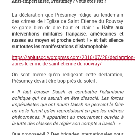
Anti-impérialiste, Présumey ? Vous êtes sûr ?
La déclaration que Présumey rédige au lendemain
des crimes de l’Eglise de Saint Etienne du Rouvray
se garde bien de dire haut et clair : «
Halte aux
interventions militaires française, américaines et
russes au moyen et proche orient ! »
et fait silence
sur toutes les manifestations d’islamophobie
https://aplutsoc.wordpress.com/2016/07/28/declaration-
apres-le-crime-de-saint-etienne-du-rouvray/
On sent même qu’en rédigeant cette déclaration,
Présumey devait être trop près du soleil :
«
ll faut écraser Daesh et combattre l’islamisme
politique qui ne saurait en être dissocié. Les forces
impérialistes qui ont nourri Daesh ne peuvent le faire
ou ne le feront qu’en reproduisant en pire les mêmes
phénomènes. Il appartient au mouvement ouvrier, à
la lutte des classes de régler son compte à Daesh
. »
Que propose-t-il ? Des brigades internationales pour