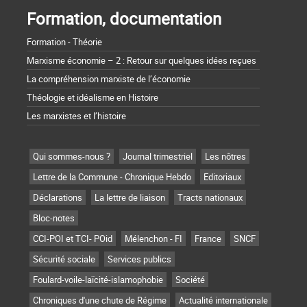
Formation, documentation
Formation - Théorie
Marxisme économie – 2 : Retour sur quelques idées reçues
La compréhension marxiste de l’économie
Théologie et idéalisme en Histoire
Les marxistes et l’histoire
Qui sommes-nous ?
Journal trimestriel
Les nôtres
Lettre de la Commune - Chronique Hebdo
Editoriaux
Déclarations
La lettre de liaison
Tracts nationaux
Bloc-notes
CCI-POI et TCI- POid
Mélenchon - FI
France
SNCF
Sécurité sociale
Services publics
Foulard-voile-laïcité-islamophobie
Société
Chroniques d'une chute de Régime
Actualité internationale