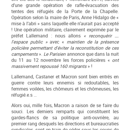
d’une grande opération de rafle-évacuation des
tentes des réfugiés de la Porte de la Chapelle.
Opération selon la maire de Paris, Anne Hidalgo de «
mise à l’abri » sans laquelle elle n’aurait pas accepté
! Une opération militaire, clairement exprimée par le
préfet Lallemand : nous allons
« reconquérir ….
l'espace public »
avec «
maintien de la présence
policière permettant d'éviter la reconstitution de ces
campements
».
Le Parisien
annonce que dans la nuit
du 11 au 12 novembre les forces policières «
ont
massivement repoussé 160 migrants
» !
Lallemand, Castaner et Macron sont bien entrés en
guerre contre leurs ennemis si redoutables, les
femmes voilées, les chômeurs et les chômeuses, les
réfugié.e.s …
Alors oui, mille fois, Macron a raison de se faire du
souci. Les derniers remparts qui constituent les
gardes-flancs de sa politique anti-ouvrière, au
premier rang desquels les directions et bureaucraties
syndicales, sont en train de céder sous les coups de