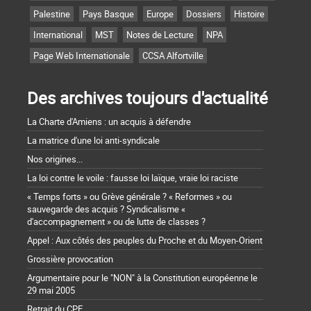
Palestine
Pays Basque
Europe
Dossiers
Histoire
International
MST
Notes de Lecture
NPA
Page Web Internationale
CCSA Alfortville
Des archives toujours d'actualité
La Charte d'Amiens : un acquis à défendre
La matrice d'une loi anti-syndicale
Nos origines...
La loi contre le voile : fausse loi laïque, vraie loi raciste
« Temps forts » ou Grève générale ? « Reformes » ou
sauvegarde des acquis ? Syndicalisme «
d'accompagnement » ou de lutte de classes ?
Appel : Aux côtés des peuples du Proche et du Moyen-Orient
Grossière provocation
Argumentaire pour le "NON" à la Constitution européenne le
29 mai 2005
Retrait du CPE