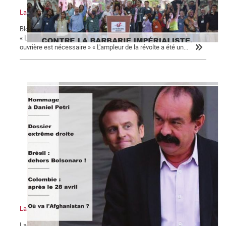
La Commune n°130
Bloc-notes la Commune n°130 17 octobre 1961 : un crime d'État !
« L’irruption d’un mouvement de masse mené par la classe
ouvrière est nécessaire » « L'ampleur de la révolte a été un...
La Commune n°129
La chute de Kaboul : où va l’Afghanistan ? « Dehors Duque et tout