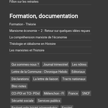
Fillon sur les retraites
Formation, documentation
Formation - Théorie
Marxisme économie – 2 : Retour sur quelques idées reçues
La compréhension marxiste de l’économie
Théologie et idéalisme en Histoire
Les marxistes et l’histoire
Qui sommes-nous ?
Journal trimestriel
Les nôtres
Lettre de la Commune - Chronique Hebdo
Editoriaux
Déclarations
La lettre de liaison
Tracts nationaux
Bloc-notes
CCI-POI et TCI- POid
Mélenchon - FI
France
SNCF
Sécurité sociale
Services publics
Foulard-voile-laïcité-islamophobie
Société