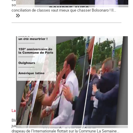
son gouvernement ! ». Pour le Parti des Travailleurs et Lula, la
conciliation de classes vaut mieux que chasser Bolsonaro ! Il...
La Commune n°128
Bloc-notes la Commune n°128 La gifle et la manifestation du 12
juin 2021 Chômage, précarité et misère : un été meurtrier ! Le
drapeau de l’Internationale flottait sur la Commune La Semaine...