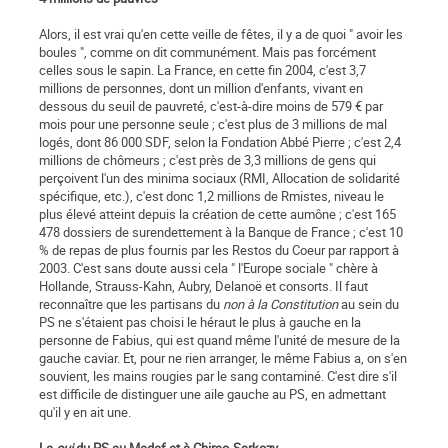
Alors, il est vrai qu'en cette veille de fêtes, il y a de quoi " avoir les
boules ", comme on dit communément. Mais pas forcément
celles sous le sapin. La France, en cette fin 2004, c'est 3,7
millions de personnes, dont un million d'enfants, vivant en
dessous du seuil de pauvreté, c'est-à-dire moins de 579 € par
mois pour une personne seule ; c'est plus de 3 millions de mal
logés, dont 86 000 SDF, selon la Fon­dation Abbé Pierre ; c'est 2,4
mil­lions de chômeurs ; c'est près de 3,3 millions de gens qui
perçoivent l'un des minima sociaux (RMI, Allocation de solidarité
spécifique, etc.), c'est donc 1,2 millions de Rmistes, niveau le
plus élevé atteint depuis la création de cette aumône ; c'est 165
478 dossiers de surendettement à la Banque de France ; c'est 10
% de repas de plus fournis par les Restos du Coeur par rapport à
2003. C'est sans doute aussi cela " l'Europe sociale " chère à
Hollande, Strauss-Kahn, Aubry, Delanoë et consorts. Il faut
reconnaître que les partisans du
non à la Constitution
au sein du
PS ne s'étaient pas choisi le héraut le plus à gauche en la
personne de Fabius, qui est quand même l'unité de mesure de la
gauche caviar. Et, pour ne rien arranger, le même Fabius a, on s'en
souvient, les mains rougies par le sang contaminé. C'est dire s'il
est difficile de distinguer une aile gauche au PS, en admettant
qu'il y en ait une.