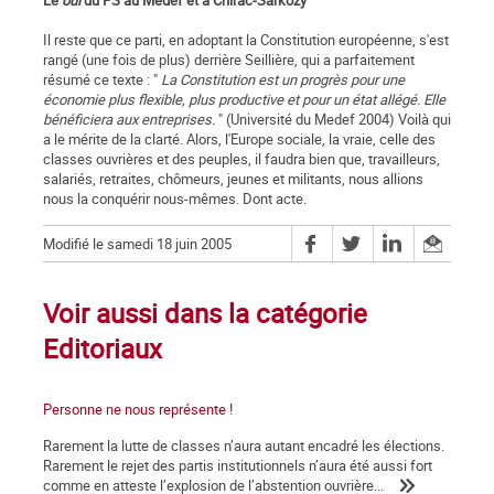
Le
oui
du PS au Medef et à Chirac-Sarkozy
Il reste que ce parti, en adoptant la Constitution européenne, s'est
rangé (une fois de plus) derrière Seillière, qui a parfaitement
résumé ce texte : "
La Constitution est un progrès pour une
économie plus flexible, plus productive et pour un état allégé. Elle
bénéficiera aux entreprises.
" (Université du Medef 2004) Voilà qui
a le mérite de la clarté. Alors, l'Europe sociale, la vraie, celle des
classes ouvrières et des peuples, il faudra bien que, travailleurs,
salariés, retraites, chômeurs, jeunes et militants, nous allions
nous la conquérir nous-mêmes. Dont acte.
Modifié le samedi 18 juin 2005
Voir aussi dans la catégorie
Editoriaux
Personne ne nous représente !
Rarement la lutte de classes n’aura autant encadré les élections.
Rarement le rejet des partis institutionnels n’aura été aussi fort
comme en atteste l’explosion de l’abstention ouvrière...