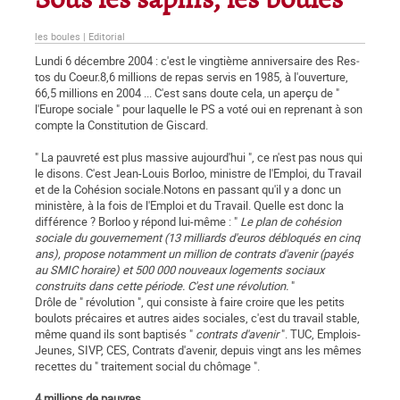
Sous les sapins, les boules
les boules | Editorial
Lundi 6 décembre 2004 : c'est le vingtième anniversaire des Res­
tos du Coeur.8,6 millions de repas servis en 1985, à l'ouverture,
66,5 millions en 2004 ... C'est sans doute cela, un aperçu de "
l'Europe sociale " pour laquelle le PS a voté oui en reprenant à son
compte la Constitution de Giscard.
" La pauvreté est plus massive aujourd'hui ", ce n'est pas nous qui
le disons. C'est Jean-Louis Borloo, ministre de l'Emploi, du Travail
et de la Cohésion sociale.Notons en passant qu'il y a donc un
ministère, à la fois de l'Emploi et du Travail. Quelle est donc la
différence ? Borloo y répond lui-même : "
Le plan de cohésion
sociale du gouvernement (13 milliards d'euros débloqués en cinq
ans), propose notamment un million de contrats d'avenir (payés
au SMIC horaire) et 500 000 nouveaux logements sociaux
construits dans cette période. C'est une révolution.
"
Drôle de " révolution ", qui consiste à faire croire que les petits
boulots précaires et autres aides sociales, c'est du travail stable,
même quand ils sont baptisés "
contrats d'avenir
". TUC, Emplois-
Jeunes, SIVP, CES, Contrats d'avenir, depuis vingt ans les mêmes
recettes du " traitement social du chômage ".
4 millions de pauvres