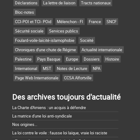
Déclarations
La lettre de liaison
Tracts nationaux
Bloc-notes
CCI-POI et TCI- POid
Mélenchon - FI
France
SNCF
Sécurité sociale
Services publics
Foulard-voile-laïcité-islamophobie
Société
Chroniques d'une chute de Régime
Actualité internationale
Palestine
Pays Basque
Europe
Dossiers
Histoire
International
MST
Notes de Lecture
NPA
Page Web Internationale
CCSA Alfortville
Des archives toujours d'actualité
La Charte d'Amiens : un acquis à défendre
La matrice d'une loi anti-syndicale
Nos origines...
La loi contre le voile : fausse loi laïque, vraie loi raciste