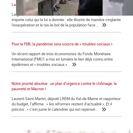
La gifle et la manifestation du 12 juin 2021
La gifle assénée à Macron a la vertu de sa clarté corporelle. Peu
importe celui qui la lui a donnée : elle illustre de manière cinglante
l'exaspération et le ras-le-bol de la population face...
Pour le FMI, la pandémie sera source de « troubles sociaux »
Un récent rapport de trois économistes du Fonds Monétaire
International (FMI)1 a mis en lumière le lien déjà connu entre
épidémies et « troubles sociaux ».
Notre priorité absolue : un plan d’urgence contre le chômage, la
pauvreté et Macron !
Laurent Saint-Martin, député LREM du Val-de-Marne et rapporteur
du budget, l’affirme : « les réformes restent d’actualité ». Et il
précise : « c’est juste le calendrier qui est repensé...