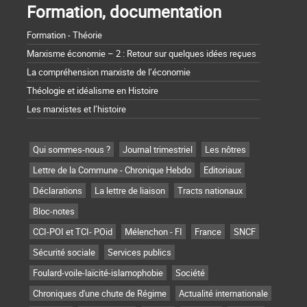
Formation, documentation
Formation - Théorie
Marxisme économie – 2 : Retour sur quelques idées reçues
La compréhension marxiste de l’économie
Théologie et idéalisme en Histoire
Les marxistes et l’histoire
Qui sommes-nous ?
Journal trimestriel
Les nôtres
Lettre de la Commune - Chronique Hebdo
Editoriaux
Déclarations
La lettre de liaison
Tracts nationaux
Bloc-notes
CCI-POI et TCI- POid
Mélenchon - FI
France
SNCF
Sécurité sociale
Services publics
Foulard-voile-laïcité-islamophobie
Société
Chroniques d'une chute de Régime
Actualité internationale