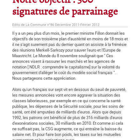
Notre objectif : 500
signatures de parrainage
Edito de La Commune n°86 Décembre 2011-Février 2012
Il y a un peu plus d'un mois, le premier ministre Fillon donnait les
objectifs de son troisième plan d'austérité en moins de 18 mois et
il ne s'agit surement pas du dernier quant on assiste à la frénésie
des réunions Merkell-Sarkozy pour sauver l'euro et l'Europe de
Maastricht. Le Monde du 8 novembre soulignait que " Ces
annonces visent à rassurer les marchés et les agences de
notation [ NDLR : comprendre le capitalisme] sur la volonté du
gouvernement d'alléger le coût du modèle social français ".
Nous partageons cette appréciation.
Alors qu'un français sur sept vit en dessous du seuil de pauvreté,
les mesures annoncées vont encore aggraver la situation des
classes laborieuses, par exemple en ce qui concerne la santé
publique, les dépenses de la Sécurité sociale, pour les soins de
santé, ont été amputées de milliards d'euros. Alors que depuis
1992, les patrons ont bénéficié de plus de 316 milliards d'euros
d'exonérations sociales, 30 milliards en 2010. Et comme si cela
ne suffisait pas, la CSG augmente, ce qui entraîne la baisse du
salaire net. Et pour faire bon poids, les taxes sur les mutuelles