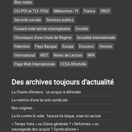
Bloc-notes
CCI-POI et TCI- POid
Mélenchon - FI
France
SNCF
Sécurité sociale
Services publics
Foulard-voile-laïcité-islamophobie
Société
Chroniques d'une chute de Régime
Actualité internationale
Palestine
Pays Basque
Europe
Dossiers
Histoire
International
MST
Notes de Lecture
NPA
Page Web Internationale
CCSA Alfortville
Des archives toujours d'actualité
La Charte d'Amiens : un acquis à défendre
La matrice d'une loi anti-syndicale
Nos origines...
La loi contre le voile : fausse loi laïque, vraie loi raciste
« Temps forts » ou Grève générale ? « Reformes » ou
sauvegarde des acquis ? Syndicalisme «