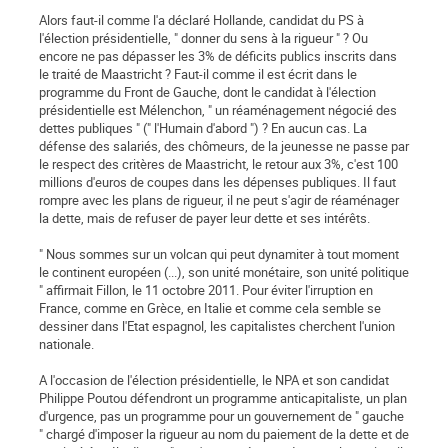
Alors faut-il comme l'a déclaré Hollande, candidat du PS à
l'élection présidentielle, " donner du sens à la rigueur " ? Ou
encore ne pas dépasser les 3% de déficits publics inscrits dans
le traité de Maastricht ? Faut-il comme il est écrit dans le
programme du Front de Gauche, dont le candidat à l'élection
présidentielle est Mélenchon, " un réaménagement négocié des
dettes publiques " (" l'Humain d'abord ") ? En aucun cas. La
défense des salariés, des chômeurs, de la jeunesse ne passe par
le respect des critères de Maastricht, le retour aux 3%, c'est 100
millions d'euros de coupes dans les dépenses publiques. Il faut
rompre avec les plans de rigueur, il ne peut s'agir de réaménager
la dette, mais de refuser de payer leur dette et ses intérêts.
" Nous sommes sur un volcan qui peut dynamiter à tout moment
le continent européen (...), son unité monétaire, son unité politique
" affirmait Fillon, le 11 octobre 2011. Pour éviter l'irruption en
France, comme en Grèce, en Italie et comme cela semble se
dessiner dans l'Etat espagnol, les capitalistes cherchent l'union
nationale.
A l'occasion de l'élection présidentielle, le NPA et son candidat
Philippe Poutou défendront un programme anticapitaliste, un plan
d'urgence, pas un programme pour un gouvernement de " gauche
" chargé d'imposer la rigueur au nom du paiement de la dette et de