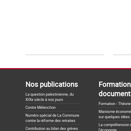
Nos publications
Formation
document
La question palestinienne, du
XIXe siècle à nos jours
Formation - Théorie
Contre Mélenchon
Marxisme économie 
Numéro spécial de La Commune
sur quelques idées
contre la réforme des retraites
La compréhension 
Contribution au bilan des grèves
l’économie