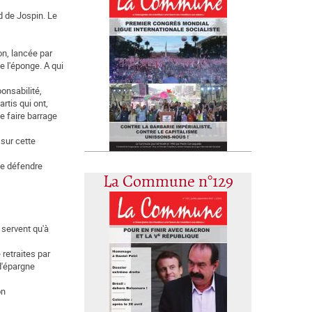
d de Jospin. Le
on, lancée par
e l'éponge. A qui
ponsabilité,
rtis qui ont,
de faire barrage
 sur cette
 se défendre
La Commune n°129
 servent qu'à
retraites par
 d'épargne
on