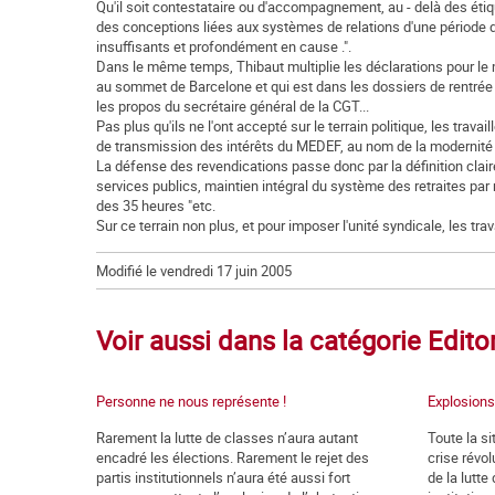
Qu'il soit contestataire ou d'accompagnement, au - delà des étiq
des conceptions liées aux systèmes de relations d'une période qu
insuffisants et profondément en cause .".
Dans le même temps, Thibaut multiplie les déclarations pour le m
au sommet de Barcelone et qui est dans les dossiers de rentrée d
les propos du secrétaire général de la CGT...
Pas plus qu'ils ne l'ont accepté sur le terrain politique, les tra
de transmission des intérêts du MEDEF, au nom de la modernité et
La défense des revendications passe donc par la définition claire 
services publics, maintien intégral du système des retraites par ré
des 35 heures "etc.
Sur ce terrain non plus, et pour imposer l'unité syndicale, les tra
Modifié le vendredi 17 juin 2005
Voir aussi dans la catégorie Edito
Personne ne nous représente !
Explosions
Rarement la lutte de classes n’aura autant
Toute la si
encadré les élections. Rarement le rejet des
crise révol
partis institutionnels n’aura été aussi fort
de la lutte