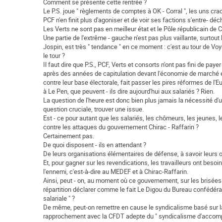
Comment se présente cette rentrée ?
Le P.S. joue " règlements de comptes à OK - Corral ", les uns cr
PCF n'en finit plus d'agoniser et de voir ses factions s'entre- déch
Les Verts ne sont pas en meilleur état et le Pôle républicain de
Une partie de l'extrême - gauche n'est pas plus vaillante, surtout
Jospin, est très " tendance " en ce moment : c'est au tour de Voyn
le tour ?
Il faut dire que P.S., PCF, Verts et consorts n'ont pas fini de paye
après des années de capitulation devant l'économie de marché et 
contre leur base électorale, fait passer les pires réformes de l'E
à Le Pen, que peuvent - ils dire aujourd'hui aux salariés ? Rien.
La question de l'heure est donc bien plus jamais la nécessité d'u
question cruciale, trouver une issue.
Est - ce pour autant que les salariés, les chômeurs, les jeunes, 
contre les attaques du gouvernement Chirac - Raffarin ?
Certainement pas.
De quoi disposent - ils en attendant ?
De leurs organisations élémentaires de défense, à savoir leurs o
Et, pour gagner sur les revendications, les travailleurs ont beso
l'ennemi, c'est-à-dire au MEDEF et à Chirac-Raffarin.
Ainsi, peut - on, au moment où ce gouvernement, sur les brisées
répartition déclarer comme le fait Le Digou du Bureau confédéral 
salariale " ?
De même, peut-on remettre en cause le syndicalisme basé sur la l
rapprochement avec la CFDT adepte du " syndicalisme d'accom