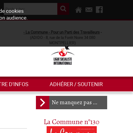
 de cookies
son audience.
- La Commune - Pour un Parti des Travailleurs
-
(ADIDO - 8, rue de la Forêt Noire 34 080
MONTPELLIER)
TRE D'INFOS
ADHÉRER / SOUTENIR
Ne manquez pas ...
La Commune n°130