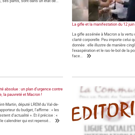
s, ses partis, sont dans un état de...
La gifle et la manifestation du 12 jui
La gifle assénée à Macron a la vertu 
clarté corporelle. Peu importe celui qui
donnée : elle illustre de manière cing
l'exaspération et le ras-le-bol de la p
face...
ité absolue : un plan d’urgence contre
, la pauvreté et Macron !
int-Martin, député LREM du Val-de-
pporteur du budget, l’affirme : « les
stent d’actualité ». Et il précise : «
 le calendrier qui est repensé...