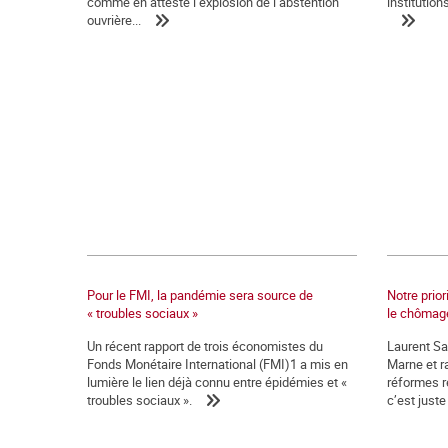
comme en atteste l’explosion de l’abstention
institution
ouvrière...
Pour le FMI, la pandémie sera source de
Notre prior
« troubles sociaux »
le chômage
Un récent rapport de trois économistes du
Laurent Sa
Fonds Monétaire International (FMI)1 a mis en
Marne et ra
lumière le lien déjà connu entre épidémies et «
réformes re
troubles sociaux ».
c’est juste