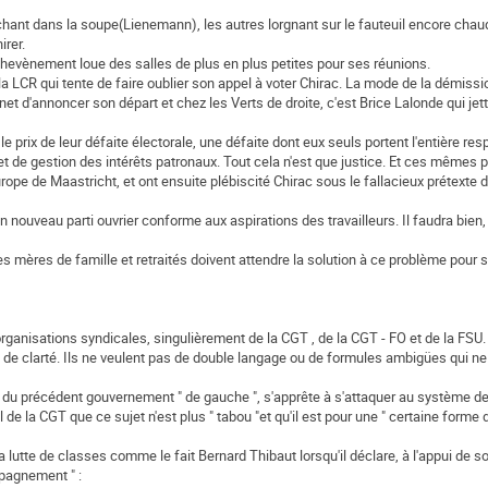
achant dans la soupe(Lienemann), les autres lorgnant sur le fauteuil encore chau
irer.
 Chevènement loue des salles de plus en plus petites pour ses réunions.
 la LCR qui tente de faire oublier son appel à voter Chirac. La mode de la démissi
et d'annoncer son départ et chez les Verts de droite, c'est Brice Lalonde qui jett
r le prix de leur défaite électorale, une défaite dont eux seuls portent l'entière res
de gestion des intérêts patronaux. Tout cela n'est que justice. Et ces mêmes pa
urope de Maastricht, et ont ensuite plébiscité Chirac sous le fallacieux prétexte 
n nouveau parti ouvrier conforme aux aspirations des travailleurs. Il faudra bien,
les mères de famille et retraités doivent attendre la solution à ce problème pour
rganisations syndicales, singulièrement de la CGT , de la CGT - FO et de la FSU.
in de clarté. Ils ne veulent pas de double langage ou de formules ambigües qui ne
 du précédent gouvernement " de gauche ", s'apprête à s'attaquer au système de 
de la CGT que ce sujet n'est plus " tabou "et qu'il est pour une " certaine forme
utte de classes comme le fait Bernard Thibaut lorsqu'il déclare, à l'appui de s
pagnement " :