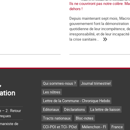
Ils ne couvriront pas notre colère. Ma
dehors !
Depuis maintenant sept mois, Macro
gouvernement font la démonstration
quotidienne de leur incompétence, de
irresponsabilité, et de leur incapacité 
la crise sanitaire...
,
Qui sommes-nous ?
Journal trimestriel
ation
Les nôtres
Lettre de la Commune - Chronique Hebdo
Editoriaux
Déclarations
La lettre de liaison
– 2 : Retour
 reçues
Tracts nationaux
Bloc-notes
marxiste de
CCI-POI et TCI- POid
Mélenchon - FI
France