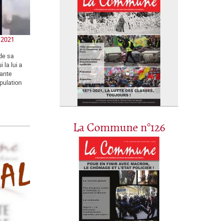
n 2021
de sa
 la lui a
lante
opulation
La Commune n°126