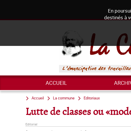
En poursui
destinés à v
ACCUEIL
ARCHI
Accueil
La commune
Editoriaux
Lutte de classes ou «mod
Editorial