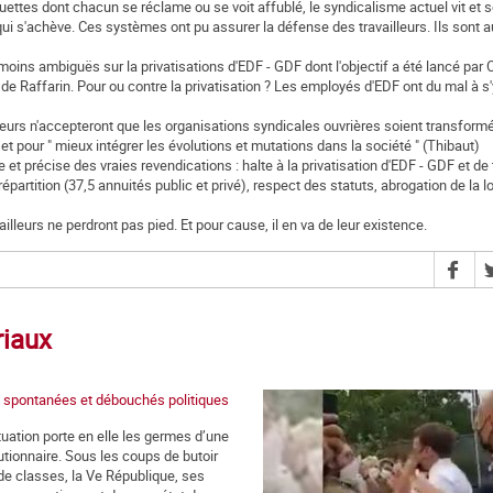
uettes dont chacun se réclame ou se voit affublé, le syndicalisme actuel vit et s
i s'achève. Ces systèmes ont pu assurer la défense des travailleurs. Ils sont a
oins ambiguës sur la privatisations d'EDF - GDF dont l'objectif a été lancé par C
e Raffarin. Pour ou contre la privatisation ? Les employés d'EDF ont du mal à s'
vailleurs n'accepteront que les organisations syndicales ouvrières soient transfor
 pour " mieux intégrer les évolutions et mutations dans la société " (Thibaut)
et précise des vraies revendications : halte à la privatisation d'EDF - GDF et de
partition (37,5 annuités public et privé), respect des statuts, abrogation de la lo
vailleurs ne perdront pas pied. Et pour cause, il en va de leur existence.
riaux
 spontanées et débouchés politiques
tuation porte en elle les germes d’une
utionnaire. Sous les coups de butoir
 de classes, la Ve République, ses